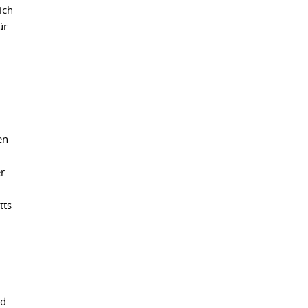
ich
ür
en
r
l
tts
nd