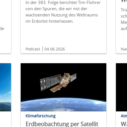
In der 383. Folge berichtet Tim Flohrer
von den Spuren, die wir mit der
Trü
wachsenden Nutzung des Weltraums
sc
im Erdorbit hinterlassen.
Me
de
au
Podcast
04.06.2026
Na
Klimaforschung
At
Erdbeobachtung per Satellit
Wa