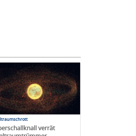
ltraumschrott
erschallknall verrät
eltraumtrümmer