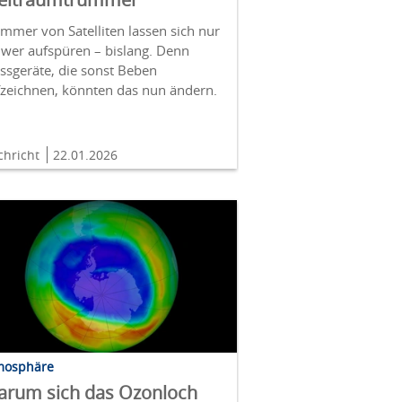
mmer von Satelliten lassen sich nur
hwer aufspüren – bislang. Denn
ssgeräte, die sonst Beben
fzeichnen, könnten das nun ändern.
chricht
22.01.2026
mosphäre
rum sich das Ozonloch