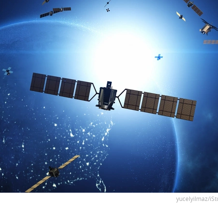
yucelyilmaz/iSt