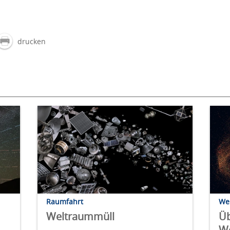
drucken
Raumfahrt
We
Weltraummüll
Üb
W