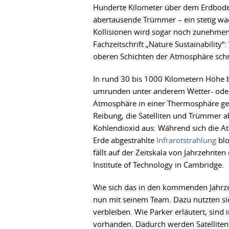
Hunderte Kilometer über dem Erdboden 
abertausende Trümmer – ein stetig wach
Kollisionen wird sogar noch zunehmen
Fachzeitschrift „Nature Sustainability“
oberen Schichten der Atmosphäre sch
In rund 30 bis 1000 Kilometern Höhe b
umrunden unter anderem Wetter- oder 
Atmosphäre in einer Thermosphäre gen
Reibung, die Satelliten und Trümmer ab
Kohlendioxid aus: Während sich die A
Erde abgestrahlte
Infrarotstrahlung
blo
fällt auf der Zeitskala von Jahrzehnte
Institute of Technology in Cambridge.
Wie sich das in den kommenden Jahrzehn
nun mit seinem Team. Dazu nutzten s
verbleiben. Wie Parker erläutert, sin
vorhanden. Dadurch werden Satellite