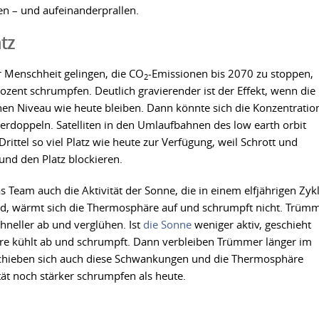
en – und aufeinanderprallen.
atz
er Menschheit gelingen, die CO
-Emissionen bis 2070 zu stoppen,
2
ent schrumpfen. Deutlich gravierender ist der Effekt, wenn die
en Niveau wie heute bleiben. Dann könnte sich die Konzentratio
rdoppeln. Satelliten in den Umlaufbahnen des low earth orbit
rittel so viel Platz wie heute zur Verfügung, weil Schrott und
 und den Platz blockieren.
 Team auch die Aktivität der Sonne, die in einem elfjährigen Zyk
and, wärmt sich die Thermosphäre auf und schrumpft nicht. Trüm
hneller ab und verglühen. Ist
die Sonne
weniger aktiv, geschieht
re kühlt ab und schrumpft. Dann verbleiben Trümmer länger im
chieben sich auch diese Schwankungen und die Thermosphäre
tät noch stärker schrumpfen als heute.