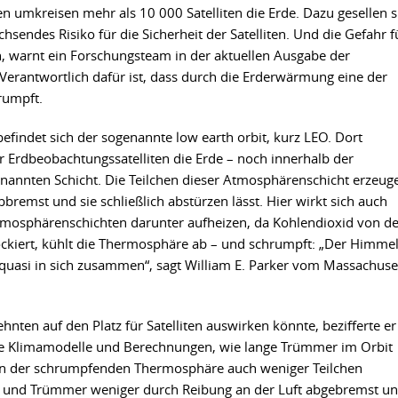
umkreisen mehr als 10 000 Satelliten die Erde. Dazu gesellen s
sendes Risiko für die Sicherheit der Satelliten. Und die Gefahr f
, warnt ein Forschungsteam in der aktuellen Ausgabe der
: Verantwortlich dafür ist, dass durch die Erderwärmung eine der
rumpft.
efindet sich der sogenannte low earth orbit, kurz LEO. Dort
Erdbeobachtungssatelliten die Erde – noch innerhalb der
annten Schicht. Die Teilchen dieser Atmosphärenschicht erzeug
bremst und sie schließlich abstürzen lässt. Hier wirkt sich auch
tmosphärenschichten darunter aufheizen, da Kohlendioxid von de
ckiert, kühlt die Thermosphäre ab – und schrumpft: „Der Himme
n quasi in sich zusammen“, sagt William E. Parker vom Massachuse
ten auf den Platz für Satelliten auswirken könnte, bezifferte er
ie Klimamodelle und Berechnungen, wie lange Trümmer im Orbit
d in der schrumpfenden Thermosphäre auch weniger Teilchen
n und Trümmer weniger durch Reibung an der Luft abgebremst u