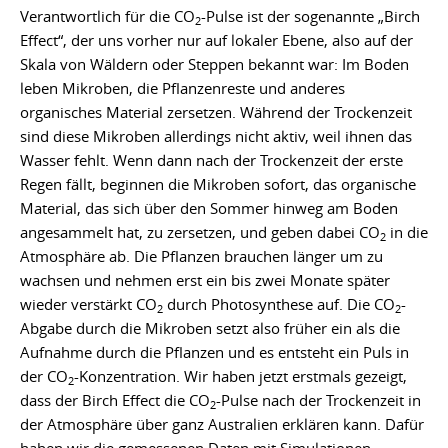
Verantwortlich für die CO
-Pulse ist der sogenannte „Birch
2
Effect“, der uns vorher nur auf lokaler Ebene, also auf der
Skala von Wäldern oder Steppen bekannt war: Im Boden
leben Mikroben, die Pflanzenreste und anderes
organisches Material zersetzen. Während der Trockenzeit
sind diese Mikroben allerdings nicht aktiv, weil ihnen das
Wasser fehlt. Wenn dann nach der Trockenzeit der erste
Regen fällt, beginnen die Mikroben sofort, das organische
Material, das sich über den Sommer hinweg am Boden
angesammelt hat, zu zersetzen, und geben dabei CO
in die
2
Atmosphäre ab. Die Pflanzen brauchen länger um zu
wachsen und nehmen erst ein bis zwei Monate später
wieder verstärkt CO
durch Photosynthese auf. Die CO
-
2
2
Abgabe durch die Mikroben setzt also früher ein als die
Aufnahme durch die Pflanzen und es entsteht ein Puls in
der CO
-Konzentration. Wir haben jetzt erstmals gezeigt,
2
dass der Birch Effect die CO
-Pulse nach der Trockenzeit in
2
der Atmosphäre über ganz Australien erklären kann. Dafür