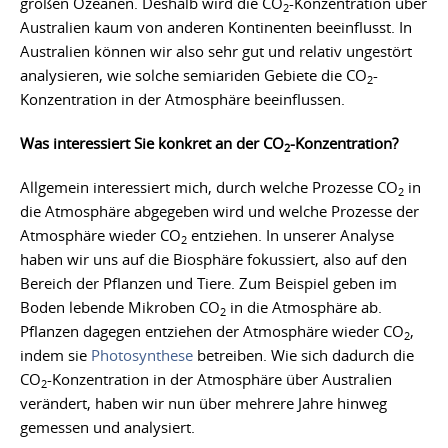
großen Ozeanen. Deshalb wird die CO
-Konzentration über
2
Australien kaum von anderen Kontinenten beeinflusst. In
Australien können wir also sehr gut und relativ ungestört
analysieren, wie solche semiariden Gebiete die CO
-
2
Konzentration in der Atmosphäre beeinflussen.
Was interessiert Sie konkret an der CO
-Konzentration?
2
Allgemein interessiert mich, durch welche Prozesse CO
in
2
die Atmosphäre abgegeben wird und welche Prozesse der
Atmosphäre wieder CO
entziehen. In unserer Analyse
2
haben wir uns auf die Biosphäre fokussiert, also auf den
Bereich der Pflanzen und Tiere. Zum Beispiel geben im
Boden lebende Mikroben CO
in die Atmosphäre ab.
2
Pflanzen dagegen entziehen der Atmosphäre wieder CO
,
2
indem sie
Photosynthese
betreiben. Wie sich dadurch die
CO
-Konzentration in der Atmosphäre über Australien
2
verändert, haben wir nun über mehrere Jahre hinweg
gemessen und analysiert.