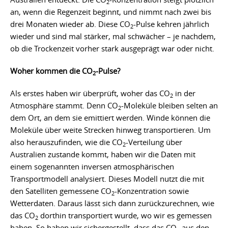
2
an, wenn die Regenzeit beginnt, und nimmt nach zwei bis
drei Monaten wieder ab. Diese CO
-Pulse kehren jährlich
2
wieder und sind mal stärker, mal schwächer – je nachdem,
ob die Trockenzeit vorher stark ausgeprägt war oder nicht.
Woher kommen die CO
-Pulse?
2
Als erstes haben wir überprüft, woher das CO
in der
2
Atmosphäre stammt. Denn CO
-Moleküle bleiben selten an
2
dem Ort, an dem sie emittiert werden. Winde können die
Moleküle über weite Strecken hinweg transportieren. Um
also herauszufinden, wie die CO
-Verteilung über
2
Australien zustande kommt, haben wir die Daten mit
einem sogenannten inversen atmosphärischen
Transportmodell analysiert. Dieses Modell nutzt die mit
den Satelliten gemessene CO
-Konzentration sowie
2
Wetterdaten. Daraus lässt sich dann zurückzurechnen, wie
das CO
dorthin transportiert wurde, wo wir es gemessen
2
haben. So haben wir sichergestellt, dass das CO
aus den