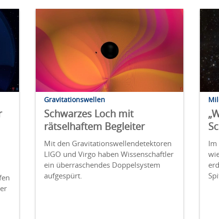
Gravitationswellen
Mi
r
Schwarzes Loch mit
„W
rätselhaftem Begleiter
Sc
Mit den Gravitationswellendetektoren
Im 
LIGO und Virgo haben Wissenschaftler
wi
ein überraschendes Doppelsystem
er
aufgespürt.
Spi
fen
er