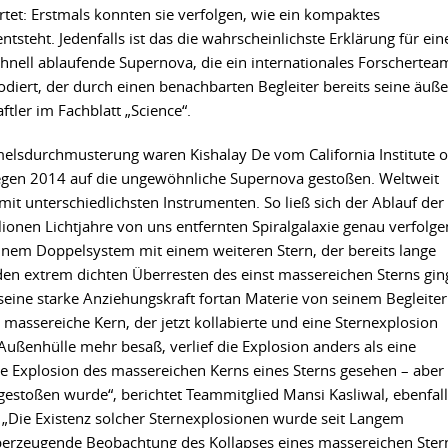
et: Erstmals konnten sie verfolgen, wie ein kompaktes
teht. Jedenfalls ist das die wahrscheinlichste Erklärung für ein
hnell ablaufende Supernova, die ein internationales Forschertea
lodiert, der durch einen benachbarten Begleiter bereits seine äuß
ftler im Fachblatt „Science“.
lsdurchmusterung waren Kishalay De vom California Institute o
egen 2014 auf die ungewöhnliche Supernova gestoßen. Weltweit
it unterschiedlichsten Instrumenten. So ließ sich der Ablauf der
ionen Lichtjahre von uns entfernten Spiralgalaxie genau verfolge
 einem Doppelsystem mit einem weiteren Stern, der bereits lange
den extrem dichten Überresten des einst massereichen Sterns gin
seine starke Anziehungskraft fortan Materie von seinem Begleiter
r massereiche Kern, der jetzt kollabierte und eine Sternexplosion
 Außenhülle mehr besaß, verlief die Explosion anders als eine
e Explosion des massereichen Kerns eines Sterns gesehen – aber
sgestoßen wurde“, berichtet Teammitglied Mansi Kasliwal, ebenfal
. „Die Existenz solcher Sternexplosionen wurde seit Langem
 überzeugende Beobachtung des Kollapses eines massereichen Ster