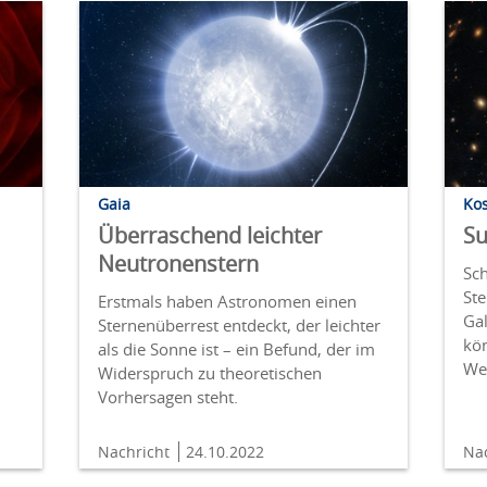
Gaia
Ko
Überraschend leichter
Su
Neutronenstern
Sc
St
Erstmals haben Astronomen einen
Ga
Sternenüberrest entdeckt, der leichter
kö
als die Sonne ist – ein Befund, der im
We
Widerspruch zu theoretischen
Vorhersagen steht.
Nachricht
24.10.2022
Na