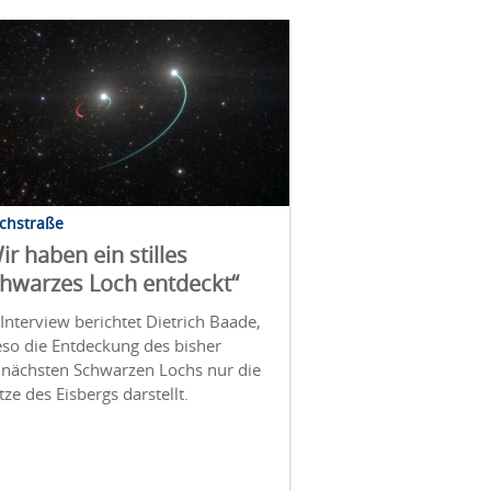
lchstraße
ir haben ein stilles
hwarzes Loch entdeckt“
Interview berichtet Dietrich Baade,
eso die Entdeckung des bisher
dnächsten Schwarzen Lochs nur die
tze des Eisbergs darstellt.