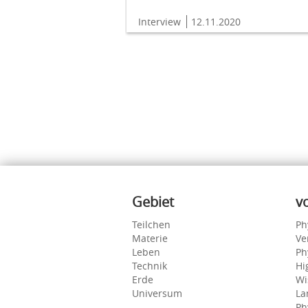
Interview
12.11.2020
Inhalte
Gebiet
v
Teilchen
Ph
Materie
Ve
Leben
Ph
Technik
Hi
Erde
Wi
Universum
La
Ph