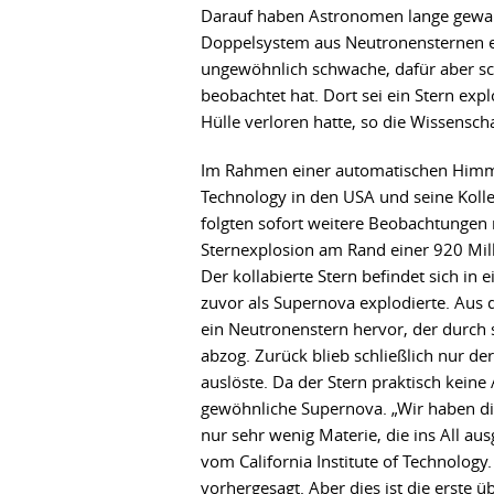
Darauf haben Astronomen lange gewart
Doppelsystem aus Neutronensternen ents
ungewöhnlich schwache, dafür aber sc
beobachtet hat. Dort sei ein Stern exp
Hülle verloren hatte, so die Wissenscha
Im Rahmen einer automatischen Himme
Technology in den USA und seine Koll
folgten sofort weitere Beobachtungen m
Sternexplosion am Rand einer 920 Mill
Der kollabierte Stern befindet sich in
zuvor als Supernova explodierte. Aus 
ein Neutronenstern hervor, der durch 
abzog. Zurück blieb schließlich nur de
auslöste. Da der Stern praktisch keine
gewöhnliche Supernova. „Wir haben di
nur sehr wenig Materie, die ins All au
vom California Institute of Technology
vorhergesagt. Aber dies ist die erste