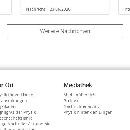
Nachricht
23.06.2020
In
Weitere Nachrichten
or Ort
Mediathek
ysik für zu Hause
Medienübersicht
ranstaltungen
Podcast
ysikatlas
Nachrichtenarchiv
ghlights der Physik
Physik hinter den Dingen
ssenschaftsjahre
nge Nacht der Astronomie
ysik zum Anfassen