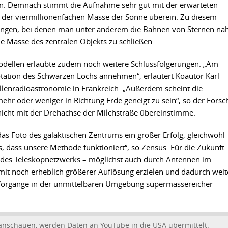
en. Demnach stimmt die Aufnahme sehr gut mit der erwarteten
t der viermillionenfachen Masse der Sonne überein. Zu diesem
ngen, bei denen man unter anderem die Bahnen von Sternen na
e Masse des zentralen Objekts zu schließen.
Modellen erlaubte zudem noch weitere Schlussfolgerungen. „Am
otation des Schwarzen Lochs annehmen“, erläutert Koautor Karl
ellenradioastronomie in Frankreich. „Außerdem scheint die
hr oder weniger in Richtung Erde geneigt zu sein“, so der Forsc
 nicht mit der Drehachse der Milchstraße übereinstimme.
 das Foto des galaktischen Zentrums ein großer Erfolg, gleichwohl
uns, dass unsere Methode funktioniert“, so Zensus. Für die Zukunft
g des Teleskopnetzwerks – möglichst auch durch Antennen im
 mit noch erheblich größerer Auflösung erzielen und dadurch weit
 Vorgänge in der unmittelbaren Umgebung supermassereicher
anschauen, werden Daten an YouTube in die USA übermittelt.