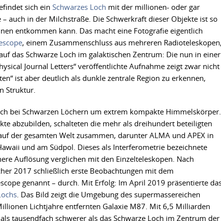
efindet sich ein
Schwarzes Loch
mit der millionen- oder gar
 auch in der Milchstraße. Die Schwerkraft dieser Objekte ist so
 ihnen entkommen kann. Das macht eine Fotografie eigentlich
lescope
, einem Zusammenschluss aus mehreren Radioteleskopen
 auf das Schwarze Loch im galaktischen Zentrum: Die nun in einer
sical Journal Letters“ veröffentlichte Aufnahme zeigt zwar nicht
ten“ ist aber deutlich als dunkle zentrale Region zu erkennen,
n Struktur.
sich bei Schwarzen Löchern um extrem kompakte Himmelskörper.
te abzubilden, schalteten die mehr als dreihundert beteiligten
auf der gesamten Welt zusammen, darunter ALMA und APEX in
Hawaii und am Südpol. Dieses als Interferometrie bezeichnete
here Auflösung verglichen mit den Einzelteleskopen. Nach
scher 2017 schließlich erste Beobachtungen mit dem
scope genannt – durch. Mit Erfolg: Im April 2019 präsentierte da
Lochs
. Das Bild zeigt die Umgebung des supermassereichen
lionen Lichtjahre entfernten Galaxie M87. Mit 6,5 Milliarden
als tausendfach schwerer als das Schwarze Loch im Zentrum der