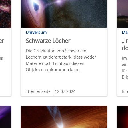
Universum
Ma
er
Schwarze Löcher
„I
do
Die Gravitation von Schwarzen
Löchern ist derart stark, dass weder
is
Im 
Materie noch Licht aus diesen
ei
Objekten entkommen kann.
lüc
Bil
Themenseite
12.07.2024
In