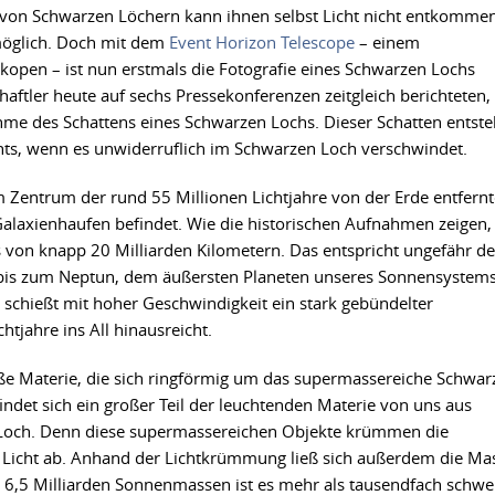
von Schwarzen Löchern kann ihnen selbst Licht nicht entkommen
möglich. Doch mit dem
Event Horizon Telescope
– einem
open – ist nun erstmals die Fotografie eines Schwarzen Lochs
haftler heute auf sechs Pressekonferenzen zeitgleich berichteten,
me des Schattens eines Schwarzen Lochs. Dieser Schatten entste
chts, wenn es unwiderruflich im Schwarzen Loch verschwindet.
m Zentrum der rund 55 Millionen Lichtjahre von der Erde entfern
-Galaxienhaufen befindet. Wie die historischen Aufnahmen zeigen,
 von knapp 20 Milliarden Kilometern. Das entspricht ungefähr de
 bis zum Neptun, dem äußersten Planeten unseres Sonnensystems
schießt mit hoher Geschwindigkeit ein stark gebündelter
htjahre ins All hinausreicht.
e Materie, die sich ringförmig um das supermassereiche Schwar
ndet sich ein großer Teil der leuchtenden Materie von uns aus
Loch. Denn diese supermassereichen Objekte krümmen die
 Licht ab. Anhand der Lichtkrümmung ließ sich außerdem die Ma
 6,5 Milliarden Sonnenmassen ist es mehr als tausendfach schwe