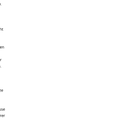
.
ht
ten
r
.
ze
sse
rer