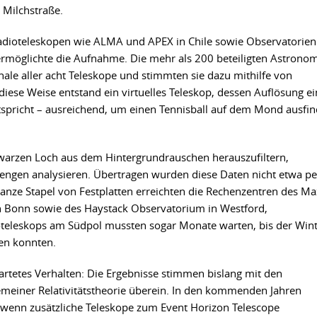
 Milchstraße.
dioteleskopen wie ALMA und APEX in Chile sowie Observatorien
rmöglichte die Aufnahme. Die mehr als 200 beteiligten Astrono
nale aller acht Teleskope und stimmten sie dazu mithilfe von
iese Weise entstand ein virtuelles Teleskop, dessen Auflösung ei
spricht – ausreichend, um einen Tennisball auf dem Mond ausfin
warzen Loch aus dem Hintergrundrauschen herauszufiltern,
ngen analysieren. Übertragen wurden diese Daten nicht etwa pe
anze Stapel von Festplatten erreichten die Rechenzentren des Ma
in Bonn sowie des Haystack Observatorium in Westford,
oteleskops am Südpol mussten sogar Monate warten, bis der Win
en konnten.
rtetes Verhalten: Die Ergebnisse stimmen bislang mit den
emeiner Relativitätstheorie überein. In den kommenden Jahren
, wenn zusätzliche Teleskope zum Event Horizon Telescope