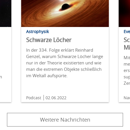
Astrophysik
Eve
Schwarze Löcher
Sc
Mi
In der 334. Folge erklärt Reinhard
Genzel, warum Schwarze Löcher lange
Mi
nur in der Theorie existierten und wie
me
man die extremen Objekte schließlich
ers
im Weltall aufspürte.
n
su
Ze
Podcast
02.06.2022
Na
Weitere Nachrichten