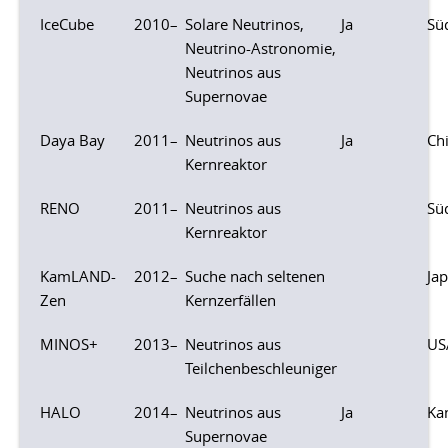
IceCube
2010–
Solare Neutrinos,
Ja
Sü
Neutrino-Astronomie,
Neutrinos aus
Supernovae
Daya Bay
2011–
Neutrinos aus
Ja
Ch
Kernreaktor
RENO
2011–
Neutrinos aus
Sü
Kernreaktor
KamLAND-
2012–
Suche nach seltenen
Ja
Zen
Kernzerfällen
MINOS+
2013–
Neutrinos aus
US
Teilchenbeschleuniger
HALO
2014–
Neutrinos aus
Ja
Ka
Supernovae