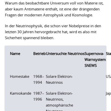
Warum das beobachtbare Universum voll von Materie ist,
aber kaum Antimaterie enthält, ist eine der drängenden
Fragen der modernen Astrophysik und Kosmologie.
In der Neutrinophysik, die schon vier Nobelpreise in den
letzten 30 Jahren hervorgebracht hat, wird es also mit
Sicherheit spannend bleiben.
Name
Betrieb
Untersuchte Neutrinos
Supernova-
St
Warnsystem
SNEWS
Homestake
1968–
Solare Elektron-
US
1994
Neutrinos
Kamiokande
1987–
Solare Elektron-
Ja
1996
Neutrinos,
atmosphärische