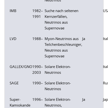
Neutrinos
IMB
1982–
Suche nach seltenen
US
1991
Kernzerfällen,
Neutrinos aus
Supernovae
LVD
1988–
Myon-Neutrinos aus
Ja
Ita
Teilchenbeschleuniger,
Neutrinos aus
Supernovae
GALLEX/GNO
1990–
Solare Elektron-
Ita
2003
Neutrinos
SAGE
1990–
Solare Elektron-
Ru
Neutrinos
Super-
1996–
Solare Elektron-
Ja
Ja
Kamiokande
Neutrinos,