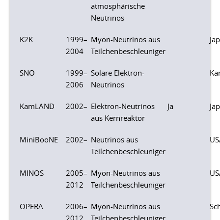
atmosphärische
Neutrinos
K2K
1999–
Myon-Neutrinos aus
Ja
2004
Teilchenbeschleuniger
SNO
1999–
Solare Elektron-
Ka
2006
Neutrinos
KamLAND
2002–
Elektron-Neutrinos
Ja
Ja
aus Kernreaktor
MiniBooNE
2002–
Neutrinos aus
US
Teilchenbeschleuniger
MINOS
2005–
Myon-Neutrinos aus
US
2012
Teilchenbeschleuniger
OPERA
2006–
Myon-Neutrinos aus
Sch
2012
Teilchenbeschleuniger