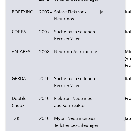
BOREXINO
2007–
Solare Elektron-
Ja
Ita
Neutrinos
COBRA
2007–
Suche nach seltenen
Ita
Kernzerfällen
ANTARES
2008–
Neutrino-Astronomie
Mi
(vo
Fra
GERDA
2010–
Suche nach seltenen
Ita
Kernzerfällen
Double-
2010–
Elektron-Neutrinos
Fr
Chooz
aus Kernreaktor
T2K
2010–
Myon-Neutrinos aus
Ja
Teilchenbeschleuniger