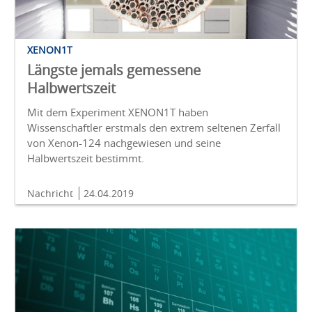
XENON1T
Längste jemals gemessene
Halbwertszeit
Mit dem Experiment XENON1T haben
Wissenschaftler erstmals den extrem seltenen Zerfall
von Xenon-124 nachgewiesen und seine
Halbwertszeit bestimmt.
Nachricht
24.04.2019