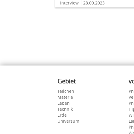
Interview
28.09.2023
Inhalte
Gebiet
v
Teilchen
Ph
Materie
Ve
Leben
Ph
Technik
Hi
Erde
Wi
Universum
La
Ph
We