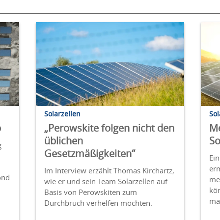
Solarzellen
Sol
b
„Perowskite folgen nicht den
Me
üblichen
So
g
Gesetzmäßigkeiten“
Ein
erm
Im Interview erzählt Thomas Kirchartz,
ond
meh
wie er und sein Team Solarzellen auf
kön
Basis von Perowskiten zum
ma
Durchbruch verhelfen möchten.