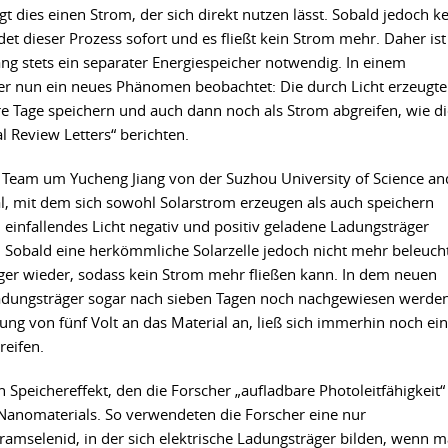
ugt dies einen Strom, der sich direkt nutzen lässt. Sobald jedoch k
endet dieser Prozess sofort und es fließt kein Strom mehr. Daher ist
ng stets ein separater Energiespeicher notwendig. In einem
er nun ein neues Phänomen beobachtet: Die durch Licht erzeugt
e Tage speichern und auch dann noch als Strom abgreifen, wie di
al Review Letters“ berichten.
n Team um Yucheng Jiang von der Suzhou University of Science an
l, mit dem sich sowohl Solarstrom erzeugen als auch speichern
 einfallendes Licht negativ und positiv geladene Ladungsträger
e. Sobald eine herkömmliche Solarzelle jedoch nicht mehr beleuch
äger wieder, sodass kein Strom mehr fließen kann. In dem neuen
adungsträger sogar nach sieben Tagen noch nachgewiesen werden
ng von fünf Volt an das Material an, ließ sich immerhin noch ein
reifen.
Speichereffekt, den die Forscher „aufladbare Photoleitfähigkeit“
Nanomaterials. So verwendeten die Forscher eine nur
amselenid, in der sich elektrische Ladungsträger bilden, wenn 