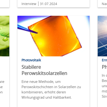
Interview
31.07.2024
Na
Photovoltaik
Er
Stabilere
Ph
Perowskitsolarzellen
In 
Bec
wie
Eine neue Methode, um
und
se
Perowskitschichten in Solarzellen zu
mög
on
kombinieren, erhöht deren
St
Wirkungsgrad und Haltbarkeit.