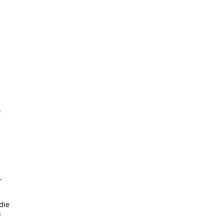
e
r
die
f