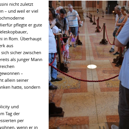
ini nicht zuletzt
n – und weil er viel
 hochmoderne
erfür pflegte er gute
Teleskopbauer,
ni in Rom. Überhaupt
erk aus
sich sicher zwischen
reits als junger Mann
sreichen
e gewonnen –
t allein seiner
anken hatte, sondern
licity und
 am Tag der
sierten per
uwohnen, wenn er in