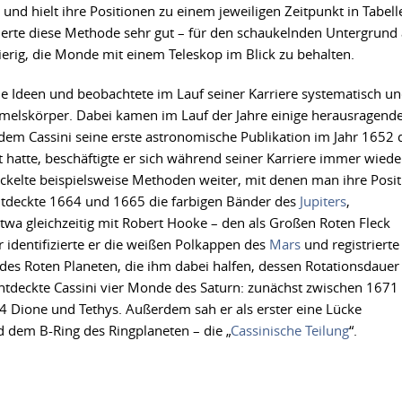
und hielt ihre Positionen zu einem jeweiligen Zeitpunkt in Tabell
onierte diese Methode sehr gut – für den schaukelnden Untergrund
ierig, die Monde mit einem Teleskop im Blick zu behalten.
ene Ideen und beobachtete im Lauf seiner Karriere systematisch u
melskörper. Dabei kamen im Lauf der Jahre einige herausragend
m Cassini seine erste astronomische Publikation im Jahr 1652 
hatte, beschäftigte er sich während seiner Karriere immer wiede
kelte beispielsweise Methoden weiter, mit denen man ihre Posit
ntdeckte 1664 und 1665 die farbigen Bänder des
Jupiters
,
wa gleichzeitig mit Robert Hooke – den als Großen Roten Fleck
 identifizierte er die weißen Polkappen des
Mars
und registrierte
 des Roten Planeten, die ihm dabei halfen, dessen Rotationsdauer
ntdeckte Cassini vier Monde des Saturn: zunächst zwischen 1671
 Dione und Tethys. Außerdem sah er als erster eine Lücke
dem B-Ring des Ringplaneten – die „
Cassinische Teilung
“.