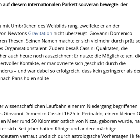
ch auf diesem internationalen Parkett souverän bewegte: der
 mit Umbrüchen des Weltbilds rang, zweifelte er an den
 von Newtons
Gravitation
nicht überzeugt: Giovanni Domenico
ären Thesen. Seinen Namen machte er sich vielmehr durch präzis
Organisationstalent. Zudem besaß Cassini Qualitäten, die
her auch heute noch auszeichnen: Er nutzte die Möglichkeiten, di
ertvoller Kontakte, er manövrierte sich geschickt durch die
erts – und war dabei so erfolgreich, dass kein geringerer als de
nach Paris holen sollte.
ner wissenschaftlichen Laufbahn einer im Niedergang begriffenen
s Giovanni Domenico Cassini 1625 in Perinaldo, einem kleinen O
hen Meer rund 50 Kilometer östlich von Nizza, geboren wurde, ha
nter sich. Seit jeher hatten Könige und andere mächtige
rndeutern vertraut und sich durch astrologische Vorhersagen Hilfe