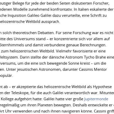
ger Belege für jede der beiden Seiten diskutierten Forscher,
iedenen Modelle zunehmend konfrontativ. In Italien eskalierte der
che Inquisition Galileo Galilei dazu verurteilte, eine Schrift zu
 heliozentrische Weltbild aussprach.
 an solch theoretischen Debatten. Für seine Forschung war es nicht
tte des Universums stand – er konzentrierte sich vor allem auf
 Sternhimmels und damit verbundene genaue Berechnungen.
ar zum heliozentrischen Weltbild. Vielmehr favorisierte er eine
ltsystem. Darin stellte der dänische Astronom Tycho Brahe ein
niversums, um die eine sich bewegende Sonne kreist – um die
en. Unter jesuitischen Astronomen, darunter Cassinis Mentor
populär.
ht ab – er akzeptierte das heliozentrische Weltbild als Hypothese
n der Teleskope, für die auch Galilei verantwortlich war. Mitunte
Kollege aufgehört hatte: Galilei hatte vier große
Jupitermonde
ch regelmäßig um ihren Planeten bewegten. Deshalb entwickelte er 
 Art Uhr verwenden und nach ihnen navigieren könne. Cassini grif