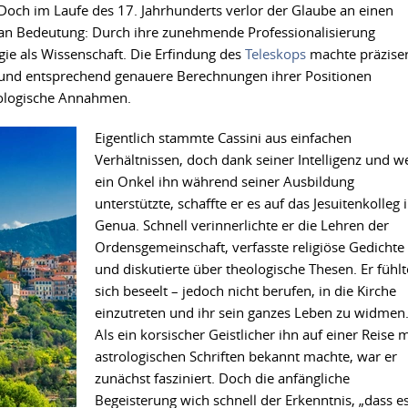
 Doch im Laufe des 17. Jahrhunderts verlor der Glaube an einen
 an Bedeutung: Durch ihre zunehmende Professionalisierung
gie als Wissenschaft. Die Erfindung des
Teleskops
machte präzise
nd entsprechend genauere Berechnungen ihrer Positionen
trologische Annahmen.
Eigentlich stammte Cassini aus einfachen
Verhältnissen, doch dank seiner Intelligenz und we
ein Onkel ihn während seiner Ausbildung
unterstützte, schaffte er es auf das Jesuitenkolleg 
Genua. Schnell verinnerlichte er die Lehren der
Ordensgemeinschaft, verfasste religiöse Gedichte
und diskutierte über theologische Thesen. Er fühlt
sich beseelt – jedoch nicht berufen, in die Kirche
einzutreten und ihr sein ganzes Leben zu widmen
Als ein korsischer Geistlicher ihn auf einer Reise m
astrologischen Schriften bekannt machte, war er
zunächst fasziniert. Doch die anfängliche
Begeisterung wich schnell der Erkenntnis, „dass e