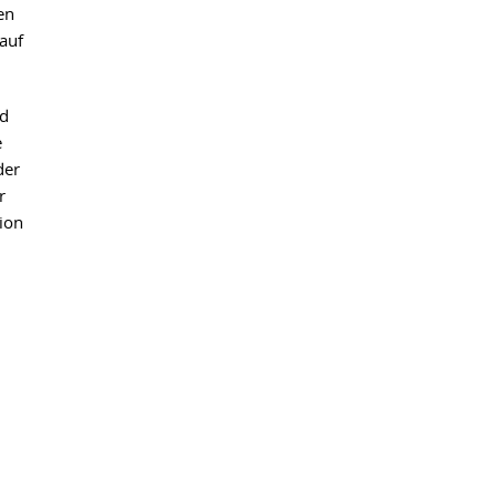
en
 auf
nd
e
der
r
ion