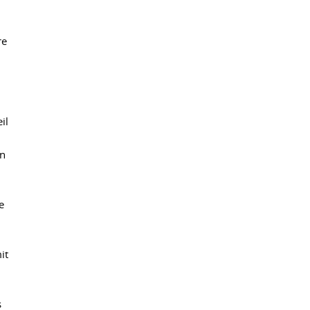
re
il
in
e
.
it
s