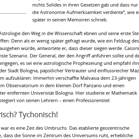
nichts Solides in ihren Gesetzen gab und dass nur
die Astronomie Aufmerksamkeit verdiente“, wie e
später in seinen Memoiren schrieb.
Astrologie den Weg in die Wissenschaft ebnen und seine erste Ste
fen: Denn als er wenig später gefragt wurde, wie ein Feldzug des
usgehen würde, antwortete er, dass dieser siegen werde. Cassin
chste Szenario. Der General, der den Angriff anführen sollte und 
hingegen, es sei eine astrologische Prophezeiung und empfahl ihn
der Stadt Bologna, päpstlicher Vertrauter und einflussreicher Mä
rtum aufzuklären: Immerhin verschaffte Malvasia dem 23-jährigen
 am Observatorium in dem kleinen Dorf Panzano und einen
ter entfernten Universität Bologna. Hier studierte er Mathematik
egiert von seinen Lehrern – einen Professorentitel.
isch? Tychonisch!
 war es eine Zeit des Umbruchs. Das etablierte geozentrische
e, dass die Sonne im Zentrum des Universums ruht, erhebliche