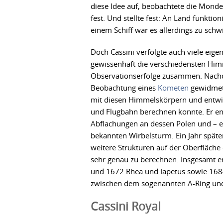
diese Idee auf, beobachtete die Monde 
fest. Und stellte fest: An Land funkti
einem Schiff war es allerdings zu schw
Doch Cassini verfolgte auch viele eig
gewissenhaft die verschiedensten Him
Observationserfolge zusammen. Nachde
Beobachtung eines
Kometen
gewidmet 
mit diesen Himmelskörpern und entwic
und Flugbahn berechnen konnte. Er e
Abflachungen an dessen Polen und – et
bekannten Wirbelsturm. Ein Jahr später
weitere Strukturen auf der Oberfläche
sehr genau zu berechnen. Insgesamt e
und 1672 Rhea und Iapetus sowie 1684
zwischen dem sogenannten A-Ring und 
Cassini Royal