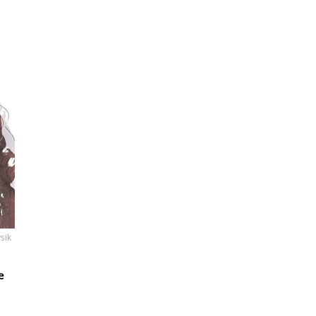
sik
e