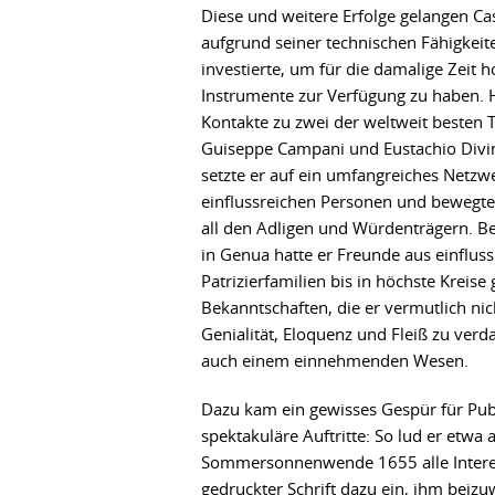
Diese und weitere Erfolge gelangen Cass
aufgrund seiner technischen Fähigkeite
investierte, um für die damalige Zeit
Instrumente zur Verfügung zu haben. Hi
Kontakte zu zwei der weltweit besten 
Guiseppe Campani und Eustachio Divi
setzte er auf ein umfangreiches Netzw
einflussreichen Personen und bewegte 
all den Adligen und Würdenträgern. Be
in Genua hatte er Freunde aus einflus
Patrizierfamilien bis in höchste Kreis
Bekanntschaften, die er vermutlich nich
Genialität, Eloquenz und Fleiß zu verd
auch einem einnehmenden Wesen.
Dazu kam ein gewisses Gespür für Pub
spektakuläre Auftritte: So lud er etwa
Sommersonnenwende 1655 alle Interes
gedruckter Schrift dazu ein, ihm beiz