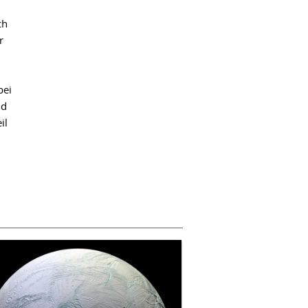
ch
r
bei
nd
il