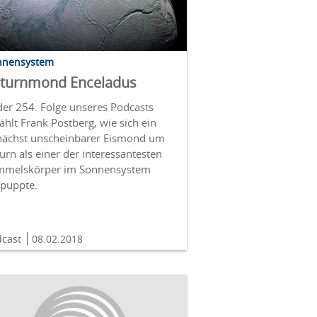
nnensystem
turnmond Enceladus
der 254. Folge unseres Podcasts
ählt Frank Postberg, wie sich ein
nächst unscheinbarer Eismond um
urn als einer der interessantesten
mmelskörper im Sonnensystem
tpuppte.
dcast
08.02.2018