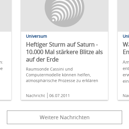
Universum
Un
Heftiger Sturm auf Saturn -
Wa
10.000 Mal stärkere Blitze als
En
auf der Erde
n:
Am
ee
en
Raumsonde Cassini und
er
Computermodelle können helfen,
atmosphärische Prozesse zu erklären
ei
Nachricht
06.07.2011
Na
Weitere Nachrichten