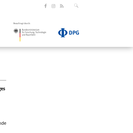
ges
nde