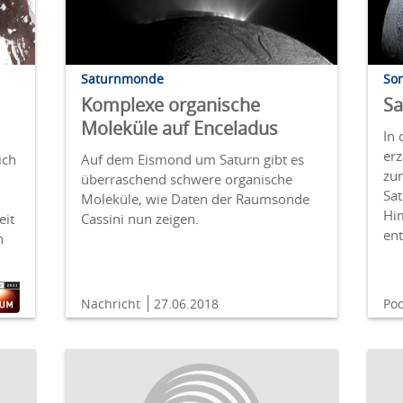
Saturnmonde
So
Komplexe organische
Sa
Moleküle auf Enceladus
In 
erz
ich
Auf dem Eismond um Saturn gibt es
zu
überraschend schwere organische
Sat
Moleküle, wie Daten der Raumsonde
Hi
eit
Cassini nun zeigen.
en
n
Nachricht
27.06.2018
Po