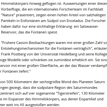
Himmelskörpers hinweg geflogen ist. Auswertungen einer diese
Vorbeiflüge, die ein internationales Forscherteam im Fachblatt
"Nature" präsentiert, zeigen einen hohen Anteil von salzhaltigen
Partikeln in Eisfontänen am Südpol von Enceladus. Die Forscher
haben dafür nur eine stichhaltige Erklärung: ein Salzwasser-
Reservoir, das die Fontänen speist.
"Frühere Cassini-Beobachtungen waren mit einer großen Zahl v
Entstehungsmechanismen für die Fontänen verträglich", erläute
Frank Postberg von der Universität Heidelberg und seine Kollege
sige Modelle oder schränken sie zumindest erheblich ein. Sie sin
eservoir mit einer großen Oberfläche, an der das Wasser verdampf
 Fontänen liefert."
von 500 Kilometern der sechstgrößte Mond des Planeten Saturn.
ungen gezeigt, dass die südpolare Region des Saturnmondes
nzentriert sich auf vier sogenannte "Tigerstreifen", 130 Kilometer
tte im Eispanzer des Himmelskörpers, aus denen Eispartikel und
er weit ins All ausgestoßen werden.