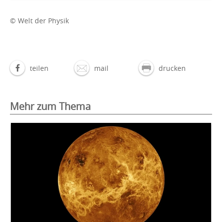
© Welt der Physik
teilen
mail
drucken
Mehr zum Thema