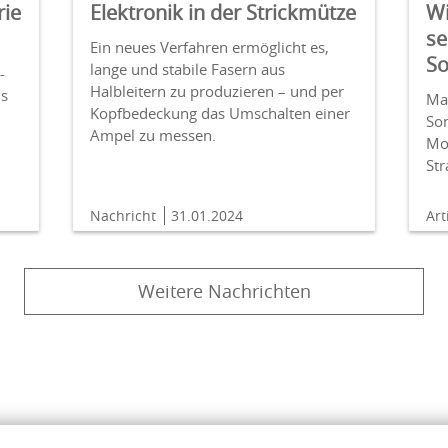
rie
Elektronik in der Strickmütze
Wi
se
Ein neues Verfahren ermöglicht es,
So
lange und stabile Fasern aus
-
Halbleitern zu produzieren – und per
ls
Man
Kopfbedeckung das Umschalten einer
Son
Ampel zu messen.
Mol
Str
Nachricht
31.01.2024
Art
Weitere Nachrichten