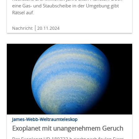
eine Gas- und Staubscheibe in der Umgebung gibt
Rätsel auf.
Nachricht
20.11.2024
James-Webb-Weltraumteleskop
Exoplanet mit unangenehmem Geruch
Der Exoplanet HD 189733 b riecht nach faulen Eiern