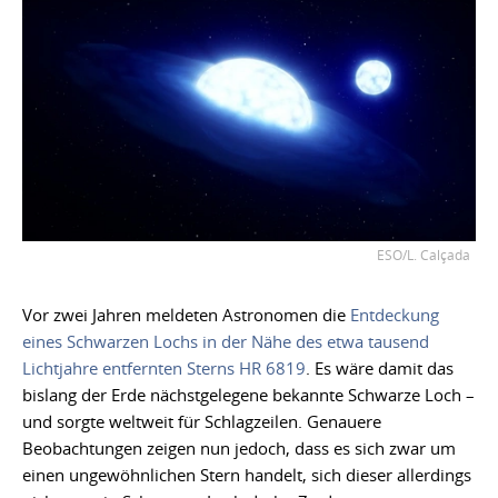
ESO/L. Calçada
Vor zwei Jahren meldeten Astronomen die
Entdeckung
eines Schwarzen Lochs in der Nähe des etwa tausend
Lichtjahre entfernten Sterns HR 6819
. Es wäre damit das
bislang der Erde nächstgelegene bekannte Schwarze Loch –
und sorgte weltweit für Schlagzeilen. Genauere
Beobachtungen zeigen nun jedoch, dass es sich zwar um
einen ungewöhnlichen Stern handelt, sich dieser allerdings