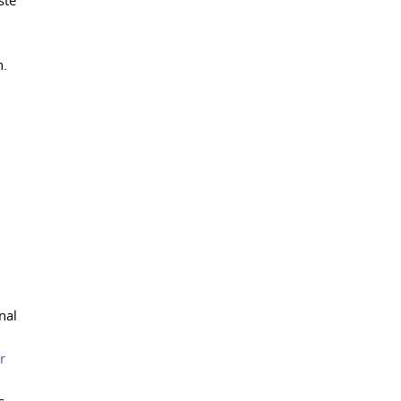
ste
n.
nal
r