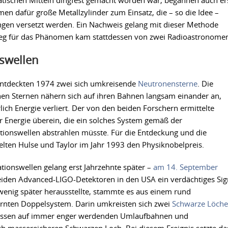
schen Mitteln dingfest gemacht worden war, begannen auch er
en dafür große Metallzylinder zum Einsatz, die – so die Idee –
ngen versetzt werden. Ein Nachweis gelang mit dieser Methode
Beleg für das Phänomen kam stattdessen von zwei Radioastronome
swellen
 entdeckten 1974 zwei sich umkreisende
Neutronensterne
. Die
hen Sternen nähern sich auf ihren Bahnen langsam einander an,
ch Energie verliert. Der von den beiden Forschern ermittelte
r Energie überein, die ein solches System gemäß der
ationswellen abstrahlen müsste. Für die Entdeckung und die
elten Hulse und Taylor im Jahr 1993 den Physiknobelpreis.
tionswellen gelang erst Jahrzehnte später –
am 14. September
eiden Advanced-LIGO-Detektoren in den USA ein verdächtiges Sig
 wenig später herausstellte, stammte es aus einem rund
fernten Doppelsystem. Darin umkreisten sich zwei
Schwarze Löche
assen auf immer enger werdenden Umlaufbahnen und