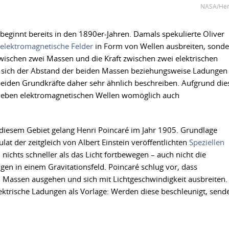
NASA/He
beginnt bereits in den 1890er-Jahren. Damals spekulierte Oliver
elektromagnetische Felder
in Form von Wellen ausbreiten, sond
zwischen zwei Massen und die Kraft zwischen zwei elektrischen
n sich der Abstand der beiden Massen beziehungsweise Ladungen
beiden Grundkräfte daher sehr ähnlich beschreiben. Aufgrund die
s neben elektromagnetischen Wellen womöglich auch
 diesem Gebiet gelang Henri Poincaré im Jahr 1905. Grundlage
ulat der zeitgleich von Albert Einstein veröffentlichten
Speziellen
nichts schneller als das Licht fortbewegen – auch nicht die
n in einem Gravitationsfeld. Poincaré schlug vor, dass
 Massen ausgehen und sich mit Lichtgeschwindigkeit ausbreiten.
ektrische Ladungen als Vorlage: Werden diese beschleunigt, send