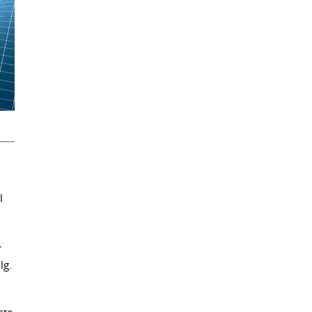
l
r
lg.