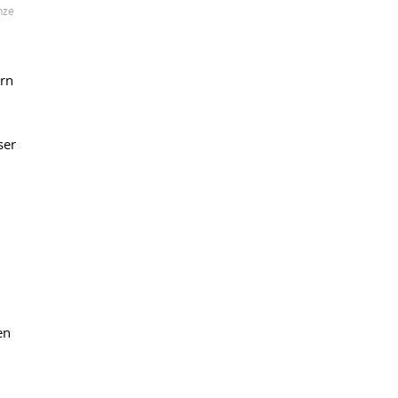
nze
ern
ser
en