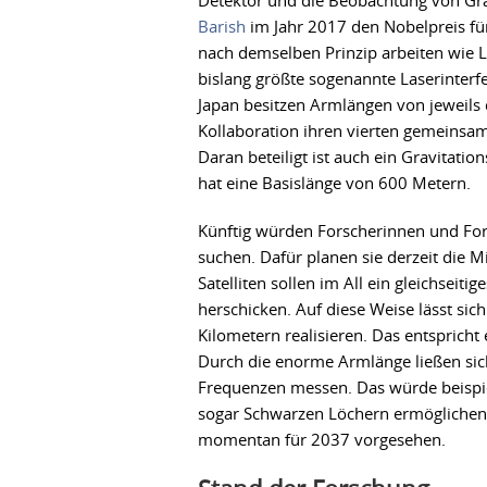
Detektor und die Beobachtung von Gra
Barish
im Jahr 2017 den Nobelpreis für
nach demselben Prinzip arbeiten wie L
bislang größte sogenannte Laserinterf
Japan besitzen Armlängen von jeweils
Kollaboration ihren vierten gemeinsa
Daran beteiligt ist auch ein Gravitati
hat eine Basislänge von 600 Metern.
Künftig würden Forscherinnen und For
suchen. Dafür planen sie derzeit die M
Satelliten sollen im All ein gleichseit
herschicken. Auf diese Weise lässt sic
Kilometern realisieren. Das entsprich
Durch die enorme Armlänge ließen sich
Frequenzen messen. Das würde beispi
sogar Schwarzen Löchern ermöglichen, 
momentan für 2037 vorgesehen.