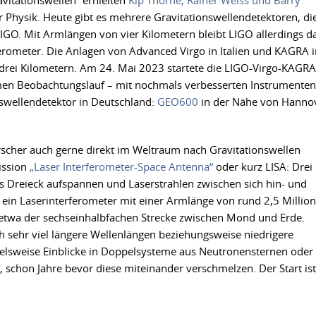
vitationswellen“ erhielten
Kip Thorne, Rainer Weiss und Barry
 Physik. Heute gibt es mehrere Gravitationswellendetektoren, di
IGO. Mit Armlängen von vier Kilometern bleibt LIGO allerdings d
erometer. Die Anlagen von Advanced Virgo in Italien und KAGRA i
 drei Kilometern. Am 24. Mai 2023 startete die LIGO-Virgo-KAGRA
men Beobachtungslauf – mit nochmals verbesserten Instrumenten
onswellendetektor in Deutschland:
GEO600
in der Nähe von Hanno
scher auch gerne direkt im Weltraum nach Gravitationswellen
ission
„Laser Interferometer-Space Antenna“
oder kurz LISA: Drei
iges Dreieck aufspannen und Laserstrahlen zwischen sich hin- und
h ein Laserinterferometer mit einer Armlänge von rund 2,5 Millio
t etwa der sechseinhalbfachen Strecke zwischen Mond und Erde.
 sehr viel längere Wellenlängen beziehungsweise niedrigere
elsweise Einblicke in Doppelsysteme aus Neutronensternen oder
schon Jahre bevor diese miteinander verschmelzen. Der Start ist