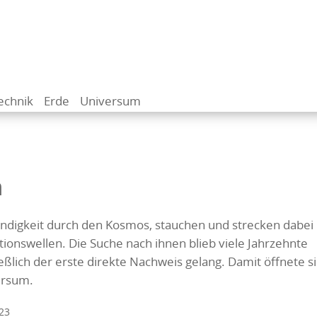
echnik
Erde
Universum
n
indigkeit durch den Kosmos, stauchen und strecken dabei
onswellen. Die Suche nach ihnen blieb viele Jahrzehnte
ießlich der erste direkte Nachweis gelang. Damit öffnete s
ersum.
23