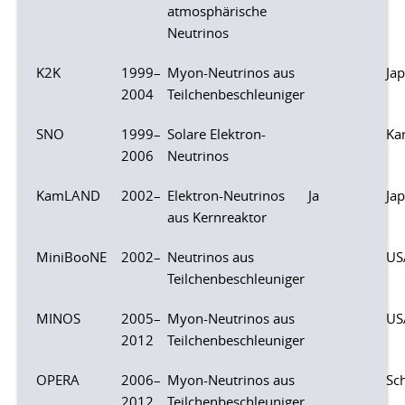
atmosphärische
Neutrinos
K2K
1999–
Myon-Neutrinos aus
Ja
2004
Teilchenbeschleuniger
SNO
1999–
Solare Elektron-
Ka
2006
Neutrinos
KamLAND
2002–
Elektron-Neutrinos
Ja
Ja
aus Kernreaktor
MiniBooNE
2002–
Neutrinos aus
US
Teilchenbeschleuniger
MINOS
2005–
Myon-Neutrinos aus
US
2012
Teilchenbeschleuniger
OPERA
2006–
Myon-Neutrinos aus
Sch
2012
Teilchenbeschleuniger