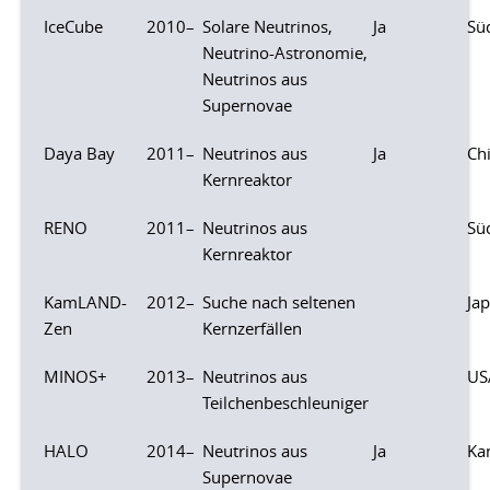
IceCube
2010–
Solare Neutrinos,
Ja
Sü
Neutrino-Astronomie,
Neutrinos aus
Supernovae
Daya Bay
2011–
Neutrinos aus
Ja
Ch
Kernreaktor
RENO
2011–
Neutrinos aus
Sü
Kernreaktor
KamLAND-
2012–
Suche nach seltenen
Ja
Zen
Kernzerfällen
MINOS+
2013–
Neutrinos aus
US
Teilchenbeschleuniger
HALO
2014–
Neutrinos aus
Ja
Ka
Supernovae