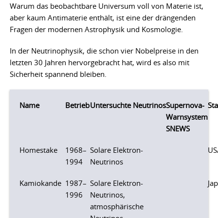
Warum das beobachtbare Universum voll von Materie ist,
aber kaum Antimaterie enthält, ist eine der drängenden
Fragen der modernen Astrophysik und Kosmologie.
In der Neutrinophysik, die schon vier Nobelpreise in den
letzten 30 Jahren hervorgebracht hat, wird es also mit
Sicherheit spannend bleiben.
Name
Betrieb
Untersuchte Neutrinos
Supernova-
St
Warnsystem
SNEWS
Homestake
1968–
Solare Elektron-
US
1994
Neutrinos
Kamiokande
1987–
Solare Elektron-
Ja
1996
Neutrinos,
atmosphärische