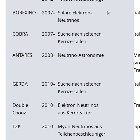
BOREXINO
2007–
Solare Elektron-
Ja
Ita
Neutrinos
COBRA
2007–
Suche nach seltenen
Ita
Kernzerfällen
ANTARES
2008–
Neutrino-Astronomie
Mi
(vo
Fra
GERDA
2010–
Suche nach seltenen
Ita
Kernzerfällen
Double-
2010–
Elektron-Neutrinos
Fr
Chooz
aus Kernreaktor
T2K
2010–
Myon-Neutrinos aus
Ja
Teilchenbeschleuniger