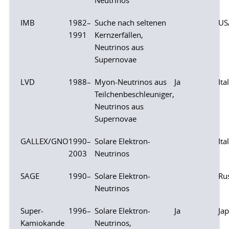
Neutrinos
IMB
1982–
Suche nach seltenen
US
1991
Kernzerfällen,
Neutrinos aus
Supernovae
LVD
1988–
Myon-Neutrinos aus
Ja
Ita
Teilchenbeschleuniger,
Neutrinos aus
Supernovae
GALLEX/GNO
1990–
Solare Elektron-
Ita
2003
Neutrinos
SAGE
1990–
Solare Elektron-
Ru
Neutrinos
Super-
1996–
Solare Elektron-
Ja
Ja
Kamiokande
Neutrinos,