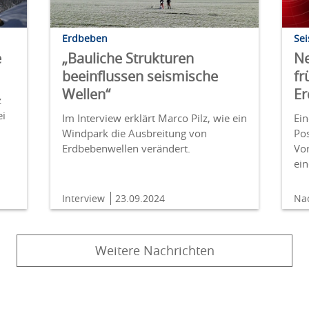
Erdbeben
Se
e
„Bauliche Strukturen
Ne
beeinflussen seismische
fr
Wellen“
E
z
ei
Im Interview erklärt Marco Pilz, wie ein
Ei
Windpark die Ausbreitung von
Po
Erdbebenwellen verändert.
Vor
ei
Interview
23.09.2024
Na
Weitere Nachrichten