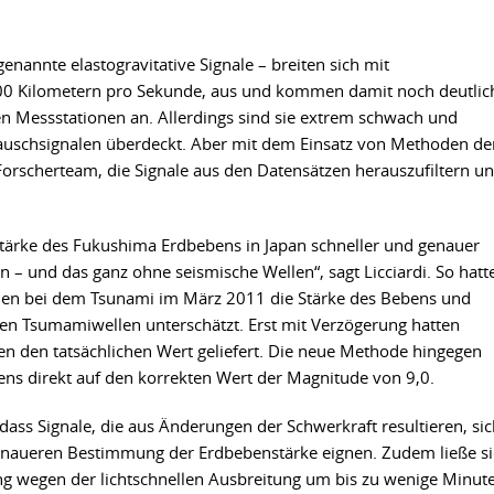
nannte elastogravitative Signale – breiten sich mit
000 Kilometern pro Sekunde, aus und kommen damit noch deutlic
en Messstationen an. Allerdings sind sie extrem schwach und
auschsignalen überdeckt. Aber mit dem Einsatz von Methoden de
orscherteam, die Signale aus den Datensätzen herauszufiltern u
Stärke des Fukushima Erdbebens in Japan schneller und genauer
 – und das ganz ohne seismische Wellen“, sagt Licciardi. So hatt
len bei dem Tsunami im März 2011 die Stärke des Bebens und
en Tsumamiwellen unterschätzt. Erst mit Verzögerung hatten
n den tatsächlichen Wert geliefert. Die neue Methode hingegen
ens direkt auf den korrekten Wert der Magnitude von 9,0.
ass Signale, die aus Änderungen der Schwerkraft resultieren, sic
 genaueren Bestimmung der Erdbebenstärke eignen. Zudem ließe s
ng wegen der lichtschnellen Ausbreitung um bis zu wenige Minut