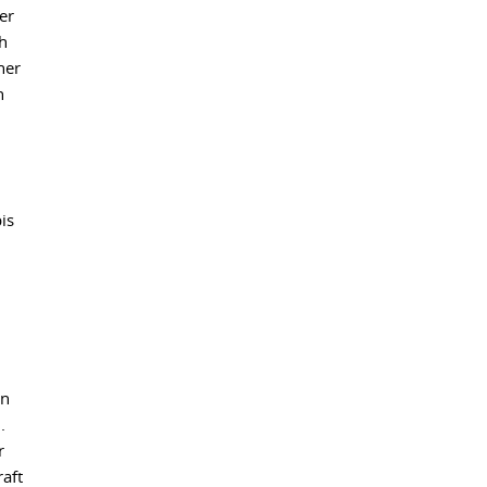
er
h
her
h
is
on
.
r
aft