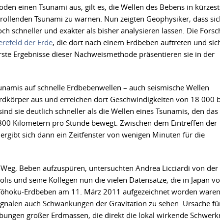
en einen Tsunami aus, gilt es, die Wellen des Bebens in kürzest
nrollenden Tsunami zu warnen. Nun zeigten Geophysiker, dass sic
h schneller und exakter als bisher analysieren lassen. Die Forsc
refeld der Erde
, die dort nach einem Erdbeben auftreten und sic
Erste Ergebnisse dieser Nachweismethode präsentieren sie in der
sunamis auf schnelle Erdbebenwellen – auch seismische Wellen
 Erdkörper aus und erreichen dort Geschwindigkeiten von 18 000 b
nd sie deutlich schneller als die Wellen eines Tsunamis, den das
 800 Kilometern pro Stunde bewegt. Zwischen dem Eintreffen der
rgibt sich dann ein Zeitfenster von wenigen Minuten für die
 Weg, Beben aufzuspüren, untersuchten Andrea Licciardi von der
polis und seine Kollegen nun die vielen Datensätze, die in Japan v
Tōhoku-Erdbeben am 11. März 2011 aufgezeichnet worden waren
gnalen auch Schwankungen der Gravitation zu sehen. Ursache fü
bungen großer Erdmassen, die direkt die lokal wirkende Schwerkr