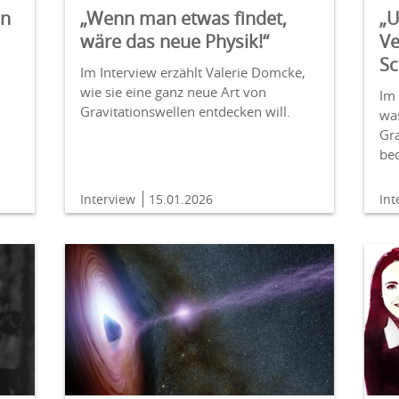
en
„Wenn man etwas findet,
„
wäre das neue Physik!“
Ve
Sc
Im Interview erzählt Valerie Domcke,
wie sie eine ganz neue Art von
Im 
Gravitationswellen entdecken will.
wa
Gra
be
Interview
15.01.2026
In