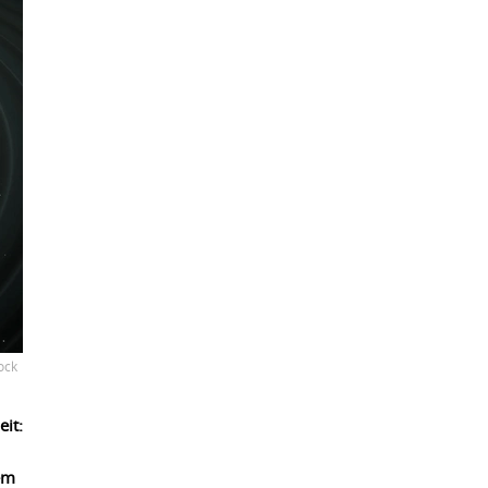
tock
it:
em