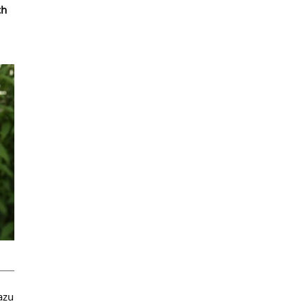
ch
azu