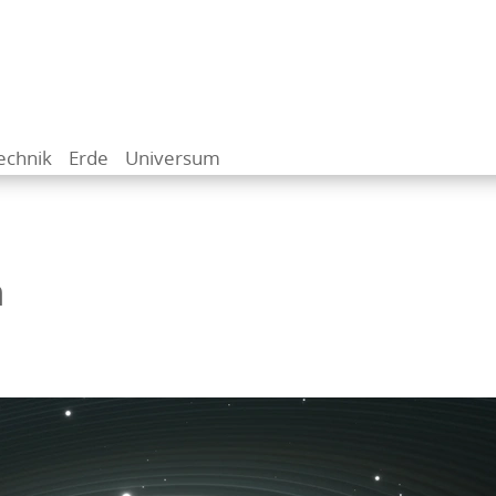
echnik
Erde
Universum
n