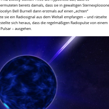
rmuteten bereits damals, dass sie in gewaltigen Sternexplosion
ocelyn Bell Burnell dann erstmals auf einen „echten“
te sie ein Radiosignal aus dem Weltall empfangen – und rätselte
 stellte sich heraus, dass die regelmäßigen Radiopulse von einem
Pulsar – ausgehen.