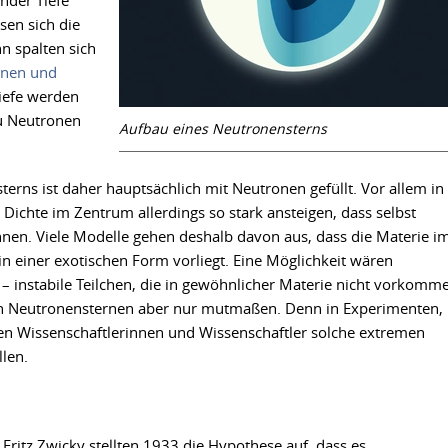
nder Tiefe
sen sich die
n spalten sich
onen und
iefe werden
zu Neutronen
Aufbau eines Neutronensterns
erns ist daher hauptsächlich mit Neutronen gefüllt. Vor allem in
Dichte im Zentrum allerdings so stark ansteigen, dass selbst
nen. Viele Modelle gehen deshalb davon aus, dass die Materie i
in einer exotischen Form vorliegt. Eine Möglichkeit wären
– instabile Teilchen, die in gewöhnlicher Materie nicht vorkomm
 von Neutronensternen aber nur mutmaßen. Denn in Experimenten,
en Wissenschaftlerinnen und Wissenschaftler solche extremen
len.
Fritz Zwicky stellten 1933 die Hypothese auf, dass es