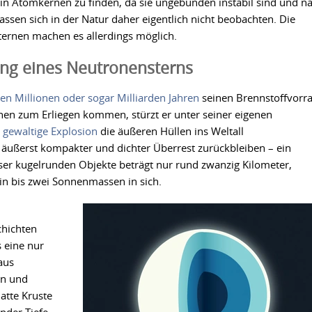
r in Atomkernen zu finden, da sie ungebunden instabil sind und n
lassen sich in der Natur daher eigentlich nicht beobachten. Die
ernen machen es allerdings möglich.
ang eines Neutronensterns
en Millionen oder sogar Milliarden Jahren
seinen Brennstoffvorra
nen zum Erliegen kommen, stürzt er unter seiner eigenen
e
gewaltige Explosion
die äußeren Hüllen ins Weltall
 äußerst kompakter und dichter Überrest zurückbleiben – ein
er kugelrunden Objekte beträgt nur rund zwanzig Kilometer,
in bis zwei Sonnenmassen in sich.
chichten
 eine nur
aus
en und
atte Kruste