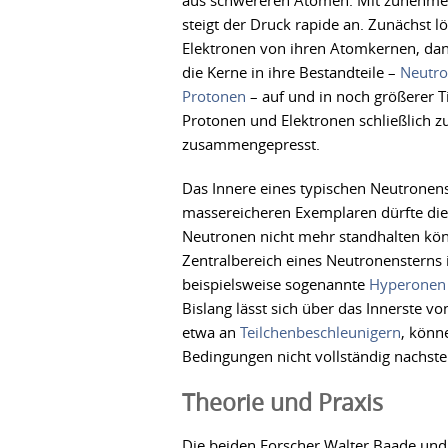
aus schwereren Atomen. Mit zunehme
steigt der Druck rapide an. Zunächst lö
Elektronen von ihren Atomkernen, dan
die Kerne in ihre Bestandteile –
Neutr
Protonen
– auf und in noch größerer T
Protonen und Elektronen schließlich 
zusammengepresst.
Das Innere eines typischen Neutronenst
massereicheren Exemplaren dürfte die 
Neutronen nicht mehr standhalten kön
Zentralbereich eines Neutronensterns 
beispielsweise sogenannte
Hyperonen
Bislang lässt sich über das Innerste
etwa an
Teilchenbeschleunigern
, könn
Bedingungen nicht vollständig nachstel
Theorie und Praxis
Die beiden Forscher Walter Baade und 