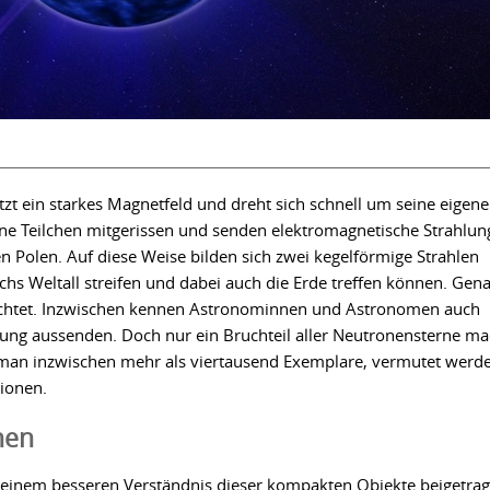
zt ein starkes Magnetfeld und dreht sich schnell um seine eigene
ene Teilchen mitgerissen und senden elektromagnetische Strahlun
 Polen. Auf diese Weise bilden sich zwei kegelförmige Strahlen
chs Weltall streifen und dabei auch die Erde treffen können. Gen
chtet. Inzwischen kennen Astronominnen und Astronomen auch
lung aussenden. Doch nur ein Bruchteil aller Neutronensterne ma
 man inzwischen mehr als viertausend Exemplare, vermutet werd
lionen.
hen
einem besseren Verständnis dieser kompakten Objekte beigetrag