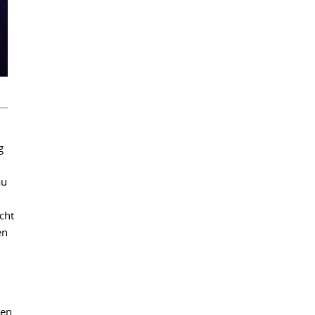
g
au
cht
en
en.