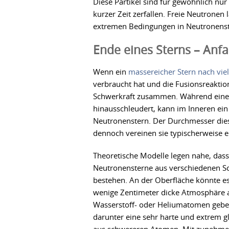
Diese Partikel sind für gewöhnlich nu
kurzer Zeit zerfallen. Freie Neutronen 
extremen Bedingungen in Neutronenst
Ende eines Sterns – Anf
Wenn ein
massereicher Stern nach viel
verbraucht hat und die Fusionsreaktio
Schwerkraft zusammen. Während ein
hinausschleudert, kann im Inneren ein
Neutronenstern. Der Durchmesser dies
dennoch vereinen sie typischerweise e
Theoretische Modelle legen nahe, dass
Neutronensterne aus verschiedenen S
bestehen. An der Oberfläche könnte es
wenige Zentimeter dicke Atmosphäre 
Wasserstoff- oder Heliumatomen geb
darunter eine sehr harte und extrem gl