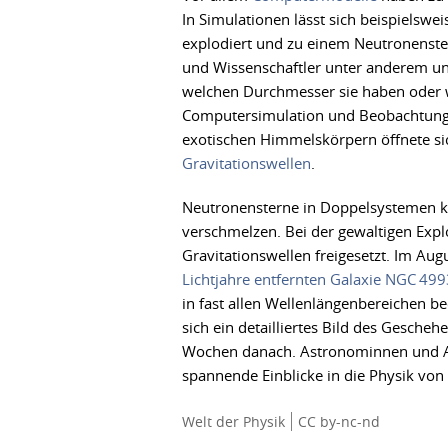
In Simulationen lässt sich beispielswe
explodiert und zu einem Neutronenster
und Wissenschaftler unter anderem un
welchen Durchmesser sie haben oder w
Computersimulation und Beobachtung li
exotischen Himmelskörpern öffnete si
Gravitationswellen
.
Neutronensterne in Doppelsystemen k
verschmelzen. Bei der gewaltigen Exp
Gravitationswellen freigesetzt. Im Aug
Lichtjahre entfernten Galaxie NGC 499
in fast allen Wellenlängenbereichen 
sich ein detailliertes Bild des Gesche
Wochen danach. Astronominnen und As
spannende Einblicke in die Physik von
Welt der Physik
CC by-nc-nd