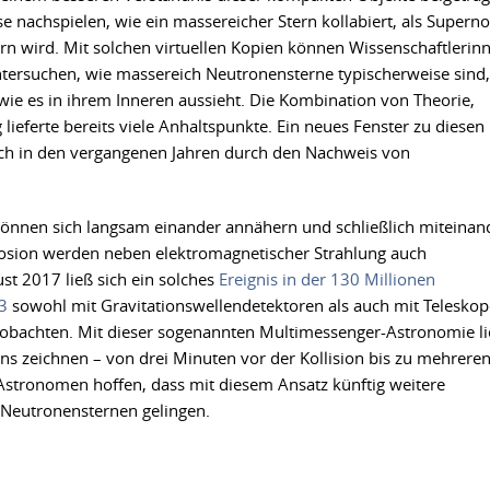
ise nachspielen, wie ein massereicher Stern kollabiert, als Supern
n wird. Mit solchen virtuellen Kopien können Wissenschaftlerin
tersuchen, wie massereich Neutronensterne typischerweise sind,
ie es in ihrem Inneren aussieht. Die Kombination von Theorie,
eferte bereits viele Anhaltspunkte. Ein neues Fenster zu diesen
ch in den vergangenen Jahren durch den Nachweis von
önnen sich langsam einander annähern und schließlich miteinan
losion werden neben elektromagnetischer Strahlung auch
ust 2017 ließ sich ein solches
Ereignis in der 130 Millionen
3
sowohl mit Gravitationswellendetektoren als auch mit Telesko
beobachten. Mit dieser sogenannten Multimessenger-Astronomie l
hens zeichnen – von drei Minuten vor der Kollision bis zu mehrere
tronomen hoffen, dass mit diesem Ansatz künftig weitere
 Neutronensternen gelingen.