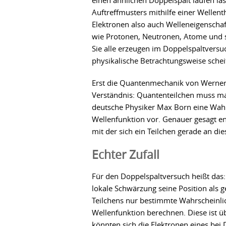
einen ähnlichen Doppelspalt laufen läs
Auftreffmusters mithilfe einer Wellen
Elektronen also auch Welleneigenschaf
wie Protonen, Neutronen, Atome und s
Sie alle erzeugen im Doppelspaltversuc
physikalische Betrachtungsweise scheit
Erst die Quantenmechanik von Werner 
Verständnis: Quantenteilchen muss ma
deutsche Physiker Max Born eine Wahr
Wellenfunktion vor. Genauer gesagt en
mit der sich ein Teilchen gerade an d
Echter Zufall
Für den Doppelspaltversuch heißt das: 
lokale Schwärzung seine Position als g
Teilchens nur bestimmte Wahrscheinlic
Wellenfunktion berechnen. Diese ist ü
könnten sich die Elektronen eines be