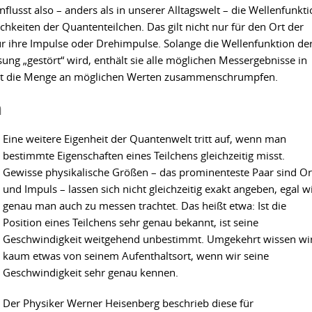
lusst also – anders als in unserer Alltagswelt – die Wellenfunkt
hkeiten der Quantenteilchen. Das gilt nicht nur für den Ort der
ür ihre Impulse oder Drehimpulse. Solange die Wellenfunktion de
ng „gestört“ wird, enthält sie alle möglichen Messergebnisse in
sst die Menge an möglichen Werten zusammenschrumpfen.
n
Eine weitere Eigenheit der Quantenwelt tritt auf, wenn man
bestimmte Eigenschaften eines Teilchens gleichzeitig misst.
Gewisse physikalische Größen – das prominenteste Paar sind Or
und Impuls – lassen sich nicht gleichzeitig exakt angeben, egal w
genau man auch zu messen trachtet. Das heißt etwa: Ist die
Position eines Teilchens sehr genau bekannt, ist seine
Geschwindigkeit weitgehend unbestimmt. Umgekehrt wissen wi
kaum etwas von seinem Aufenthaltsort, wenn wir seine
Geschwindigkeit sehr genau kennen.
Der Physiker Werner Heisenberg beschrieb diese für