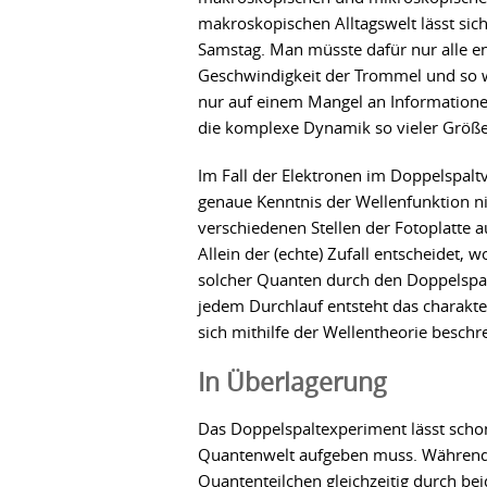
makroskopischen Alltagswelt lässt si
Samstag. Man müsste dafür nur alle en
Geschwindigkeit der Trommel und so we
nur auf einem Mangel an Information
die komplexe Dynamik so vieler Größ
Im Fall der Elektronen im Doppelspaltv
genaue Kenntnis der Wellenfunktion ni
verschiedenen Stellen der Fotoplatte au
Allein der (echte) Zufall entscheidet, w
solcher Quanten durch den Doppelspalt,
jedem Durchlauf entsteht das charakte
sich mithilfe der Wellentheorie beschre
In Überlagerung
Das Doppelspaltexperiment lässt scho
Quantenwelt aufgeben muss. Während S
Quantenteilchen gleichzeitig durch be