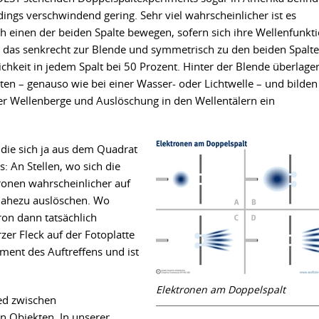
rdings verschwindend gering. Sehr viel wahrscheinlicher ist es
ch einen der beiden Spalte bewegen, sofern sich ihre Wellenfunkt
ht das senkrecht zur Blende und symmetrisch zu den beiden Spalt
lichkeit in jedem Spalt bei 50 Prozent. Hinter der Blende überlage
lten – genauso wie bei einer Wasser- oder Lichtwelle – und bilden
er Wellenberge und Auslöschung in den Wellentälern ein
 die sich ja aus dem Quadrat
: An Stellen, wo sich die
tronen wahrscheinlicher auf
 nahezu auslöschen. Wo
ron dann tatsächlich
rzer Fleck auf der Fotoplatte
oment des Auftreffens und ist
Elektronen am Doppelspalt
ied zwischen
 Objekten. In unserer