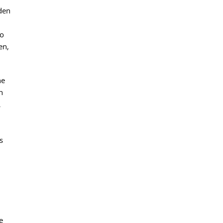
den
so
en,
ne
n
.
s
e