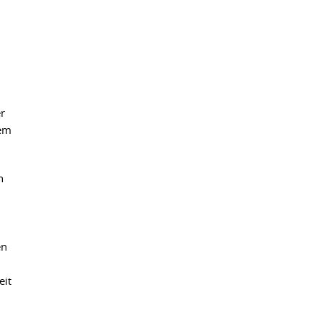
r
dem
n
en
eit