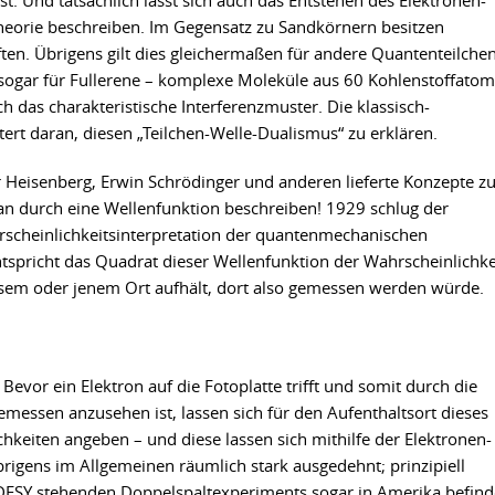
st. Und tatsächlich lässt sich auch das Entstehen des Elektronen-
theorie beschreiben. Im Gegensatz zu Sandkörnern besitzen
ten. Übrigens gilt dies gleichermaßen für andere Quantenteilche
ogar für Fullerene – komplexe Moleküle aus 60 Kohlenstoffatom
h das charakteristische Interferenzmuster. Die klassisch-
ert daran, diesen „Teilchen-Welle-Dualismus“ zu erklären.
Heisenberg, Erwin Schrödinger und anderen lieferte Konzepte 
n durch eine Wellenfunktion beschreiben! 1929 schlug der
scheinlichkeitsinterpretation der quantenmechanischen
tspricht das Quadrat dieser Wellenfunktion der Wahrscheinlichke
iesem oder jenem Ort aufhält, dort also gemessen werden würde.
Bevor ein Elektron auf die Fotoplatte trifft und somit durch die
emessen anzusehen ist, lassen sich für den Aufenthaltsort dieses
hkeiten angeben – und diese lassen sich mithilfe der Elektronen-
brigens im Allgemeinen räumlich stark ausgedehnt; prinzipiell
i DESY stehenden Doppelspaltexperiments sogar in Amerika befin