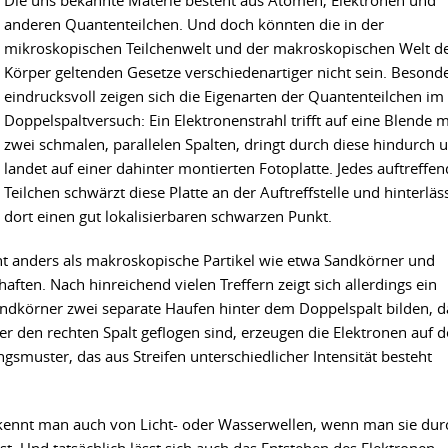
Die uns bekannte Materie besteht aus Atomen, Elektronen und
anderen Quantenteilchen. Und doch könnten die in der
mikroskopischen Teilchenwelt und der makroskopischen Welt d
Körper geltenden Gesetze verschiedenartiger nicht sein. Besond
eindrucksvoll zeigen sich die Eigenarten der Quantenteilchen im
Doppelspaltversuch: Ein Elektronenstrahl trifft auf eine Blende m
zwei schmalen, parallelen Spalten, dringt durch diese hindurch 
landet auf einer dahinter montierten Fotoplatte. Jedes auftreffe
Teilchen schwärzt diese Platte an der Auftreffstelle und hinterläs
dort einen gut lokalisierbaren schwarzen Punkt.
cht anders als makroskopische Partikel wie etwa Sandkörner und
aften. Nach hinreichend vielen Treffern zeigt sich allerdings ein
ndkörner zwei separate Haufen hinter dem Doppelspalt bilden, d
r den rechten Spalt geflogen sind, erzeugen die Elektronen auf d
ngsmuster, das aus Streifen unterschiedlicher Intensität besteht
kennt man auch von Licht- oder Wasserwellen, wenn man sie dur