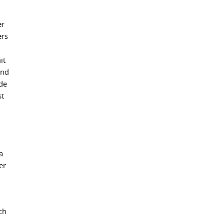
er
ers
it
und
nde
st
a
er
ch