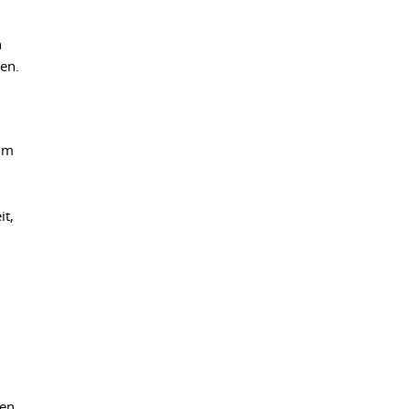
n
en.
zum
it,
den