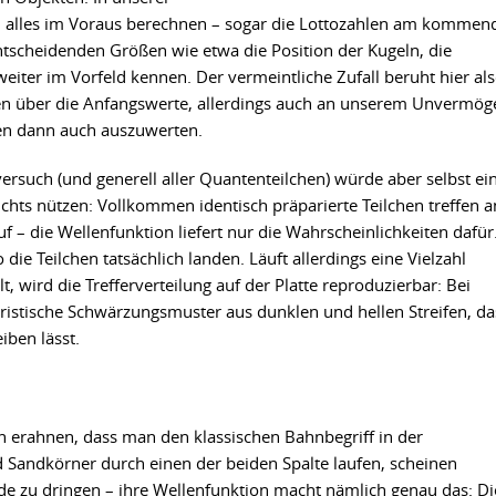
ch alles im Voraus berechnen – sogar die Lottozahlen am kommen
tscheidenden Größen wie etwa die Position der Kugeln, die
iter im Vorfeld kennen. Der vermeintliche Zufall beruht hier al
en über die Anfangswerte, allerdings auch an unserem Unvermög
en dann auch auszuwerten.
ersuch (und generell aller Quantenteilchen) würde aber selbst ei
chts nützen: Vollkommen identisch präparierte Teilchen treffen a
f – die Wellenfunktion liefert nur die Wahrscheinlichkeiten dafür
o die Teilchen tatsächlich landen. Läuft allerdings eine Vielzahl
 wird die Trefferverteilung auf der Platte reproduzierbar: Bei
ristische Schwärzungsmuster aus dunklen und hellen Streifen, da
iben lässt.
n erahnen, dass man den klassischen Bahnbegriff in der
andkörner durch einen der beiden Spalte laufen, scheinen
ide zu dringen – ihre Wellenfunktion macht nämlich genau das: Di