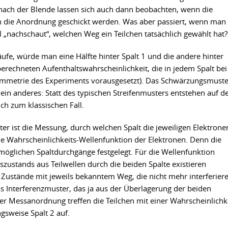
 nach der Blende lassen sich auch dann beobachten, wenn die
h die Anordnung geschickt werden. Was aber passiert, wenn man
l „nachschaut“, welchen Weg ein Teilchen tatsächlich gewählt hat?
ufe, würde man eine Hälfte hinter Spalt 1 und die andere hinter
 berechneten Aufenthaltswahrscheinlichkeit, die in jedem Spalt bei
Symmetrie des Experiments vorausgesetzt). Das Schwärzungsmuste
 ein anderes: Statt des typischen Streifenmusters entstehen auf 
ch zum klassischen Fall.
er ist die Messung, durch welchen Spalt die jeweiligen Elektrone
die Wahrscheinlichkeits-Wellenfunktion der Elektronen. Denn die
möglichen Spaltdurchgänge festgelegt. Für die Wellenfunktion
szustands aus Teilwellen durch die beiden Spalte existieren
Zustände mit jeweils bekanntem Weg, die nicht mehr interferier
s Interferenzmuster, das ja aus der Überlagerung der beiden
her Messanordnung treffen die Teilchen mit einer Wahrscheinlichk
gsweise Spalt 2 auf.