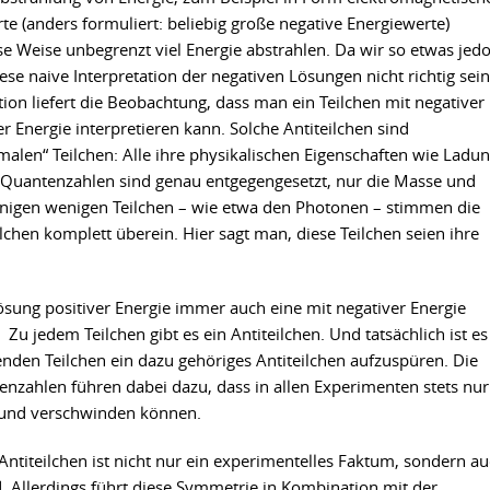
rte (anders formuliert: beliebig große negative Energiewerte)
iese Weise unbegrenzt viel Energie abstrahlen. Da wir so etwas jed
ese naive Interpretation der negativen Lösungen nicht richtig sein
tion liefert die Beobachtung, dass man ein Teilchen mit negativer
ver Energie interpretieren kann. Solche Antiteilchen sind
alen“ Teilchen: Alle ihre physikalischen Eigenschaften wie Ladun
n Quantenzahlen sind genau entgegengesetzt, nur die Masse und
 einigen wenigen Teilchen – wie etwa den Photonen – stimmen die
lchen komplett überein. Hier sagt man, diese Teilchen seien ihre
ösung positiver Energie immer auch eine mit negativer Energie
: Zu jedem Teilchen gibt es ein Antiteilchen. Und tatsächlich ist es
enden Teilchen ein dazu gehöriges Antiteilchen aufzuspüren. Die
nzahlen führen dabei dazu, dass in allen Experimenten stets nur
n und verschwinden können.
ntiteilchen ist nicht nur ein experimentelles Faktum, sondern a
. Allerdings führt diese Symmetrie in Kombination mit der