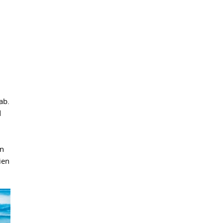
ab.
d
en
ien