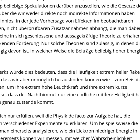
p beliebige Spekulationen darüber anzustellen, wie die Gesetze d
über die wir weder direkte noch indirekte Informationen haben.
sinnlos, in der jede Vorhersage von Effekten im beobachtbaren
len, nicht überprüfbaren Zusatzannahmen abhängt, die man dabe
ine in sich geschlossene und aussagekräftige Theorie zu erhalten
kenden Forderung: Nur solche Theorien sind zulässig, in denen di
ig davon ist, in welcher Weise die Beiträge beliebig hoher Energ
rks würde dies bedeuten, dass die Häufigkeit extrem heller Rake
, dass wir aber unmöglich herausfinden können wie – zum Beispie
en, um ihre extrem hohe Leuchtkraft und ihre extrem kurze
so, dass der Nachthimmel nur eine endliche mittlere Helligkeit ha
ie genau zustande kommt.
ch nur erfüllen, weil die Physik de facto zur Aufgabe hat, die
 verschiedener Experimente zu erklären. Um beispielsweise die
n einerseits analysieren, wie ein Elektron niedriger Energie in
ererseits können wir messen, mit welcher Wahrscheinlichkeit