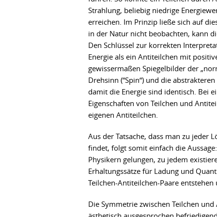
Strahlung, beliebig niedrige Energiewe
erreichen. Im Prinzip ließe sich auf d
in der Natur nicht beobachten, kann di
Den Schlüssel zur korrekten Interpreta
Energie als ein Antiteilchen mit positi
gewissermaßen Spiegelbilder der „norm
Drehsinn (“Spin“) und die abstraktere
damit die Energie sind identisch. Bei
Eigenschaften von Teilchen und Antitei
eigenen Antiteilchen.
Aus der Tatsache, dass man zu jeder L
findet, folgt somit einfach die Aussage
Physikern gelungen, zu jedem existier
Erhaltungssätze für Ladung und Quante
Teilchen-Antiteilchen-Paare entstehe
Die Symmetrie zwischen Teilchen und A
ästhetisch ausgesprochen befriedigend