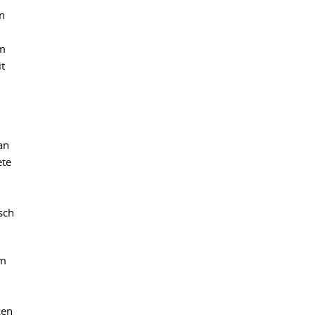
n
em
t
an
ete
sch
im
zen