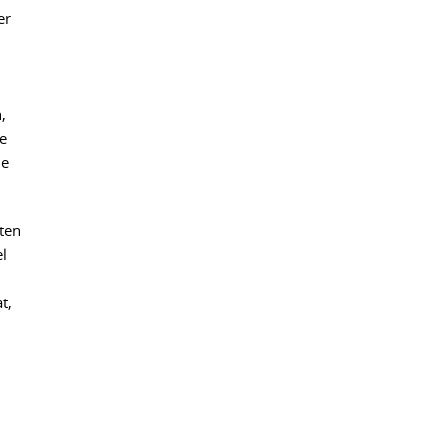
er
i
,
e
ie
ten
l
t,