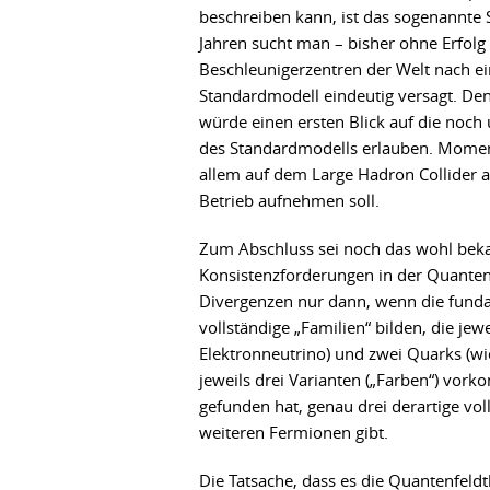
beschreiben kann, ist das sogenannte 
Jahren sucht man – bisher ohne Erfolg 
Beschleunigerzentren der Welt nach ei
Standardmodell eindeutig versagt. De
würde einen ersten Blick auf die noch
des Standardmodells erlauben. Momen
allem auf dem Large Hadron Collider 
Betrieb aufnehmen soll.
Zum Abschluss sei noch das wohl beka
Konsistenzforderungen in der Quanten
Divergenzen nur dann, wenn die funda
vollständige „Familien“ bilden, die je
Elektronneutrino) und zwei Quarks (w
jeweils drei Varianten („Farben“) vor
gefunden hat, genau drei derartige vol
weiteren Fermionen gibt.
Die Tatsache, dass es die Quantenfeld