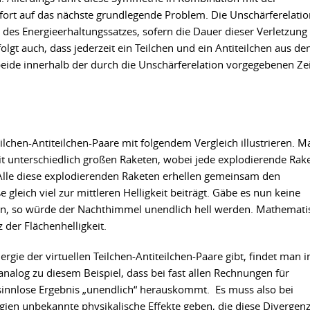
fort auf das nächste grundlegende Problem. Die Unschärferelatio
 des Energieerhaltungssatzes, sofern die Dauer dieser Verletzung
olgt auch, dass jederzeit ein Teilchen und ein Antiteilchen aus d
beide innerhalb der durch die Unschärferelation vorgegebenen Zei
ilchen-Antiteilchen-Paare mit folgendem Vergleich illustrieren. M
t unterschiedlich großen Raketen, wobei jede explodierende Rak
t. Alle diese explodierenden Raketen erhellen gemeinsam den
leich viel zur mittleren Helligkeit beiträgt. Gäbe es nun keine
en, so würde der Nachthimmel unendlich hell werden. Mathemati
der Flächenhelligkeit.
rgie der virtuellen Teilchen-Antiteilchen-Paare gibt, findet man 
alog zu diesem Beispiel, dass bei fast allen Rechnungen für
innlose Ergebnis „unendlich“ herauskommt. Es muss also bei
gien unbekannte physikalische Effekte geben, die diese Divergen