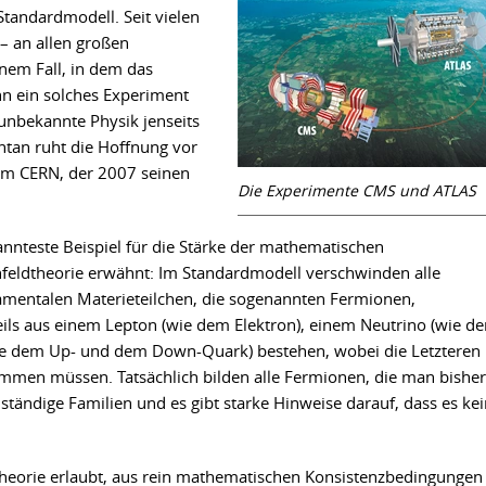
Standardmodell. Seit vielen
– an allen großen
nem Fall, in dem das
nn ein solches Experiment
 unbekannte Physik jenseits
tan ruht die Hoffnung vor
am CERN, der 2007 seinen
Die Experimente CMS und ATLAS
nnteste Beispiel für die Stärke der mathematischen
feldtheorie erwähnt: Im Standardmodell verschwinden alle
mentalen Materieteilchen, die sogenannten Fermionen,
weils aus einem Lepton (wie dem Elektron), einem Neutrino (wie d
ie dem Up- und dem Down-Quark) bestehen, wobei die Letzteren 
kommen müssen. Tatsächlich bilden alle Fermionen, die man bisher
lständige Familien und es gibt starke Hinweise darauf, dass es ke
theorie erlaubt, aus rein mathematischen Konsistenzbedingungen