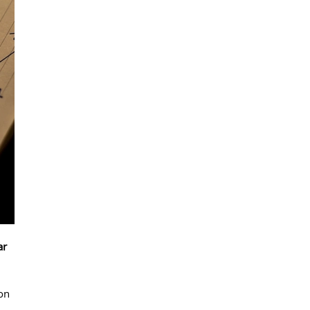
ar
on