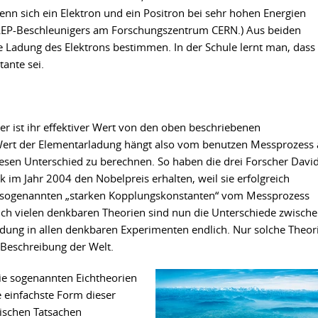
nn sich ein Elektron und ein Positron bei sehr hohen Energien
 LEP-Beschleunigers am Forschungszentrum CERN.) Aus beiden
he Ladung des Elektrons bestimmen. In der Schule lernt man, dass
ante sei.
r ist ihr effektiver Wert von den oben beschriebenen
Wert der Elementarladung hängt also vom benutzen Messprozess 
diesen Unterschied zu berechnen. So haben die drei Forscher Davi
k im Jahr 2004 den Nobelpreis erhalten, weil sie erfolgreich
er sogenannten „starken Kopplungskonstanten“ vom Messprozess
ich vielen denkbaren Theorien sind nun die Unterschiede zwisch
dung in allen denkbaren Experimenten endlich. Nur solche Theor
 Beschreibung der Welt.
 die sogenannten Eichtheorien
 einfachste Form dieser
rischen Tatsachen