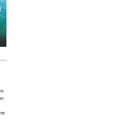
em
in
ine