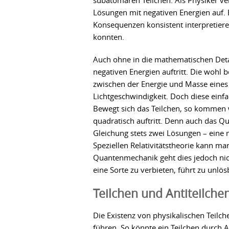
subatomaren Teilchen. Als Physiker ve
Lösungen mit negativen Energien auf. E
Konsequenzen konsistent interpretier
konnten.
Auch ohne in die mathematischen Detai
negativen Energien auftritt. Die wohl 
zwischen der Energie und Masse eines 
Lichtgeschwindigkeit. Doch diese einfa
Bewegt sich das Teilchen, so kommen w
quadratisch auftritt. Denn auch das Qu
Gleichung stets zwei Lösungen – eine m
Speziellen Relativitätstheorie kann man
Quantenmechanik geht dies jedoch nich
eine Sorte zu verbieten, führt zu un
Teilchen und Antiteilche
Die Existenz von physikalischen Teilc
führen. So könnte ein Teilchen durch 