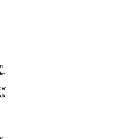
.
un
die
der
die
er