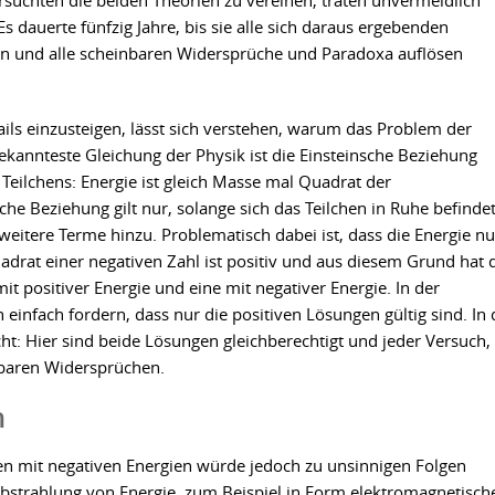
rsuchten die beiden Theorien zu vereinen, traten unvermeidlich
s dauerte fünfzig Jahre, bis sie alle sich daraus ergebenden
en und alle scheinbaren Widersprüche und Paradoxa auflösen
ls einzusteigen, lässt sich verstehen, warum das Problem der
bekannteste Gleichung der Physik ist die Einsteinsche Beziehung
Teilchens: Energie ist gleich Masse mal Quadrat der
che Beziehung gilt nur, solange sich das Teilchen in Ruhe befindet
eitere Terme hinzu. Problematisch dabei ist, dass die Energie n
adrat einer negativen Zahl ist positiv und aus diesem Grund hat 
it positiver Energie und eine mit negativer Energie. In der
 einfach fordern, dass nur die positiven Lösungen gültig sind. In 
t: Hier sind beide Lösungen gleichberechtigt und jeder Versuch, 
lösbaren Widersprüchen.
n
hen mit negativen Energien würde jedoch zu unsinnigen Folgen
Abstrahlung von Energie, zum Beispiel in Form elektromagnetisch