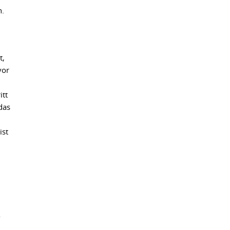
n.
t,
vor
itt
das
ist
-