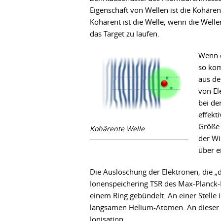
Eigenschaft von Wellen ist die Kohären
Kohärent ist die Welle, wenn die Well
das Target zu laufen.
Wenn d
so kom
aus de
von El
bei de
effekt
Größe 
Kohärente Welle
der Wi
über e
Die Auslöschung der Elektronen, die „d
Ionenspeichering TSR des Max-Planck-I
einem Ring gebündelt. An einer Stelle i
langsamen Helium-Atomen. An dieser St
Ionisation.