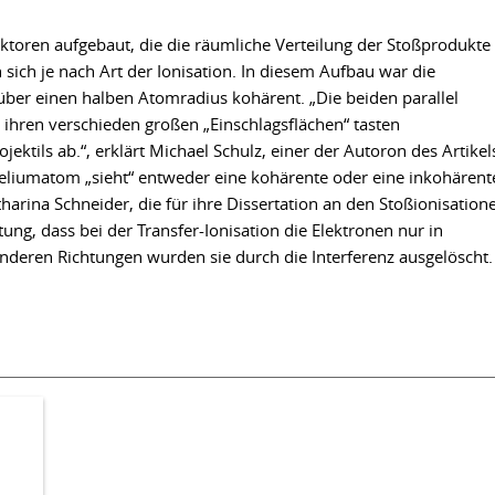
toren aufgebaut, die die räumliche Verteilung der Stoßprodukte
sich je nach Art der Ionisation. In diesem Aufbau war die
 über einen halben Atomradius kohärent. „Die beiden parallel
 ihren verschieden großen „Einschlagsflächen“ tasten
ktils ab.“, erklärt Michael Schulz, einer der Autoron des Artikel
eliumatom „sieht“ entweder eine kohärente oder eine inkohärent
arina Schneider, die für ihre Dissertation an den Stoßionisation
tung, dass bei der Transfer-Ionisation die Elektronen nur in
nderen Richtungen wurden sie durch die Interferenz ausgelöscht.