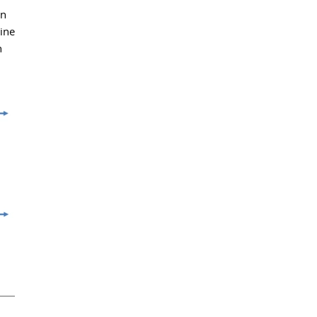
en
ine
n