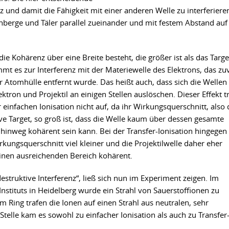
z und damit die Fähigkeit mit einer anderen Welle zu interferiere
enberge und Täler parallel zueinander und mit festem Abstand auf
ie Kohärenz über eine Breite besteht, die größer ist als das Targe
mt es zur Interferenz mit der Materiewelle des Elektrons, das zu
r Atomhülle entfernt wurde. Das heißt auch, dass sich die Wellen
ektron und Projektil an einigen Stellen auslöschen. Dieser Effekt tr
r einfachen Ionisation nicht auf, da ihr Wirkungsquerschnitt, also 
ive Target, so groß ist, dass die Welle kaum über dessen gesamte
hinweg kohärent sein kann. Bei der Transfer-Ionisation hingegen 
rkungsquerschnitt viel kleiner und die Projektilwelle daher eher
inen ausreichenden Bereich kohärent.
estruktive Interferenz“, ließ sich nun im Experiment zeigen. Im
nstituts in Heidelberg wurde ein Strahl von Sauerstoffionen zu
m Ring trafen die Ionen auf einen Strahl aus neutralen, sehr
elle kam es sowohl zu einfacher Ionisation als auch zu Transfer