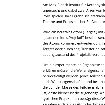
Am Max-Planck-Institut für Kernphysi
untersucht und dabei zwei Arten von Io
Rolle spielen. Ihre Ergebnisse erschien
Theorie und Praxis solcher Stoßexper
Wird ein neutrales Atom („Target“) mit
geladenen Ion („Projektil“) beschossen,
des Atoms kommen, entweder durch ei
Targets oder durch sog. Transferionisat
Ladungszustand des Projektils verände
Um die experimentellen Ergebnisse sol
erklären müssen die Welleneigenschaft
berücksichtigt werden. Jedes Teilchen
auch Welleneigenschaften und besitzt 
die von der Masse des Teilchens abhän
ist, desto kleiner ist die zugehörige W
typischen Projektil-Ion beträgt diese 
Zehntausendstel des Atomdurchmesser