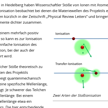
k in Heidelberg haben Wissenschaftler Stöße von Ionen mit Atom
nisation beobachtet bei denen die Materiewellen des Projektils e
en kürzlich in der Zeitschrift „Physical Review Letters“ und bringe
imente dichter zusammen.
 einem mehrfach positiv
 so kann es zur Ionisation
nfache Ionisation des
ion, bei der auch der
rt wird.
cher Stöße theoretisch zu
en des Projektils
 zeigt quantenmechanisch
eine spezifische Wellenlänge,
gt. Je schwerer das Teilchen
ellenlänge. Bei einem
Zwei Arten der Stoßionisation
Wellenlänge etwa ein
s. Die hier entscheidende