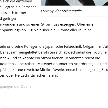
n sich die einzelnen
m. Legten die Forscher
Prototyp der Stromquelle
odass sich immer
d geringem
en wandern und so einen Stromfluss erzeugen. Über eine
ne Spannung von 110 Volt über die Summe aller in Reihe
ein und seine Kollegen die japanische Falttechnik Origami. Entfal
aber zusammengefaltet berührten sich abwechselnd die Tröpfche
onen – und es konnte ein Strom fließen. Momentan reicht die
tdioden zu betreiben. Mit einer optimierten Anordnung aus noc
öpfchen könnten weiche Minikraftwerke entstehen, die genug St
pen oder Herzschrittmacher liefern.
gungen der Quelle