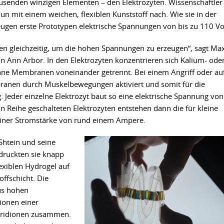
ausenden winzigen Elementen – den Elektrozyten. Wissenschaftler
n mit einem weichen, flexiblen Kunststoff nach. Wie sie in der
zeugen erste Prototypen elektrische Spannungen von bis zu 110 Vo
llen gleichzeitig, um die hohen Spannungen zu erzeugen“, sagt Ma
in Ann Arbor. In den Elektrozyten konzentrieren sich Kalium- ode
nne Membranen voneinander getrennt. Bei einem Angriff oder au
ranen durch Muskelbewegungen aktiviert und somit für die
. Jeder einzelne Elektrozyt baut so eine elektrische Spannung von
in Reihe geschalteten Elektrozyten entstehen dann die für kleine
einer Stromstärke von rund einem Ampere.
Shtein und seine
druckten sie knapp
exiblen Hydrogel auf
offschicht. Die
us hohen
ionen einer
oridionen zusammen.