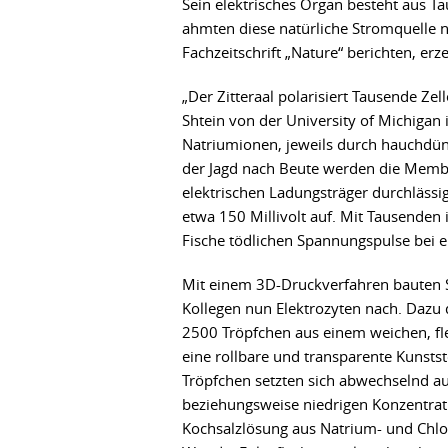
Sein elektrisches Organ besteht aus T
ahmten diese natürliche Stromquelle nu
Fachzeitschrift „Nature“ berichten, er
„Der Zitteraal polarisiert Tausende Ze
Shtein von der University of Michigan 
Natriumionen, jeweils durch hauchdü
der Jagd nach Beute werden die Memb
elektrischen Ladungsträger durchlässig
etwa 150 Millivolt auf. Mit Tausenden 
Fische tödlichen Spannungspulse bei 
Mit einem 3D-Druckverfahren bauten 
Kollegen nun Elektrozyten nach. Dazu 
2500 Tröpfchen aus einem weichen, fl
eine rollbare und transparente Kunstst
Tröpfchen setzten sich abwechselnd a
beziehungsweise niedrigen Konzentrat
Kochsalzlösung aus Natrium- und Chl