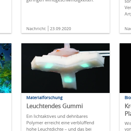
so
Ver
Ar
Nachricht
23.09.2020
Na
Materialforschung
Bio
Leuchtendes Gummi
Kr
Pl
Ein lichtaktives und dehnbares
Polymer erreicht eine verblüffend
Wis
d
hohe Leuchtdichte – und das bei
vo