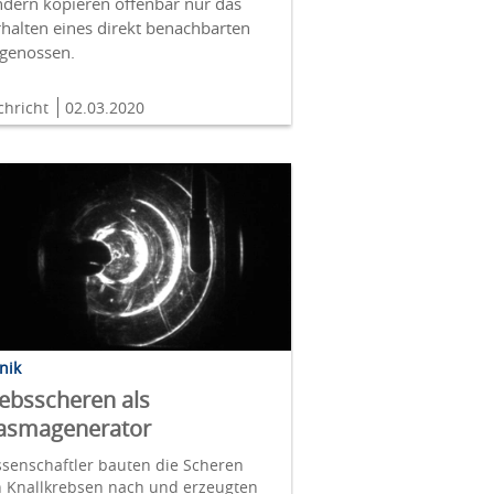
ndern kopieren offenbar nur das
halten eines direkt benachbarten
tgenossen.
chricht
02.03.2020
nik
ebsscheren als
asmagenerator
senschaftler bauten die Scheren
n Knallkrebsen nach und erzeugten