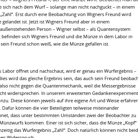
e sich nach dem Wurf – solange man nicht nachguckt – in einem
 „Zahl“. Erst durch eine Beobachtung von Wigners Freund wird
gelandet ist. Jetzt ist Wigners Freund aber in einem
 außenstehenden Person – Wigner selbst – als Quantensystem
t befinden sich Wigners Freund und die Münze in dem Labor in
ein Freund schon weiß, wie die Münze gefallen ist.
s Labor öffnet und nachschaut, wird er genau ein Wurfergebnis –
ies wird das gleiche Ergebnis sein, das auch sein Freund beobach
also nicht gegen die Quantenmechanik, weil die Messergebnisse
icht widersprechen. In unserem erweiterten Gedankenexperiment
nzu. Diese können jeweils auf ihre eigene Art und Weise erfahren
. Dafür können die vier Beteiligten teilweise miteinander
net, dass unter bestimmten Umständen zwei der Beobachter zu
Münzwurfs kommen. Einer ist sich sicher, dass die Münze „Kopf“
hzeitig das Wurfergebnis „Zahl“. Doch natürlich können nicht bei
nen Widerspruch.