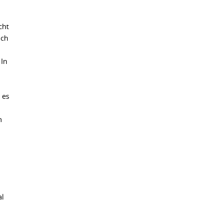
cht
ich
 In
 es
n
al