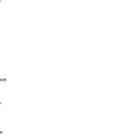
tet
,
de