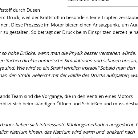
tstoff durch Düsen
hem Druck, weil der Kraftstoff in besonders feine Tropfen zerstäu
nnen. Diese Prozesse im Motor bieten einen Ansatzpunkt, um Aut
zu gestalten. So beträgt der Druck beim Einspritzen derzeit je n
ht so hohe Drücke, wenn man die Physik besser verstehen würde.
n Sachen direkte numerische Simulationen und schauen uns an,
sind: Wie wird so ein Strahl wirklich instabil? Sobald man den
n den Strahl vielleicht mit der Hälfte des Drucks aufspalten, wa
igands Team sind die Vorgänge, die in den Ventilen eines Motors
 erhitzt sich beim ständigen Öffnen und Schließen und muss desha
rbauer haben sich interessante Kühlungsmethoden ausgedacht. 
mlich Natrium hinein, das Natrium wird warm und ,shakert‘ nach