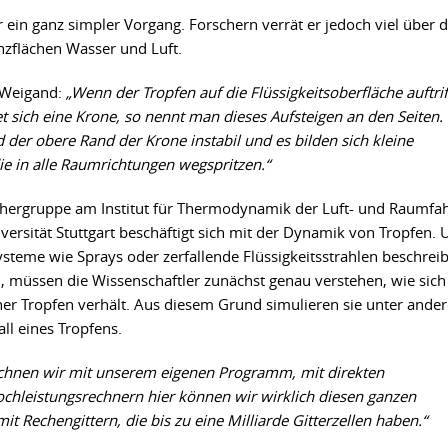
r ein ganz simpler Vorgang. Forschern verrät er jedoch viel über d
zflächen Wasser und Luft.
 Weigand:
„Wenn der Tropfen auf die Flüssigkeitsoberfläche auftrif
t sich eine Krone, so nennt man dieses Aufsteigen an den Seiten.
 der obere Rand der Krone instabil und es bilden sich kleine
ie in alle Raumrichtungen wegspritzen.“
chergruppe am Institut für Thermodynamik der Luft- und Raumfah
versität Stuttgart beschäftigt sich mit der Dynamik von Tropfen.
steme wie Sprays oder zerfallende Flüssigkeitsstrahlen beschrei
, müssen die Wissenschaftler zunächst genau verstehen, wie sich
lner Tropfen verhält. Aus diesem Grund simulieren sie unter ande
ll eines Tropfens.
chnen wir mit unserem eigenen Programm, mit direkten
chleistungsrechnern hier können wir wirklich diesen ganzen
t Rechengittern, die bis zu eine Milliarde Gitterzellen haben.“