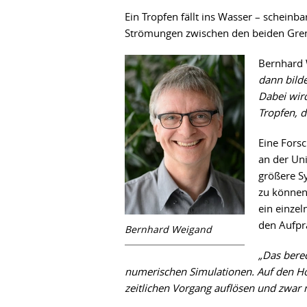
Ein Tropfen fällt ins Wasser – scheinba
Strömungen zwischen den beiden Gren
Bernhard
dann bilde
Dabei wird
Tropfen, d
Eine Fors
an der Uni
größere Sy
zu können
ein einze
den Aufpra
Bernhard Weigand
„Das bere
numerischen Simulationen. Auf den Ho
zeitlichen Vorgang auflösen und zwar mi