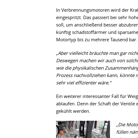
In Verbrennungsmotoren wird der Kraf
eingespritzt. Das passiert bei sehr ho
soll, um anschließend besser abzubre
künftig schadstoffärmer und sparsamer 
Motortyp bis zu mehrere Tausend bar.
„Aber vielleicht bräuchte man gar nic
Deswegen machen wir auch von solche
wie die physikalischen Zusammenhänge 
Prozess nachvollziehen kann, könnte ma
sehr viel effizienter wäre.“
Ein weiterer interessanter Fall für We
ablaufen. Denn der Schaft der Ventile
gekühlt werden.
„Die Moto
füllen nä