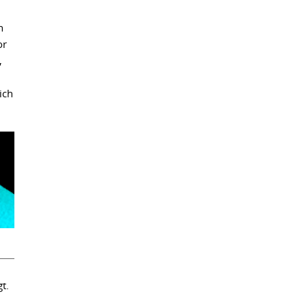
n
or
,
ich
t.