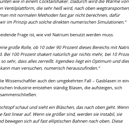
unten wie in einem Cocktailshaker. Dadurch wird die Wärme von
n Ventilplattform, die sehr heiß wird, nach oben wegtransportiert
man mit normalen Methoden fast gar nicht berechnen, dafür
wir im Prinzip auch solche direkten numerischen Simulationen.“
eidende Frage ist, wie viel Natrium benutzt werden muss.
 eine große Rolle, ob 10 oder 90 Prozent dieses Bereichs mit Natr
nd. Bei 100 Prozent shakert natürlich gar nichts mehr, bei 10 Proz
 so sehr, dass alles zerreißt. Irgendwo liegt ein Optimum und die
ann man versuchen, numerisch herauszufinden.“
die Wissenschaftler auch den umgekehrten Fall – Gasblasen in ein
ischen Industrie entstehen ständig Blasen, die aufsteigen, sich
usammenschließen.
chtopf schaut und sieht ein Bläschen, das nach oben geht. Wenn
e fast linear auf. Wenn sie größer sind, werden sie instabil, sie
nd bewegen sich auf fast elliptischen Bahnen nach oben. Diese