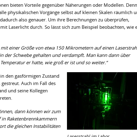
onen bieten Vorteile gegenüber Näherungen oder Modellen. Den
alle physikalischen Vorgänge selbst auf kleinen Skalen räumlich 
ind dadurch also genauer. Um ihre Berechnungen zu überprüfen,
it Laserlicht durch. So lässt sich zum Beispiel beobachten, wie 
n mit einer Größe von etwa 150 Mikrometern auf einen Laserstrah
 in der Schwebe gehalten und verdampft. Man kann dann über
Temperatur er hatte, wie groß er ist und so weiter.“
 in den gasförmigen Zustand
 gestreut. Auch im Fall des
nd und seine Kollegen
reten.
 können, dann können wir zum
off in Raketenbrennkammern
t die gleichen Instabilitäten
Laserstrahl im Labor