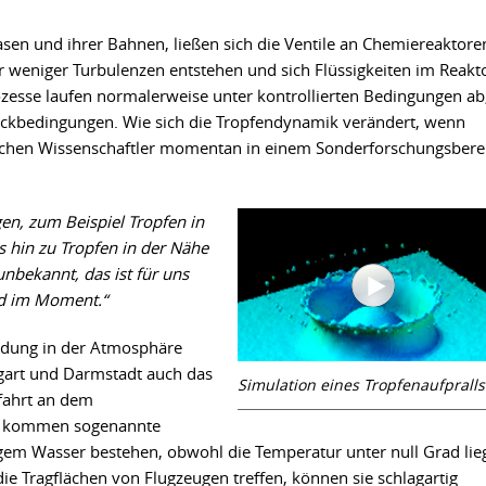
asen und ihrer Bahnen, ließen sich die Ventile an Chemiereaktore
 weniger Turbulenzen entstehen und sich Flüssigkeiten im Reakt
zesse laufen normalerweise unter kontrollierten Bedingungen ab
ckbedingungen. Wie sich die Tropfendynamik verändert, wenn
suchen Wissenschaftler momentan in einem Sonderforschungsbere
en, zum Beispiel Tropfen in
is hin zu Tropfen in der Nähe
 unbekannt, das ist für uns
ld im Moment.“
ildung in der Atmosphäre
ttgart und Darmstadt auch das
Simulation eines Tropfenaufpralls
fahrt an dem
ken kommen sogenannte
igem Wasser bestehen, obwohl die Temperatur unter null Grad lieg
ie Tragflächen von Flugzeugen treffen, können sie schlagartig