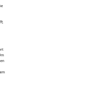
ie
ft,
rt
 Um
ben
rem