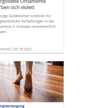
rgoldete Ornamente
rben sich violett
zige Goldteilchen scheinen für
gewöhnliche Verfärbungen in der
hambra in Granada verantwortlich
sein.
chricht
07.10.2022
ergieerzeugung