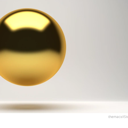
themacx/iSt