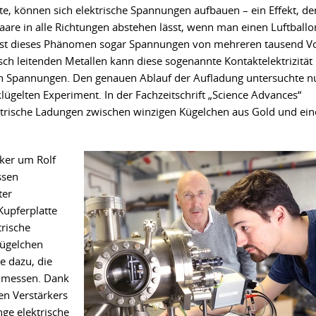
e, können sich elektrische Spannungen aufbauen – ein Effekt, de
Haare in alle Richtungen abstehen lässt, wenn man einen Luftballo
lässt dieses Phänomen sogar Spannungen von mehreren tausend Vo
sch leitenden Metallen kann diese sogenannte Kontaktelektrizität
eren Spannungen. Den genauen Ablauf der Aufladung untersuchte n
ügelten Experiment. In der Fachzeitschrift „Science Advances“
ektrische Ladungen zwischen winzigen Kügelchen aus Gold und ein
iker um Rolf
ssen
ter
Kupferplatte
trische
kügelchen
e dazu, die
 messen. Dank
en Verstärkers
nge elektrische