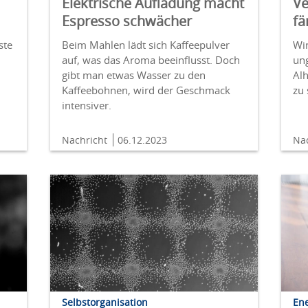
Elektrische Aufladung macht
Ve
Espresso schwächer
fä
ste
Beim Mahlen lädt sich Kaffeepulver
Win
auf, was das Aroma beeinflusst. Doch
un
gibt man etwas Wasser zu den
Al
Kaffeebohnen, wird der Geschmack
zu 
intensiver.
Nachricht
06.12.2023
Na
Selbstorganisation
En