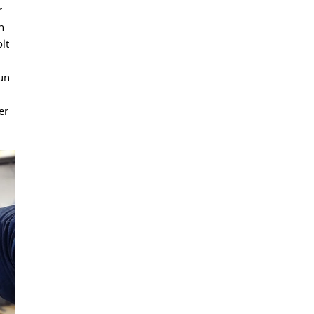
r
n
lt
un
er