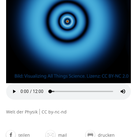
Welt der Physik
CC by-nc-nd
teilen
mail
drucken