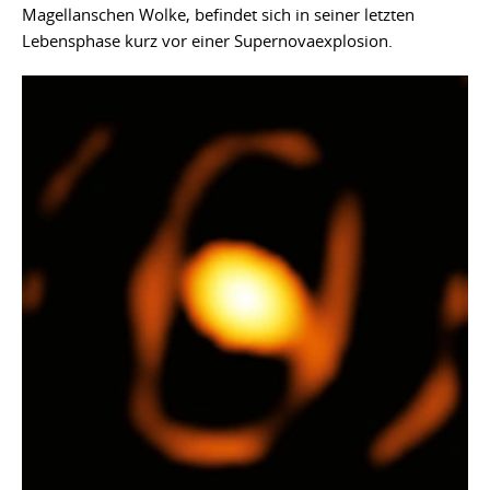
Magellanschen Wolke, befindet sich in seiner letzten
Lebensphase kurz vor einer Supernovaexplosion.