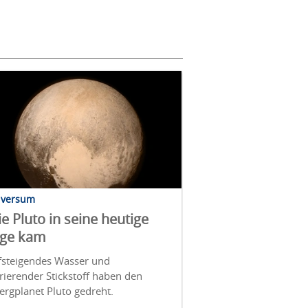
iversum
e Pluto in seine heutige
age kam
fsteigendes Wasser und
rierender Stickstoff haben den
rgplanet Pluto gedreht.