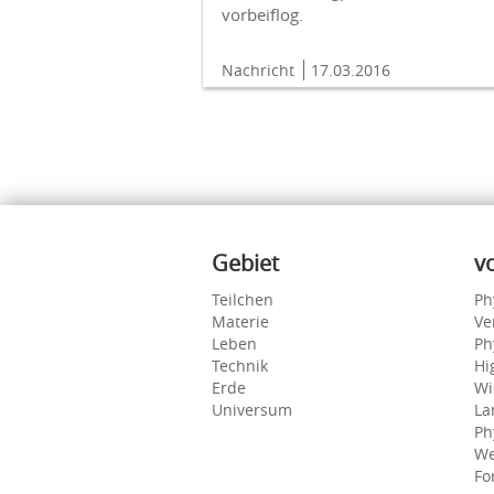
vorbeiflog.
Nachricht
17.03.2016
Inhalte
Gebiet
v
Teilchen
Ph
Materie
Ve
Leben
Ph
Technik
Hi
Erde
Wi
Universum
La
Ph
We
Fo