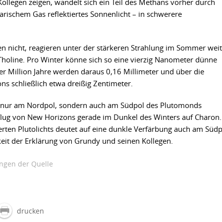
llegen zeigen, wandelt sich ein Teil des Methans vorher durch
tarischem Gas reflektiertes Sonnenlicht – in schwerere
 nicht, reagieren unter der stärkeren Strahlung im Sommer weit
 Tholine. Pro Winter könne sich so eine vierzig Nanometer dünne
er Million Jahre werden daraus 0,16 Millimeter und über die
s schließlich etwa dreißig Zentimeter.
ht nur am Nordpol, sondern auch am Südpol des Plutomonds
iflug von New Horizons gerade im Dunkel des Winters auf Charon.
erten Plutolichts deutet auf eine dunkle Verfärbung auch am Südp
igkeit der Erklärung von Grundy und seinen Kollegen.
gen der Quelle
drucken