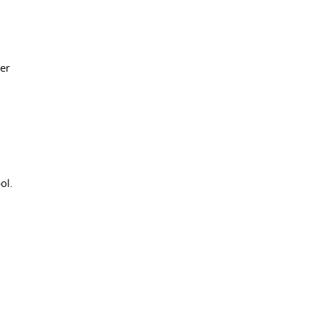
er
ol.