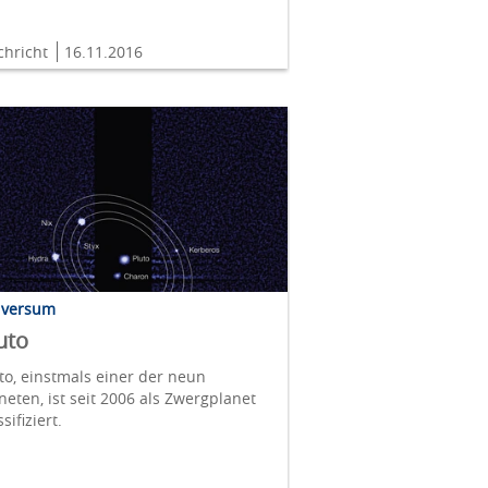
chricht
16.11.2016
iversum
uto
to, einstmals einer der neun
neten, ist seit 2006 als Zwergplanet
ssifiziert.