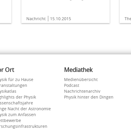
Nachricht
15.10.2015
Th
or Ort
Mediathek
ysik für zu Hause
Medienübersicht
ranstaltungen
Podcast
ysikatlas
Nachrichtenarchiv
ghlights der Physik
Physik hinter den Dingen
ssenschaftsjahre
nge Nacht der Astronomie
ysik zum Anfassen
ttbewerbe
rschungsinfrastrukturen