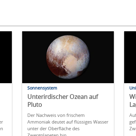
Sonnensystem
Un
Unterirdischer Ozean auf
Wi
Pluto
L
Der Nachweis von frischem
Au
er
Ammoniak deutet auf flüssiges Wasser
gef
en
unter der Oberfläche des
Zwe
Zwergplaneten hin.