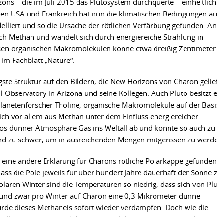
 – die im Juli 2015 das Plutosystem durchquerte – einheitlich
 den USA und Frankreich hat nun die klimatischen Bedingungen au
lliert und so die Ursache der rötlichen Verfärbung gefunden: An
h Methan und wandelt sich durch energiereiche Strahlung in
iesen organischen Makromolekülen könne etwa dreißig Zentimeter
 im Fachblatt „Nature“.
ligste Struktur auf den Bildern, die New Horizons von Charon gelie
 Observatory in Arizona und seine Kollegen. Auch Pluto besitzt e
 Planetenforscher Tholine, organische Makromoleküle auf der Basi
sich vor allem aus Methan unter dem Einfluss energiereicher
tos dünner Atmosphäre Gas ins Weltall ab und könnte so auch zu
ind zu schwer, um in ausreichenden Mengen mitgerissen zu werd
 eine andere Erklärung für Charons rötliche Polarkappe gefunden
ss die Pole jeweils für über hundert Jahre dauerhaft der Sonne z
olaren Winter sind die Temperaturen so niedrig, dass sich von Pl
nd zwar pro Winter auf Charon eine 0,3 Mikrometer dünne
rde dieses Methaneis sofort wieder verdampfen. Doch wie die