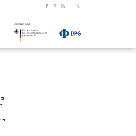
hen
t
der
n