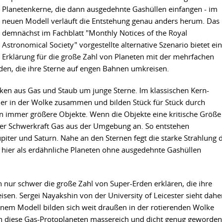
Planetenkerne, die dann ausgedehnte Gashüllen einfangen - im
neuen Modell verläuft die Entstehung genau anders herum. Das
demnächst im Fachblatt "Monthly Notices of the Royal
Astronomical Society" vorgestellte alternative Szenario bietet ei
Erklärung für die große Zahl von Planeten mit der mehrfachen
den, die ihre Sterne auf engen Bahnen umkreisen.
ken aus Gas und Staub um junge Sterne. Im klassischen Kern-
er in der Wolke zusammen und bilden Stück für Stück durch
mmer größere Objekte. Wenn die Objekte eine kritische Größe
hrer Schwerkraft Gas aus der Umgebung an. So entstehen
piter und Saturn. Nahe an den Sternen fegt die starke Strahlung 
e hier als erdähnliche Planeten ohne ausgedehnte Gashüllen
nur schwer die große Zahl von Super-Erden erklären, die ihre
sen. Sergei Nayakshin von der University of Leicester sieht dahe
inem Modell bilden sich weit draußen in der rotierenden Wolke
n diese Gas-Protoplaneten massereich und dicht genug geworden