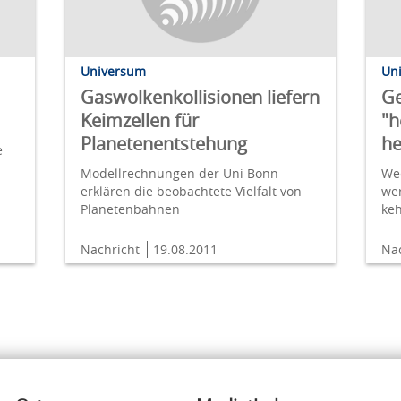
Universum
Un
Gaswolkenkollisionen liefern
G
Keimzellen für
"h
Planetenentstehung
he
e
Modellrechnungen der Uni Bonn
We
erklären die beobachtete Vielfalt von
we
Planetenbahnen
keh
Nachricht
19.08.2011
Na