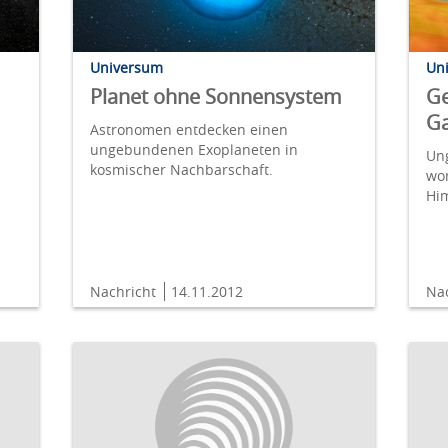
Universum
Un
Planet ohne Sonnensystem
Ge
Ga
Astronomen entdecken einen
ungebundenen Exoplaneten in
Ung
kosmischer Nachbarschaft.
wo
Hi
Nachricht
14.11.2012
Na