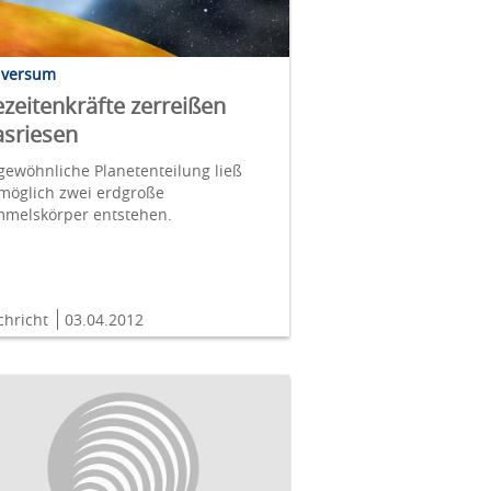
iversum
zeitenkräfte zerreißen
sriesen
ewöhnliche Planetenteilung ließ
möglich zwei erdgroße
mmelskörper entstehen.
chricht
03.04.2012