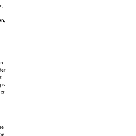
r,
n
en,
-
en
der
t
aps
her
ie
be