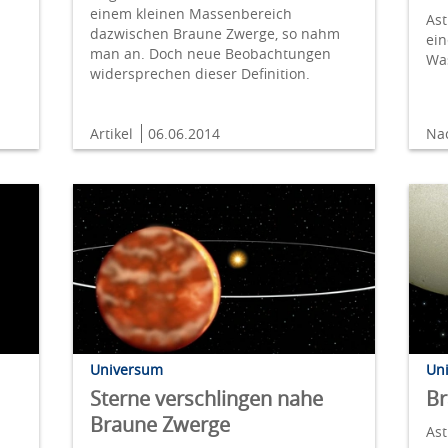
einem kleinen Massenbereich
As
dazwischen Braune Zwerge, so nahm
ei
man an. Doch neue Beobachtungen
Was
widersprechen dieser Definition.
Artikel
06.06.2014
Na
Universum
Un
Sterne verschlingen nahe
Br
Braune Zwerge
Ast