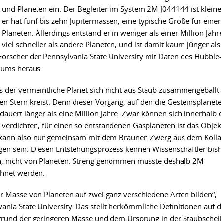
und Planeten ein. Der Begleiter im System 2M J044144 ist kleine
er hat fünf bis zehn Jupitermassen, eine typische Größe für eine
Planeten. Allerdings entstand er in weniger als einer Million Jahr
viel schneller als andere Planeten, und ist damit kaum jünger als
Forscher der Pennsylvania State University mit Daten des Hubble
iums heraus.
 der vermeintliche Planet sich nicht aus Staub zusammengeballt
en Stern kreist. Denn dieser Vorgang, auf den die Gesteinsplanet
uert länger als eine Million Jahre. Zwar können sich innerhalb 
 verdichten, für einen so entstandenen Gasplaneten ist das Objek
 kann also nur gemeinsam mit dem Braunen Zwerg aus dem Koll
en sein. Diesen Entstehungsprozess kennen Wissenschaftler bis
, nicht von Planeten. Streng genommen müsste deshalb 2M
chnet werden.
er Masse von Planeten auf zwei ganz verschiedene Arten bilden“,
nia State University. Das stellt herkömmliche Definitionen auf d
ufgrund der geringeren Masse und dem Ursprung in der Staubschei