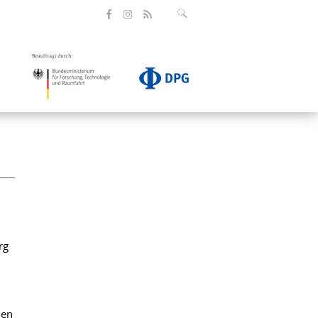
rg
nen