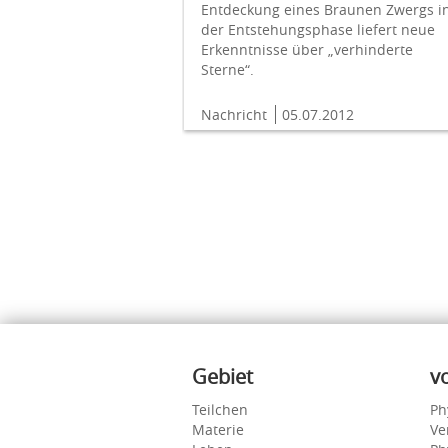
Entdeckung eines Braunen Zwergs i
der Entstehungsphase liefert neue
Erkenntnisse über „verhinderte
Sterne“.
Nachricht
05.07.2012
Inhalte
Gebiet
v
Teilchen
Ph
Materie
Ve