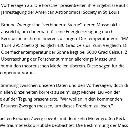
Vorhersagen ab. Die Forscher präsentierten ihre Ergebnisse auf 
Jahrestagung der American Astronomical Society in St. Louis.
Braune Zwerge sind "verhinderte Sterne", deren Masse nicht
ausreicht, um dauerhaft für eine Energieerzeugung durch
Kernfusion in ihrem Inneren zu sorgen. Die Temperatur von 2M
1534-2952 beträgt lediglich 430 Grad Celsius. Zum Vergleich: Di
Oberflächentemperatur der Sonne liegt bei 6000 Grad Celsius. Z
Überraschung der Forscher stimmen allerdings Masse und
 mit den theoretischen Modellen überein. Diese sagen für die
emperatur voraus.
nstimmung zwischen unseren Daten und den Vorhersagen, doch d
 allen Einzelheiten korrekt zu sein", sagt Michael Liu von der
sse auf der Tagung präsentierte. "Wir wollen in den kommenden
n Braunen Zwergen messen, um dieses Problem zu lösen."
ppelten Braunen Zwerg sowohl mit dem zehn Meter großen Keck-
m Weltraumteleskop Hubble beobachtet. Die Bestimmung der Mas