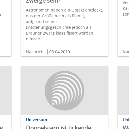
Zwerge sein?
Ver
Käl
Astronomen haben ein Objekt entdeckt,
zeh
m
das der Größe nach als Planet,
aufgrund seiner
Entstehungsgeschichte jedoch als
Brauner Zwerg klassifiziert werden
müsste.
Nachricht
08.04.2010
Na
Universum
Un
ng
Doppelstern ist tickende
We