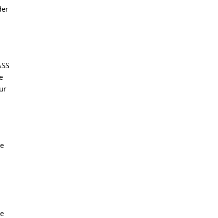
der
ASS
e
ur
ie
se