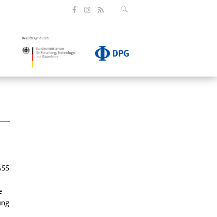
ASS
e
ung