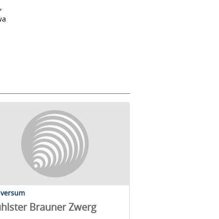
,
wa
iversum
hlster Brauner Zwerg