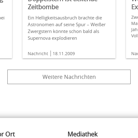
Zeitbombe
Ex
Zwe
bei
Ein Helligkeitsausbruch brachte die
Mas
Astronomen auf seine Spur – Weißer
Jah
Zwergstern könnte schon bald als
Vo
Supernova explodieren
Nachricht
18.11.2009
Na
Weitere Nachrichten
or Ort
Mediathek