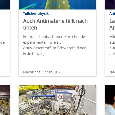
Teilchenphysik
Ant
Auch Antimaterie fällt nach
La
unten
An
Erstmals beobachteten Forschende
Mi
nde
experimentell, wie sich
eta
Antiwasserstoff im Schwerefeld der
nu
Erde bewegt.
ab
Nachricht
27.09.2023
Na