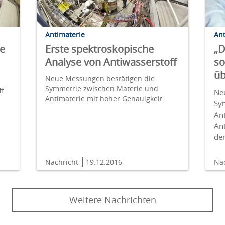
Antimaterie
Ant
ie
Erste spektroskopische
„D
Analyse von Antiwasserstoff
so
üb
Neue Messungen bestätigen die
Symmetrie zwischen Materie und
ff
Ne
Antimaterie mit hoher Genauigkeit.
Sy
Ant
An
de
Nachricht
19.12.2016
Na
Weitere Nachrichten