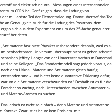
stoff sind elektrisch neutral. Messungen eines internationalen
zentrum CERN bei Genf zeigen, dass die Ladung von
s der milliardste Teil der Elementarladung. Damit übertraf das T
he an Genauigkeit. Auch für die Ladung des Positrons, dem
, ergab sich aus dem Experiment ein um das 25-fache genauerer
ature“ berichten.
„Antimaterie fasziniert Physiker insbesondere deshalb, weil es si
im beobachtbaren Universum überhaupt nicht zu geben scheint“
schreiben Jeffrey Hangst von der Universität Aarhus in Dänemar
und seine Kollegen. „Das Standardmodell sagt jedoch voraus, da
nach dem Urknall Materie und Antimaterie gleich häufig
entstanden sind – und bietet keine quantitative Erklärung dafür,
warum die Antimaterie verschwunden ist.“ Deshalb ist es für die
Forscher so wichtig, nach Unterschieden zwischen Antimaterie-
und Materie-Atomen zu suchen.
Das jedoch ist nicht so einfach – denn Materie und Antimaterie
em Kontakt. Zwar ist es heute kein Problem, mit