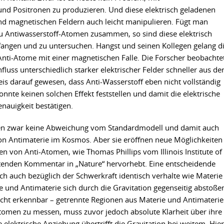
nd Positronen zu produzieren. Und diese elektrisch geladenen
 und magnetischen Feldern auch leicht manipulieren. Fügt man
u Antiwasserstoff-Atomen zusammen, so sind diese elektrisch
fangen und zu untersuchen. Hangst und seinen Kollegen gelang d
 Anti-Atome mit einer magnetischen Falle. Die Forscher beobachte
luss unterschiedlich starker elektrischer Felder schneller aus de
s darauf gewesen, dass Anti-Wasserstoff eben nicht vollständig
onnte keinen solchen Effekt feststellen und damit die elektrische
enauigkeit bestätigen.
gen zwar keine Abweichung vom Standardmodell und damit auch
on Antimaterie im Kosmos. Aber sie eröffnen neue Möglichkeiten 
n von Anti-Atomen, wie Thomas Phillips vom Illinois Institute of
itenden Kommentar in „Nature“ hervorhebt. Eine entscheidende
sich auch bezüglich der Schwerkraft identisch verhalte wie Materie
e und Antimaterie sich durch die Gravitation gegenseitig abstoße
cht erkennbar – getrennte Regionen aus Materie und Antimaterie
tomen zu messen, muss zuvor jedoch absolute Klarheit über ihre
 elektrische Anziehung übertrifft die Gravitation bei weitem. Hier