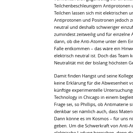
Teilchenbeschleunigern Antiprotonen u
Teilchen lassen sich mit elektrischen
Antiprotonen und Positronen jedoch z
neutral und deshalb schwieriger einzu
zumindest zeitweilig und für einzelne
dann, ob die Anti-Atome unter dem Einf
Falle entkommen – das wäre ein Hinwei
elektrisch neutral ist. Doch das Team k
Neutralität mit der bislang höchsten G
Damit finden Hangst und seine Kolle
keine Erklärung für die Abwesenheit v
künftige experimentelle Untersuchunge
Technology in Chicago in einem begle
Frage sei, so Phillips, ob Antimaterie 
denkbar sei nämlich auch, dass Materi
Dann könne es im Kosmos – für uns ni
geben. Um die Schwerkraft von Anti-A
elektrische Ladung herrschen, denn die