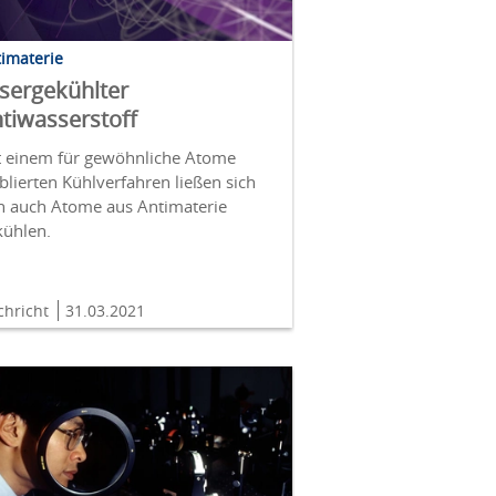
imaterie
sergekühlter
tiwasserstoff
t einem für gewöhnliche Atome
blierten Kühlverfahren ließen sich
n auch Atome aus Antimaterie
kühlen.
chricht
31.03.2021