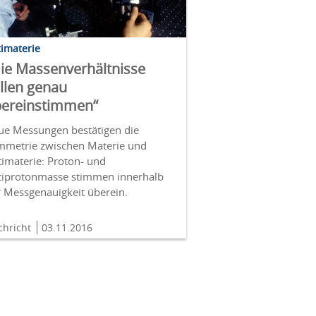
imaterie
ie Massenverhältnisse
llen genau
ereinstimmen“
ue Messungen bestätigen die
mmetrie zwischen Materie und
imaterie: Proton- und
tiprotonmasse stimmen innerhalb
r Messgenauigkeit überein.
chricht
03.11.2016