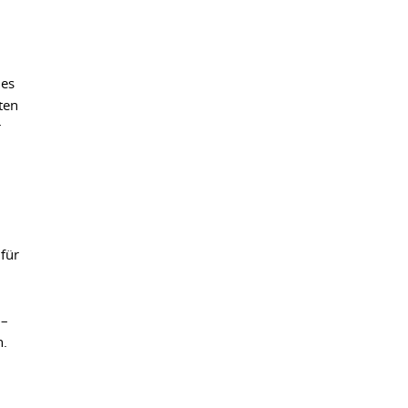
ies
ten
r
für
 –
n.