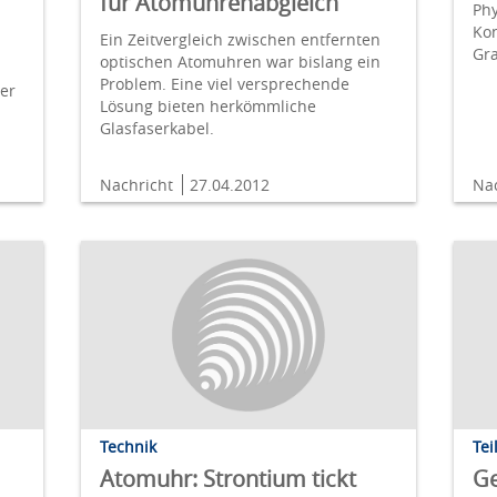
für Atomuhrenabgleich
Phy
Kon
Ein Zeitvergleich zwischen entfernten
Gra
optischen Atomuhren war bislang ein
Problem. Eine viel versprechende
ter
Lösung bieten herkömmliche
Glasfaserkabel.
Nachricht
27.04.2012
Na
Technik
Tei
Atomuhr: Strontium tickt
Ge