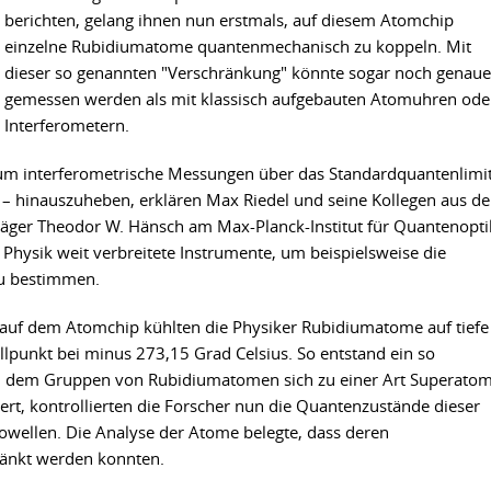
berichten, gelang ihnen nun erstmals, auf diesem Atomchip
einzelne Rubidiumatome quantenmechanisch zu koppeln. Mit
dieser so genannten "Verschränkung" könnte sogar noch genaue
gemessen werden als mit klassisch aufgebauten Atomuhren ode
Interferometern.
um interferometrische Messungen über das Standardquantenlimit
– hinauszuheben, erklären Max Riedel und seine Kollegen aus de
räger Theodor W. Hänsch am Max-Planck-Institut für Quantenopti
r Physik weit verbreitete Instrumente, um beispielsweise die
zu bestimmen.
auf dem Atomchip kühlten die Physiker Rubidiumatome auf tiefe
punkt bei minus 273,15 Grad Celsius. So entstand ein so
in dem Gruppen von Rubidiumatomen sich zu einer Art Superato
ert, kontrollierten die Forscher nun die Quantenzustände dieser
wellen. Die Analyse der Atome belegte, dass deren
änkt werden konnten.