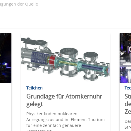
gungen der Quelle
Teilchen
Te
Grundlage für Atomkernuhr
St
gelegt
de
Ze
Physiker finden nuklearen
Anregungszustand im Element Thorium
Da
für eine zehnfach genauere
St