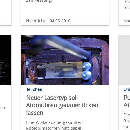
Zeitmessung.
inn
höc
Nachricht
04.05.2016
Na
Un
Teilchen
Pu
Neuer Lasertyp soll
A
Atomuhren genauer ticken
mer
lassen
Die
Rot
Eine Wolke aus tiefgekühlten
zu
Rubidiumatomen hilft dabei,