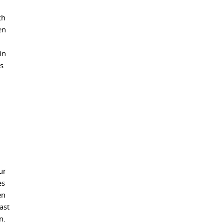
ch
en
in
s
ür
es
en
ast
n.