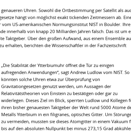
 genaueren Uhren. Sowohl die Ortbestimmung per Satellit als au
esetze hängt von möglichst exakt tickenden Zeitmessern ab. Ein
 vom US-amerikanischen Normungsinstitut NIST in Boulder. Ihre
e innerhalb von knapp 20 Milliarden Jahren falsch. Das ist um e
kelte Taktgeber. Über den großen Aufwand, aus einem Ensemble au
u erhalten, berichten die Wissenschaftler in der Fachzeitschrift
„Die Stabilität der Ytterbiumuhr öffnet die Tür zu einigen
aufregenden Anwendungen“, sagt Andrew Ludlow vom NIST. So
könnten solche Uhren etwa zur Überprüfung von
Gravitationgesetzen genutzt werden, um Aussagen der
Relativitätstheorien von Einstein zu bestätigen oder gar zu
widerlegen. Dieses Ziel im Blick, sperrten Ludlow und Kollegen f
ihren bisher genauesten Taktgeber der Welt rund 5000 Atome d
Metalls Ytterbium in ein filigranes, optisches Gitter. Um Störung
zu vermeiden, mussten sie dieses Atomgitter in einem Vakuum f
bis auf den absoluten Nullpunkt bei minus 273,15 Grad abkühle