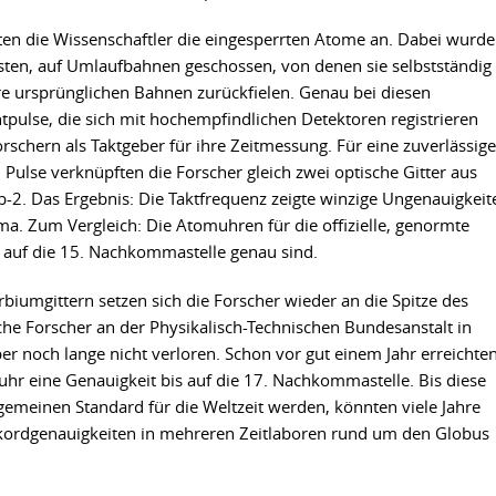
ten die Wissenschaftler die eingesperrten Atome an. Dabei wurd
sten, auf Umlaufbahnen geschossen, von denen sie selbstständig
hre ursprünglichen Bahnen zurückfielen. Genau bei diesen
pulse, die sich mit hochempfindlichen Detektoren registrieren
orschern als Taktgeber für ihre Zeitmessung. Für eine zuverlässige
Pulse verknüpften die Forscher gleich zwei optische Gitter aus
-2. Das Ergebnis: Die Taktfrequenz zeigte winzige Ungenauigkeit
ma. Zum Vergleich: Die Atomuhren für die offizielle, genormte
s auf die 15. Nachkommastelle genau sind.
biumgittern setzen sich die Forscher wieder an die Spitze des
che Forscher an der Physikalisch-Technischen Bundesanstalt in
 noch lange nicht verloren. Schon vor gut einem Jahr erreichte
uhr eine Genauigkeit bis auf die 17. Nachkommastelle. Bis diese
emeinen Standard für die Weltzeit werden, könnten viele Jahre
kordgenauigkeiten in mehreren Zeitlaboren rund um den Globus