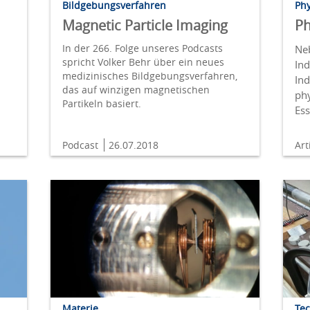
Bildgebungsverfahren
Phy
Magnetic Particle Imaging
Ph
In der 266. Folge unseres Podcasts
Ne
spricht Volker Behr über ein neues
In
medizinisches Bildgebungsverfahren,
In
das auf winzigen magnetischen
phy
Partikeln basiert.
Es
Podcast
26.07.2018
Art
Materie
Te