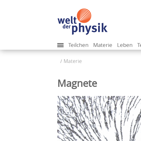
Teilchen
Materie
Leben
T
Materie
Magnete