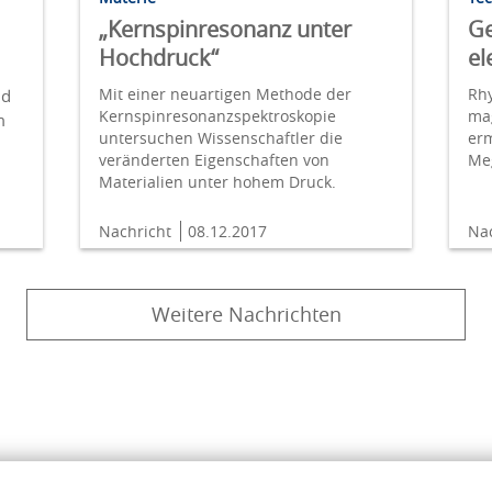
„Kernspinresonanz unter
Ge
Hochdruck“
el
Mit einer neuartigen Methode der
Rh
ld
Kernspinresonanzspektroskopie
mag
m
untersuchen Wissenschaftler die
er
veränderten Eigenschaften von
Me
Materialien unter hohem Druck.
Nachricht
08.12.2017
Na
Weitere Nachrichten