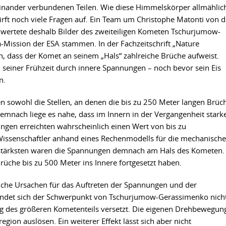
inander verbundenen Teilen. Wie diese Himmelskörper allmählic
rft noch viele Fragen auf. Ein Team um Christophe Matonti von d
ch wertete deshalb Bilder des zweiteiligen Kometen Tschurjumow-
-Mission der ESA stammen. In der Fachzeitschrift „Nature
n, dass der Komet an seinem „Hals“ zahlreiche Brüche aufweist.
 seiner Frühzeit durch innere Spannungen – noch bevor sein Eis
n.
en sowohl die Stellen, an denen die bis zu 250 Meter langen Brüc
Demnach liege es nahe, dass im Innern in der Vergangenheit stark
ngen erreichten wahrscheinlich einen Wert von bis zu
 Wissenschaftler anhand eines Rechenmodells für die mechanisch
 stärksten waren die Spannungen demnach am Hals des Kometen.
rüche bis zu 500 Meter ins Innere fortgesetzt haben.
che Ursachen für das Auftreten der Spannungen und der
indet sich der Schwerpunkt von Tschurjumow-Gerassimenko nicht
ung des größeren Kometenteils versetzt. Die eigenen Drehbewegun
ion auslösen. Ein weiterer Effekt lässt sich aber nicht