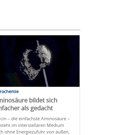
trochemie
inosäure bildet sich
nfacher als gedacht
cin – die einfachste Aminosäure –
steht im interstellaren Medium
ch ohne Energiezufuhr von außen,