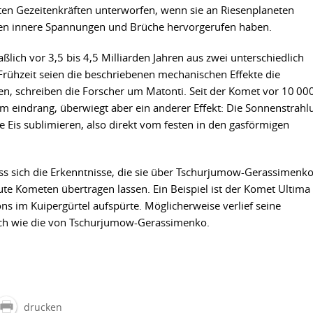
en Gezeitenkräften unterworfen, wenn sie an Riesenplaneten
nten innere Spannungen und Brüche hervorgerufen haben.
ch vor 3,5 bis 4,5 Milliarden Jahren aus zwei unterschiedlich
Frühzeit seien die beschriebenen mechanischen Effekte die
n, schreiben die Forscher um Matonti. Seit der Komet vor 10 00
m eindrang, überwiegt aber ein anderer Effekt: Die Sonnenstrahl
e Eis sublimieren, also direkt vom festen in den gasförmigen
ss sich die Erkenntnisse, die sie über Tschurjumow-Gerassimenk
e Kometen übertragen lassen. Ein Beispiel ist der Komet Ultima
 im Kuipergürtel aufspürte. Möglicherweise verlief seine
ich wie die von Tschurjumow-Gerassimenko.
drucken