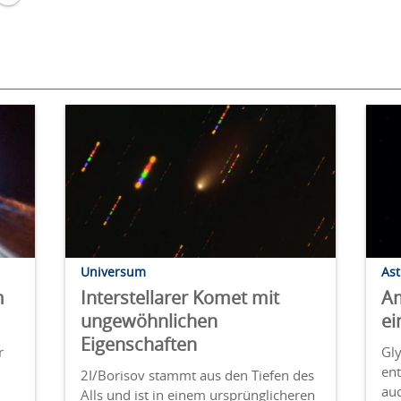
Universum
As
m
Interstellarer Komet mit
Am
ungewöhnlichen
ei
Eigenschaften
r
Gly
ent
2I/Borisov stammt aus den Tiefen des
au
Alls und ist in einem ursprünglicheren