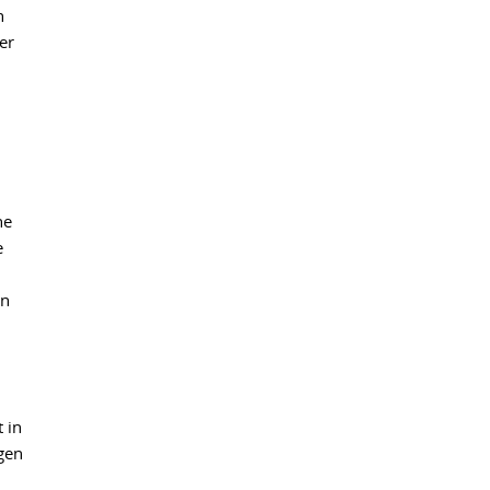
h
er
he
e
en
 in
gen