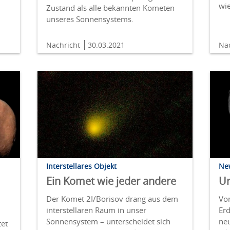
wi
Zustand als alle bekannten Kometen
unseres Sonnensystems.
Nachricht
30.03.2021
Na
Interstellares Objekt
Ne
Ein Komet wie jeder andere
Ur
Der Komet 2I/Borisov drang aus dem
Vo
interstellaren Raum in unser
Erd
Sonnensystem – unterscheidet sich
neu
tet