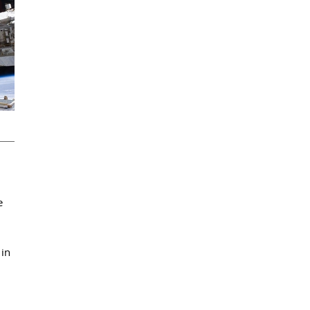
e
 in