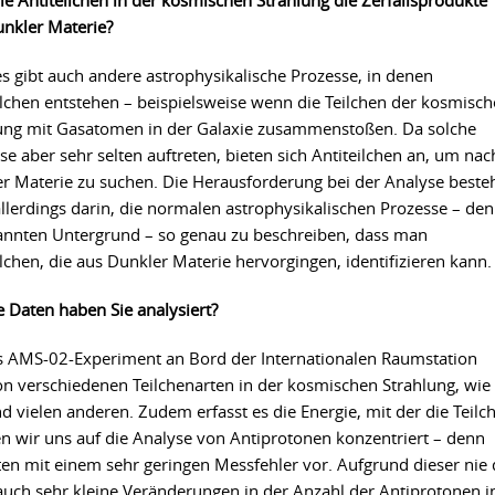
lle Antiteilchen in der kosmischen Strahlung die Zerfallsprodukte
nkler Materie?
es gibt auch andere astrophysikalische Prozesse, in denen
ilchen entstehen – beispielsweise wenn die Teilchen der kosmisc
ung mit Gasatomen in der Galaxie zusammenstoßen. Da solche
se aber sehr selten auftreten, bieten sich Antiteilchen an, um nac
r Materie zu suchen. Die Herausforderung bei der Analyse beste
llerdings darin, die normalen astrophysikalischen Prozesse – den
nnten Untergrund – so genau zu beschreiben, dass man
ilchen, die aus Dunkler Materie hervorgingen, identifizieren kann.
 Daten haben Sie analysiert?
as AMS-02-Experiment an Bord der Internationalen Raumstation
n verschiedenen Teilchenarten in der kosmischen Strahlung, wie
 vielen anderen. Zudem erfasst es die Energie, mit der die Teilc
ben wir uns auf die Analyse von Antiprotonen konzentriert – denn
ten mit einem sehr geringen Messfehler vor. Aufgrund dieser nie 
uch sehr kleine Veränderungen in der Anzahl der Antiprotonen i