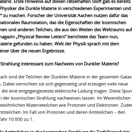
rie. Erste Hinweise auf diesen rätselhaften Stoff gab es bereits 
 Physiker die Dunkle Materie in verschiedenen Experimenten und
“ zu machen. Forscher der Universität Aachen nutzen dafür das
ationalen Raumstation, das die Eigenschaften der kosmischen
onen und anderen Teilchen, die aus den Weiten des Weltraums auf
magazin „Physical Review Letters“ berichtete das Team nun,
terie gefunden zu haben. Welt der Physik sprach mit dem
rämer über die neuen Ergebnisse.
 Strahlung interessant zum Nachweis von Dunkler Materie?
ach sind die Teilchen der Dunklen Materie in der gesamten Galax
. Dabei vernichten sie sich gegenseitig und erzeugen viele neue
, die eine entgegengesetzte elektrische Ladung tragen. Diese Spu
 in der kosmischen Strahlung nachweisen lassen. Im Wesentlichen
gewöhnlichen Materieteilchen wie Protonen und Elektronen. Zud
Antiteilchen. Im Fall von Protonen und deren Antiteilchen – den
fähr 10 000 zu 1.