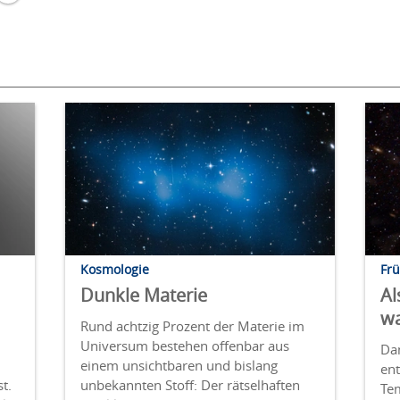
Kosmologie
Fr
Dunkle Materie
Al
w
Rund achtzig Prozent der Materie im
Universum bestehen offenbar aus
Dan
einem unsichtbaren und bislang
ent
t.
unbekannten Stoff: Der rätselhaften
Te