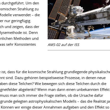
en durchgeführt. Um den
osmischen Strahlung zu
Modelle verwendet – die
r nur geringfügig.
ch und zeigen, dass der
alysemethode ist. Denn
hnlichen Methoden und
was sehr Konsistentes
AMS-02 auf der ISS
ist, dass für die kosmische Strahlung grundlegende physikalisch
nt sind. Dazu gehören beispielsweise Prozesse, in denen neue
aben diese Teilchen? Wie bewegen sich diese Teilchen durch die
gnetfelder abgelenkt? Wenn man dann einen unbekannten Effekt
muss man sich immer die Frage stellen, ob die Ursache dafür
runde gelegten astrophysikalischen Modells – das die Realität ja
. Können wir einige dieser Annahmen aufgeben und den Effekt so