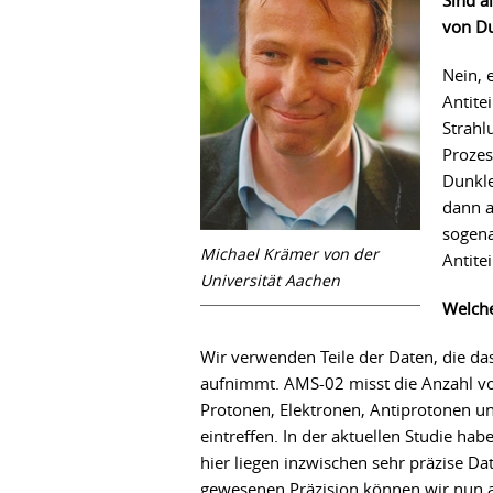
Sind a
von Du
Nein, 
Antite
Strahl
Prozes
Dunkle
dann a
sogena
Michael Krämer von der
Antite
Universität Aachen
Welche
Wir verwenden Teile der Daten, die d
aufnimmt. AMS-02 misst die Anzahl vo
Protonen, Elektronen, Antiprotonen und
eintreffen. In der aktuellen Studie ha
hier liegen inzwischen sehr präzise Da
gewesenen Präzision können wir nun a