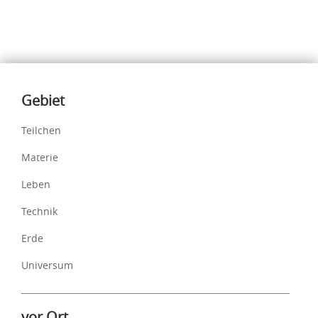
Inhalte
Gebiet
Teilchen
Materie
Leben
Technik
Erde
Universum
vor Ort