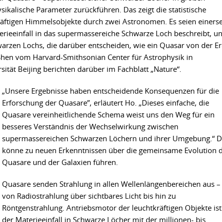
sikalische Parameter zurückführen. Das zeigt die statistische
äftigen Himmelsobjekte durch zwei Astronomen. Es seien einerse
erieeinfall in das supermassereiche Schwarze Loch beschreibt, u
warzen Lochs, die darüber entscheiden, wie ein Quasar von der E
 Shen vom Harvard-Smithsonian Center für Astrophysik in
ität Beijing berichten darüber im Fachblatt „Nature“.
„Unsere Ergebnisse haben entscheidende Konsequenzen für die
Erforschung der Quasare”, erläutert Ho. „Dieses einfache, die
Quasare vereinheitlichende Schema weist uns den Weg für ein
besseres Verständnis der Wechselwirkung zwischen
supermassereichen Schwarzen Löchern und ihrer Umgebung.“ D
könne zu neuen Erkenntnissen über die gemeinsame Evolution 
Quasare und der Galaxien führen.
Quasare senden Strahlung in allen Wellenlängenbereichen aus –
von Radiostrahlung über sichtbares Licht bis hin zu
Röntgenstrahlung. Antriebsmotor der leuchtkräftigen Objekte ist
der Materieeinfall in Schwarze Löcher mit der millionen- bis