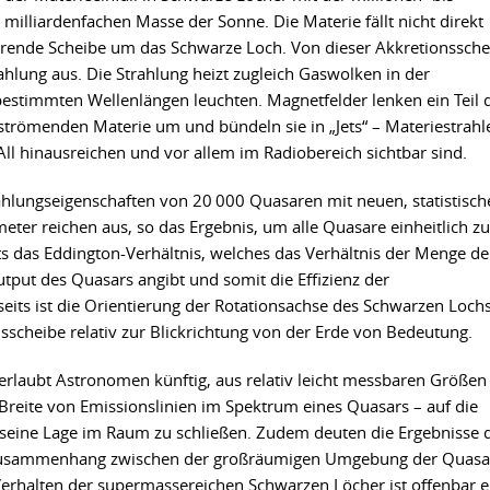
milliardenfachen Masse der Sonne. Die Materie fällt nicht direkt
tierende Scheibe um das Schwarze Loch. Von dieser Akkretionssche
ahlung aus. Die Strahlung heizt zugleich Gaswolken in der
bestimmten Wellenlängen leuchten. Magnetfelder lenken ein Teil 
strömenden Materie um und bündeln sie in „Jets“ – Materiestrahl
ll hinausreichen und vor allem im Radiobereich sichtbar sind.
hlungseigenschaften von 20 000 Quasaren mit neuen, statistisch
eter reichen aus, so das Ergebnis, um alle Quasare einheitlich zu
ts das Eddington-Verhältnis, welches das Verhältnis der Menge de
tput des Quasars angibt und somit die Effizienz der
eits ist die Orientierung der Rotationsachse des Schwarzen Loch
sscheibe relativ zur Blickrichtung von der Erde von Bedeutung.
rlaubt Astronomen künftig, aus relativ leicht messbaren Größen
 Breite von Emissionslinien im Spektrum eines Quasars – auf die
 seine Lage im Raum zu schließen. Zudem deuten die Ergebnisse 
n Zusammenhang zwischen der großräumigen Umgebung der Quasa
Verhalten der supermassereichen Schwarzen Löcher ist offenbar 