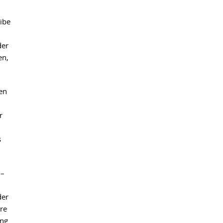
ibe
der
en,
en
r
s
 –
der
re
eng