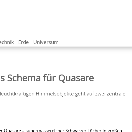
echnik
Erde
Universum
es Schema für Quasare
leuchtkräftigen Himmelsobjekte geht auf zwei zentrale
der Quasare – supermassereicher Schwarzer Löcher in großen