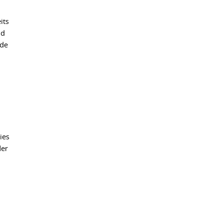
its
nd
rde
ies
der