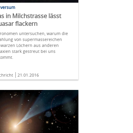
iversum
s in Milchstrasse lässt
asar flackern
tronomen untersuchen, warum die
rahlung von supermassereichen
hwarzen Löchern aus anderen
axien stark gestreut bei uns
kommt.
chricht
21.01.2016