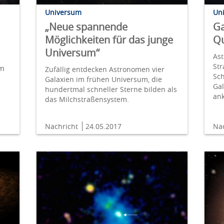
Universum
Un
„Neue spannende
Ga
Möglichkeiten für das junge
Qu
Universum“
As
St
im
Zufällig entdecken Astronomen vier
Sc
Galaxien im frühen Universum, die
Gal
hundertmal schneller Sterne bilden als
n
an
das Milchstraßensystem.
Nachricht
24.05.2017
Na