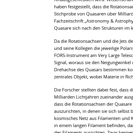
haben festgestellt, dass die Rotation
Stichprobe von Quasaren über Milliarde
Fachzeitschrift „Astronomy & Astrophys
Quasare sich nach den Strukturen im 
Da die Rotationsachsen und die Jets d
und seine Kollegen die jeweilige Polar
FORS-Instrument am Very Large Telesco
Signal, woraus sie den Neigungwinkel 
Drehachse des Quasars bestimmen konn
zentrales Objekt, wobei Materie in Ric
Die Forscher stellten dabei fest, dass
Milliarden Lichtjahren zueinander aus
dass die Rotationsachsen der Quasare s
auszurichten, in denen sie sich selbst
kosmisches Netz aus Filamenten und K
in einem langen Filament befinden, da
des Filaments ausrichten. Zwar kennen