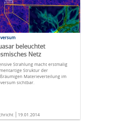
iversum
asar beleuchtet
smisches Netz
ensive Strahlung macht erstmalig
amentartige Struktur der
oßräumigen Materieverteilung im
versum sichtbar.
chricht
19.01.2014