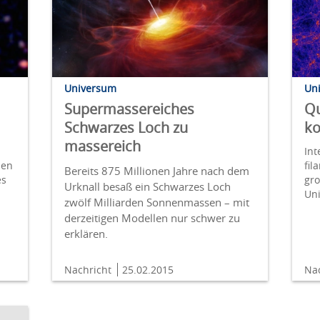
Universum
Un
Supermassereiches
Qu
Schwarzes Loch zu
ko
massereich
Int
ßen
fil
Bereits 875 Millionen Jahre nach dem
es
gr
Urknall besaß ein Schwarzes Loch
Uni
zwölf Milliarden Sonnenmassen – mit
derzeitigen Modellen nur schwer zu
erklären.
Nachricht
25.02.2015
Na