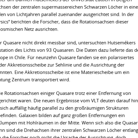
sachsen der zentralen supermassereichen Schwarzen Löcher in eine
n von Lichtjahren parallel zueinander ausgerichtet sind. In der
ics“ berichten die Forscher, dass die Rotationsachsen dieser
kosmischen Netz ausrichten.
er Quasare nicht direkt messbar sind, untersuchten Hutsemékers
istation des Lichts von 93 Quasaren. Die Daten dazu lieferte das 
pe in Chile. Für neunzehn Quasare fanden sie ein polarisiertes
der Akkretionsscheibe zur Sehlinie und die Ausrichtung der
ten. Eine Akkretionsscheibe ist eine Materiescheibe um ein
htung Zentrum transportiert wird.
 die Rotationsachsen einiger Quasare trotz einer Entfernung von
gerichtet waren. Die neuen Ergebnisse vom VLT deuten darauf hin
ich auffällig häufig parallel zu den großräumigen Strukturen
 befinden. Galaxien bilden auf ganz großen Entfernungen ein
lumpen mit Hohlräumen in der Mitte. Wenn sich also die Quasar
nn sind die Drehachsen ihrer zentralen Schwarzen Löcher entlan
 die Forscher noch nicht die Ursache der Ausrichtung, doch