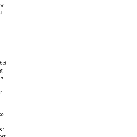
von
l
.
bei
ng
en
r
ko-
er
hst