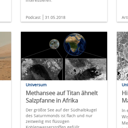
interessieren.
Podcast
31.05.2018
Art
Universum
Un
m
Methansee auf Titan ähnelt
Hi
Salzpfanne in Afrika
Ma
Der größte See auf der Südhalbkugel
In 
des Saturnmonds ist flach und nur
Wis
zeitweilig mit flüssigen
Me
Kohlenwasserstoffen gefüllt.