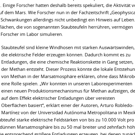
 Einige Forscher hatten deshalb bereits spekuliert, die Aktivität 
f dem Mars. Wie Forscher nun in der Fachzeitschrift „Geophysica
se Schwankungen allerdings nicht unbedingt ein Hinweis auf Leben
sflächen, die von sogenannten Staubteufeln herrühren, vermögen
 Forscher im Labor simulieren.
Staubteufel sind kleine Windhosen mit starken Auswärtswinden,
die elektrische Felder erzeugen können. Dadurch kommt es zu
Entladungen, die eine chemische Reaktionskette in Gang setzen, 
der Methan entsteht. Dieser Prozess könnte die lokale Entstehu
von Methan in der Marsatmosphäre erklären, ohne dass Mikrob
eine Rolle spielen. „Wir konnten in unseren Laborexperimenten
einen neuen Produktionsmechanismus für Methan aufzeigen, de
auf dem Effekt elektrischer Entladungen über vereisten
Oberflächen basiert“, erklärt einer der Autoren, Arturo Robledo-
Martínez von der Universidad Autónoma Metropolitana in Mexi
ubteufel starke elektrische Feldstärken von bis zu 10.000 Volt pro
r dünnen Marsatmosphäre bis zu 50 mal breiter und zehnfach höh
sie entsprechend größere Entladungen erzeugen, bei denen zunäc