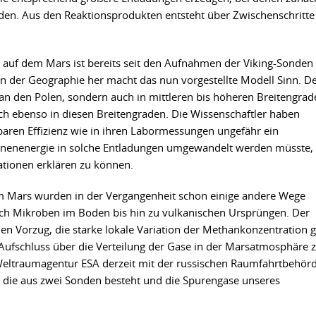
rden. Aus den Reaktionsprodukten entsteht über Zwischenschritte
 auf dem Mars ist bereits seit den Aufnahmen der Viking-Sonden
on der Geographie her macht das nun vorgestellte Modell Sinn. D
 an den Polen, sondern auch in mittleren bis höheren Breitengrad
ch ebenso in diesen Breitengraden. Die Wissenschaftler haben
hbaren Effizienz wie in ihren Labormessungen ungefähr ein
onnenenergie in solche Entladungen umgewandelt werden müsste,
ionen erklären zu können.
m Mars wurden in der Vergangenheit schon einige andere Wege
ch Mikroben im Boden bis hin zu vulkanischen Ursprüngen. Der
 den Vorzug, die starke lokale Variation der Methankonzentration 
ufschluss über die Verteilung der Gase in der Marsatmosphäre 
 Weltraumagentur ESA derzeit mit der russischen Raumfahrtbehör
die aus zwei Sonden besteht und die Spurengase unseres