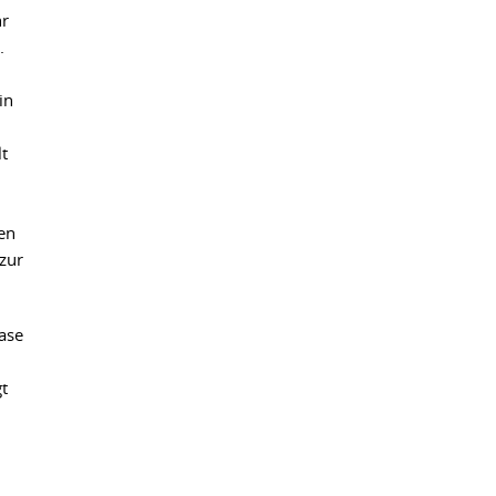
hr
.
in
lt
en
zur
hase
t