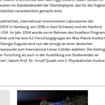
ustein im Standardmodell der Teilchenphysik, das für die Träghei
teilchen verantwortlich gemacht wird.
 zahlreichen, international renommierten Laboratorien der
m DESY in Hamburg, am CERN in Genf (Schweiz) und am Stanford
den USA. Im Jahr 2004 wurde sie im Rahmen des Exzellenz-Progra
hnet und hat eine ILC-Forschungsgruppe am Max-Planck-Institut 
Georgia Augusta wird nun der einzige an einer deutschen
werpunkt zum International Linear Collider etabliert. Die Göttin
er Forschung als auch in der Ausbildung von Studierenden an
nen", betont Prof. Dr. Arnulf Quadt vom II. Physikalischen Institut