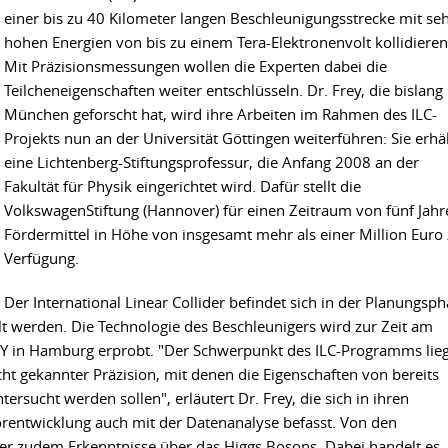
einer bis zu 40 Kilometer langen Beschleunigungsstrecke mit se
hohen Energien von bis zu einem Tera-Elektronenvolt kollidieren
Mit Präzisionsmessungen wollen die Experten dabei die
Teilcheneigenschaften weiter entschlüsseln. Dr. Frey, die bislang 
München geforscht hat, wird ihre Arbeiten im Rahmen des ILC-
Projekts nun an der Universität Göttingen weiterführen: Sie erhä
eine Lichtenberg-Stiftungsprofessur, die Anfang 2008 an der
Fakultät für Physik eingerichtet wird. Dafür stellt die
VolkswagenStiftung (Hannover) für einen Zeitraum von fünf Jahr
Fördermittel in Höhe von insgesamt mehr als einer Million Euro 
Verfügung.
Der International Linear Collider befindet sich in der Planungsp
llt werden. Die Technologie des Beschleunigers wird zur Zeit am
Y in Hamburg erprobt. "Der Schwerpunkt des ILC-Programms lieg
ht gekannter Präzision, mit denen die Eigenschaften von bereits
rsucht werden sollen", erläutert Dr. Frey, die sich in ihren
rentwicklung auch mit der Datenanalyse befasst. Von den
her zudem Erkenntnisse über das Higgs Bosons. Dabei handelt es