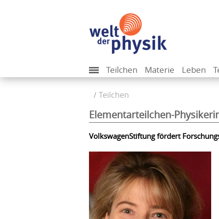
Teilchen
Materie
Leben
T
Teilchen
Elementarteilchen-Physikerin
VolkswagenStiftung fördert Forschungs