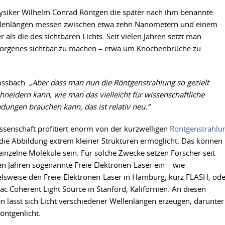
hysiker Wilhelm Conrad Röntgen die später nach ihm benannte
llenlängen messen zwischen etwa zehn Nanometern und einem
als die des sichtbaren Lichts. Seit vielen Jahren setzt man
rborgenes sichtbar zu machen – etwa um Knochenbrüche zu
ossbach:
„Aber dass man nun die Röntgenstrahlung so gezielt
neidern kann, wie man das vielleicht für wissenschaftliche
ungen brauchen kann, das ist relativ neu.“
ssenschaft profitiert enorm von der kurzwelligen
Röntgenstrahlu
 die Abbildung extrem kleiner Strukturen ermöglicht. Das können
einzelne Moleküle sein. Für solche Zwecke setzen Forscher seit
n Jahren sogenannte Freie-Elektronen-Laser ein – wie
elsweise den Freie-Elektronen-Laser in Hamburg, kurz FLASH, ode
nac Coherent Light Source in Stanford, Kalifornien. An diesen
n lässt sich Licht verschiedener Wellenlängen erzeugen, darunter
öntgenlicht.