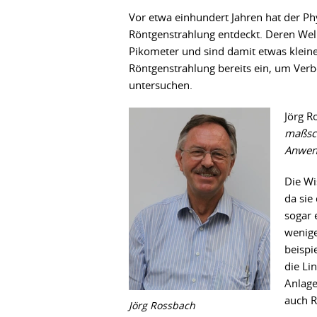
Vor etwa einhundert Jahren hat der P
Röntgenstrahlung entdeckt. Deren We
Pikometer und sind damit etwas kleiner 
Röntgenstrahlung bereits ein, um Ve
untersuchen.
Jörg R
maßsch
Anwend
Die Wi
da sie
sogar 
wenige
beispi
die Li
Anlage
auch R
Jörg Rossbach