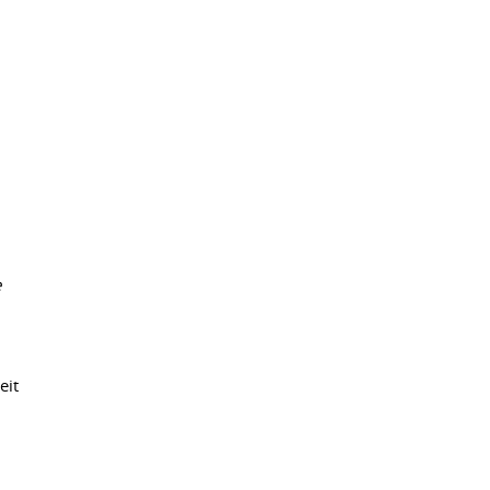
e
eit