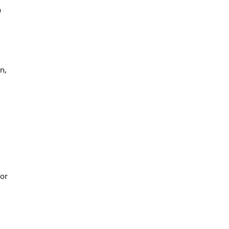
n
n,
tor