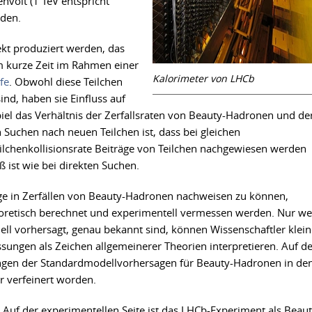
nvolt (1 TeV entspricht
rden.
kt produziert werden, das
rem kurze Zeit im Rahmen einer
Kalorimeter von LHCb
fe
. Obwohl diese Teilchen
ind, haben sie Einfluss auf
iel das Verhältnis der Zerfallsraten von Beauty-Hadronen und de
n Suchen nach neuen Teilchen ist, dass bei gleichen
ilchenkollisionsrate Beiträge von Teilchen nachgewiesen werden
ist wie bei direkten Suchen.
ge in Zerfällen von Beauty-Hadronen nachweisen zu können,
heoretisch berechnet und experimentell vermessen werden. Nur w
ell vorhersagt, genau bekannt sind, können Wissenschaftler klein
ungen als Zeichen allgemeinerer Theorien interpretieren. Auf de
ungen der Standardmodellvorhersagen für Beauty-Hadronen in de
 verfeinert worden.
Auf der experimentellen Seite ist das LHCb-Experiment als Beaut