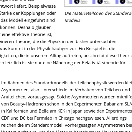
wort liefert. Beispielweise
e Stärke der Kopplungen oder
Die Materieteilchen des Standard
n das Modell eingeführt sind
Modells
 können. Deshalb glauben
eine effektive Theorie ist,
ineren Theorie, die die Physik in den bisher untersuchten
was kommt in der Physik häufiger vor. Ein Beispiel ist die
eiten, die in unserem Alltag auftreten, beschreibt diese Theori
 letztlich ist sie nur eine Näherung der Relativitätstheorie für
Im Rahmen des Standardmodells der Teilchenphysik werden kle
Asymmetrien, also Unterschiede im Verhalten von Teilchen und
Antiteilchen, vorausgesagt. Solche Asymmetrien wurden mithilf
von Beauty-Hadronen schon in den Experimenten Babar am SL
in Kalifornien und Belle am KEK in Japan sowie den Experimente
CDF und D0 bei Fermilab in Chicago nachgewiesen. Allerdings
reichen die im Standardmodell vorhergesagten Asymmetrien be