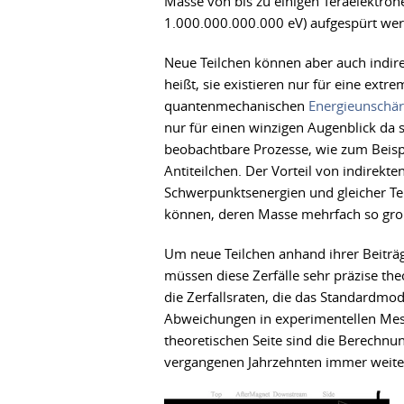
Masse von bis zu einigen Teraelektrone
1.000.000.000.000 eV) aufgespürt we
Neue Teilchen können aber auch indire
heißt, sie existieren nur für eine ext
quantenmechanischen
Energieunschär
nur für einen winzigen Augenblick da s
beobachtbare Prozesse, wie zum Beisp
Antiteilchen. Der Vorteil von indirekte
Schwerpunktsenergien und gleicher Te
können, deren Masse mehrfach so groß 
Um neue Teilchen anhand ihrer Beiträ
müssen diese Zerfälle sehr präzise t
die Zerfallsraten, die das Standardmod
Abweichungen in experimentellen Mess
theoretischen Seite sind die Berechn
vergangenen Jahrzehnten immer weiter