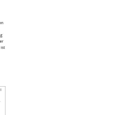
nn
ig
er
ist