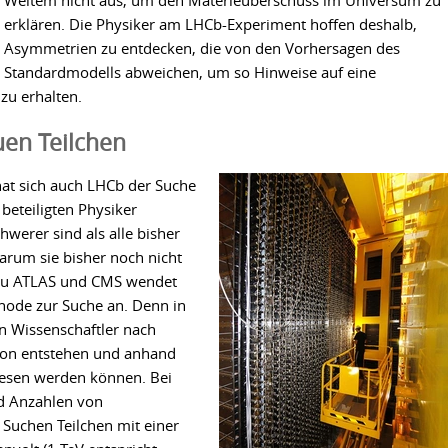
Weitem nicht aus, um den Materieüberschuss im Universum zu
erklären. Die Physiker am LHCb-Experiment hoffen deshalb,
Asymmetrien zu entdecken, die von den Vorhersagen des
Standardmodells abweichen, um so Hinweise auf eine
zu erhalten.
uen Teilchen
at sich auch LHCb der Suche
beteiligten Physiker
hwerer sind als alle bisher
arum sie bisher noch nicht
zu ATLAS und CMS wendet
hode zur Suche an. Denn in
 Wissenschaftler nach
ision entstehen und anhand
iesen werden können. Bei
d Anzahlen von
 Suchen Teilchen mit einer