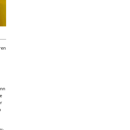
ren
enn
e
r
n
y-