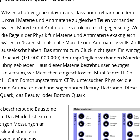
Wissenschaftler gehen davon aus, dass unmittelbar nach dem
Urknall Materie und Antimaterie zu gleichen Teilen vorhanden
waren. Materie und Antimaterie vernichten sich gegenseitig. We
die Regeln der Physik für Materie und Antimaterie exakt gleich
wären, müssten sich also alle Materie und Antimaterie vollständ
ausgelöscht haben. Das stimmt zum Glück nicht ganz: Ein winzig
Bruchteil (1:1.000.000.000) der ursprünglich vorhanden Materie 
übrig geblieben – aus dieser Materie besteht unser heutiges
Universum, wir Menschen eingeschlossen. Mithilfe des LHCb-
r LHC am Forschungszentrum CERN untersuchen Physiker die
ie und Antimaterie anhand sogenannter Beauty-Hadronen. Diese
e Quark, das Beauty- oder Bottom-Quark.
 beschreibt die Bausteine
n. Das Modell ist extrem
isherigen Messungen an
ik vollständig zu
agen, auf die das