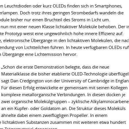
hen Leuchtdioden oder kurz OLEDs finden sich in Smartphones,
rlampen. Doch trotz ihres geringen Strombedarfs wandeln die
ule bisher nur einen Bruchteil des Stroms in Licht um.
 nun mit einer neuen Klasse lichtaktiver Moleküle behoben. Der i
rte Prototyp weist eine ungewöhnlich hohe innere Effizienz auf.
e, elektronische Übergänge in den lichtaktiven Molekülen, die na
endung von Lichtteilchen führen. In heute verfügbaren OLEDs ruf
en Übergänge eine Lichtemission hervor.
„Schon die erste Demonstration belegte, dass die neue
Materialklasse die bisher etablierte OLED-Technologie überflügel
sagt Dan Credgington von der University of Cambridge in Englan
Für diesen Erfolg entwickelte er gemeinsam mit seinen Kollegen
komplexe metallorganische Verbindungen. In diesen docken je
zwei organische Molekülgruppen – zyklische Alkylaminocarbene
an ein Kupfer- oder Goldatom an. Die Struktur dieses Moleküls
ähnelte dabei einem zweiflügligen Propeller. In einem
iese lichtaktiven Substanzen zusammen mit weiteren etwa hundert