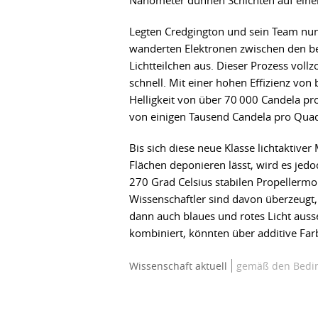
Nanometer dünnen Schichten auf eine
Legten Credgington und sein Team nun 
wanderten Elektronen zwischen den be
Lichtteilchen aus. Dieser Prozess vo
schnell. Mit einer hohen Effizienz von
Helligkeit von über 70 000 Candela p
von einigen Tausend Candela pro Qua
Bis sich diese neue Klasse lichtaktiv
Flächen deponieren lässt, wird es jed
270 Grad Celsius stabilen Propellermo
Wissenschaftler sind davon überzeugt,
dann auch blaues und rotes Licht auss
kombiniert, könnten über additive Fa
Wissenschaft aktuell
gemäß den Bedin