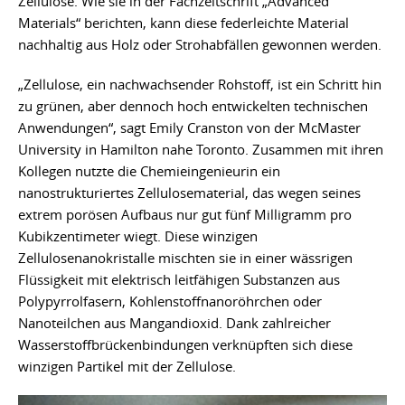
Zellulose. Wie sie in der Fachzeitschrift „Advanced
Materials“ berichten, kann diese federleichte Material
nachhaltig aus Holz oder Strohabfällen gewonnen werden.
„Zellulose, ein nachwachsender Rohstoff, ist ein Schritt hin
zu grünen, aber dennoch hoch entwickelten technischen
Anwendungen“, sagt Emily Cranston von der McMaster
University in Hamilton nahe Toronto. Zusammen mit ihren
Kollegen nutzte die Chemieingenieurin ein
nanostrukturiertes Zellulosematerial, das wegen seines
extrem porösen Aufbaus nur gut fünf Milligramm pro
Kubikzentimeter wiegt. Diese winzigen
Zellulosenanokristalle mischten sie in einer wässrigen
Flüssigkeit mit elektrisch leitfähigen Substanzen aus
Polypyrrolfasern, Kohlenstoffnanoröhrchen oder
Nanoteilchen aus Mangandioxid. Dank zahlreicher
Wasserstoffbrückenbindungen verknüpften sich diese
winzigen Partikel mit der Zellulose.