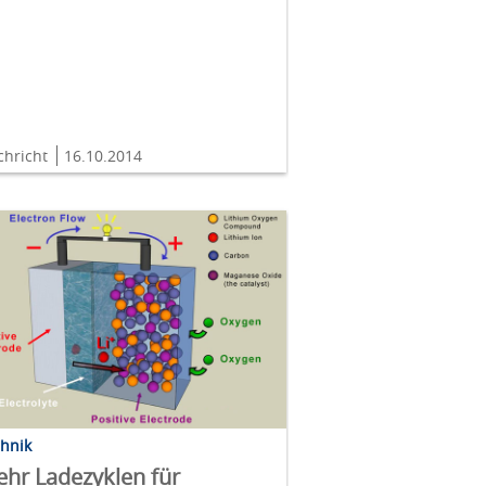
chricht
16.10.2014
chnik
hr Ladezyklen für