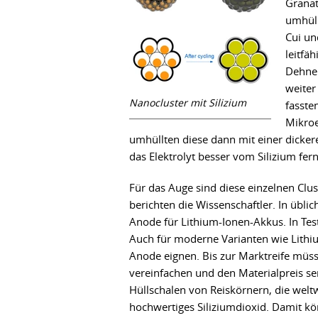
Granat
umhüll
Cui un
leitfä
Dehnen
weiter
Nanocluster mit Silizium
fasste
Mikroe
umhüllten diese dann mit einer dickere
das Elektrolyt besser vom Silizium fern
Für das Auge sind diese einzelnen Clus
berichten die Wissenschaftler. In üblic
Anode für Lithium-Ionen-Akkus. In Test
Auch für moderne Varianten wie Lithiu
Anode eignen. Bis zur Marktreife müss
vereinfachen und den Materialpreis sen
Hüllschalen von Reiskörnern, die welt
hochwertiges Siliziumdioxid. Damit kön