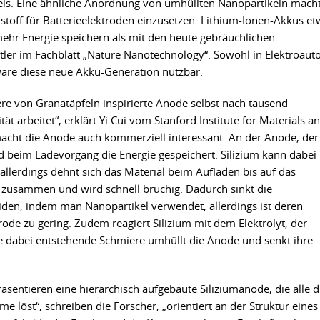
ls. Eine ähnliche Anordnung von umhüllten Nanopartikeln macht
ohstoff für Batterieelektroden einzusetzen. Lithium-Ionen-Akkus e
hr Energie speichern als mit den heute gebräuchlichen
ler im Fachblatt „Nature Nanotechnology“. Sowohl in Elektroaut
wäre diese neue Akku-Generation nutzbar.
re von Granatäpfeln inspirierte Anode selbst nach tausend
t arbeitet“, erklärt Yi Cui vom Stanford Institute for Materials a
macht die Anode auch kommerziell interessant. An der Anode, der
rd beim Ladevorgang die Energie gespeichert. Silizium kann dabei
allerdings dehnt sich das Material beim Aufladen bis auf das
er zusammen und wird schnell brüchig. Dadurch sinkt die
eiden, indem man Nanopartikel verwendet, allerdings ist deren
rode zu gering. Zudem reagiert Silizium mit dem Elektrolyt, der
 die dabei entstehende Schmiere umhüllt die Anode und senkt ihre
räsentieren eine hierarchisch aufgebaute Siliziumanode, die alle d
me löst“, schreiben die Forscher, „orientiert an der Struktur eines