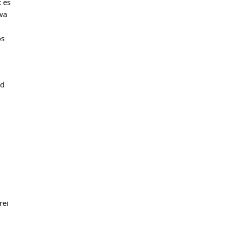
 es
twa
os
nd
rei