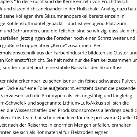
apfels.“ In der Frucht sind die Kerne einzeln von Fruchtfleisch
t und sitzen dicht aneinander in der Hüllschale. Analog dazu hat
d seine Kollegen ihre Siliziumnanopartikel bereits einzeln in
hige Kohlenstoffmäntel gepackt – dort ist genügend Platz zum
 und Schrumpfen, und die Teilchen sind so winzig, dass sie nicht
 zerfallen. Jetzt gingen die Forscher noch einen Schritt weiter und
n größere Gruppen ihrer „Kerne“ zusammen. Per
mulsionstechnik aus der Farbenindustrie bildeten sie Cluster un
n Kohlenstoffschicht. Sie hält nicht nur die Partikel zusammen u
, sondern bildet auch eine stabile Basis für den Stromfluss.
ter nicht erkennbar, zu sehen ist nur ein feines schwarzes Pulver,
her Dicke auf eine Folie aufgebracht, entsteht damit die passende
s erwiesen sich die Prototypen als leistungsfähig und langlebig.
m-Schwefel- und sogenannte Lithium-Luft-Akkus soll sich die
en die Wissenschaftler den Produktionsprozess allerdings deutli
ken. Cuis Team hat schon eine Idee für eine preiswerte Quelle: D
weit nach der Reisernte in enormen Mengen anfallen, enthalten
nten sie sich als Rohmaterial für Elektroden eignen.