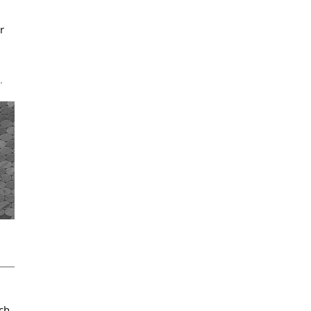
r
.
ch