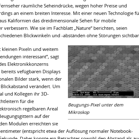
e Fernseher räumliche Seheindrücke, wegen hoher Preise und
dings an einem breiten Interesse. Mit einer neuen Technologie fü
 aus Kalifornien das dreidimensionale Sehen für mobile
 verbessern. Wie sie im Fachblatt „Nature“ berichten, seien
chiedenen Blickwinkeln und -abständen ohne Störungen sichtbar
t kleinen Pixeln und weitem
wendungen interessant“, sagt
des Elektronikkonzerns
 bereits vefügbaren Displays
onalen Bilder stark, wenn der
 Blickabstand verändert. Um
tal und Kollegen ihr 3D-
tleitern für die
Beugungs-Pixel unter dem
ktronisch regelbaren Areal
Mikroskop
Beugungsgittern auf der
eiden Modulen erreichten sie
Zentimeter (entspricht etwa der Auflösung normaler Notebook-
o Sekunde. Dabei konnte ein Betrachter sowohl den Abstand als au