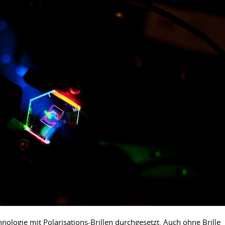
hnologie mit Polarisations-Brillen durchgesetzt. Auch ohne Brille