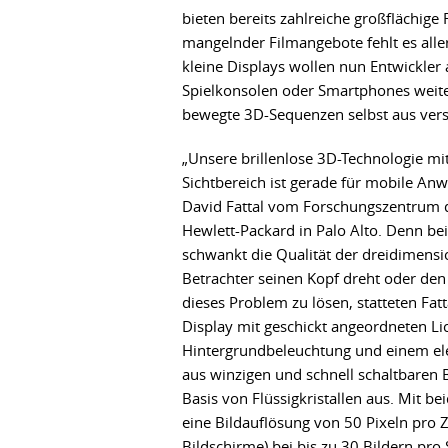
bieten bereits zahlreiche großflächig
mangelnder Filmangebote fehlt es aller
kleine Displays wollen nun Entwickler
Spielkonsolen oder Smartphones weiter
bewegte 3D-Sequenzen selbst aus vers
„Unsere brillenlose 3D-Technologie mi
Sichtbereich ist gerade für mobile An
David Fattal vom Forschungszentrum 
Hewlett-Packard in Palo Alto. Denn bei
schwankt die Qualität der dreidimensi
Betrachter seinen Kopf dreht oder den
dieses Problem zu lösen, statteten Fat
Display mit geschickt angeordneten Lich
Hintergrundbeleuchtung und einem ele
aus winzigen und schnell schaltbaren 
Basis von Flüssigkristallen aus. Mit b
eine Bildauflösung von 50 Pixeln pro 
Bildschirme) bei bis zu 30 Bildern pr