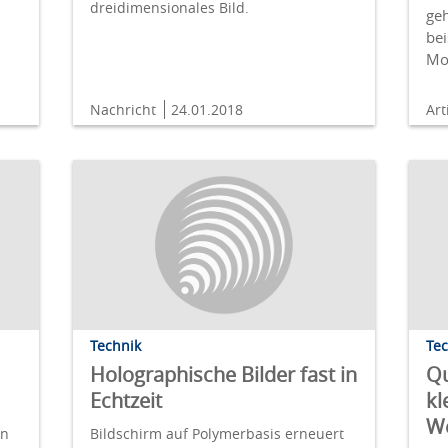
dreidimensionales Bild.
geh
be
Mo
Nachricht
24.01.2018
Art
Technik
Te
Holographische Bilder fast in
Q
Echtzeit
kl
We
en
Bildschirm auf Polymerbasis erneuert