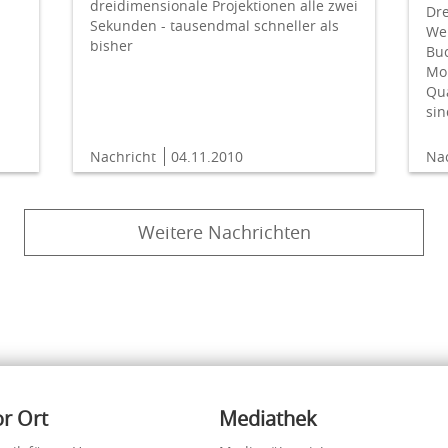
dreidimensionale Projektionen alle zwei
Dre
Sekunden - tausendmal schneller als
Wel
bisher
Bu
Mol
Qu
si
Nachricht
04.11.2010
Na
Weitere Nachrichten
or Ort
Mediathek