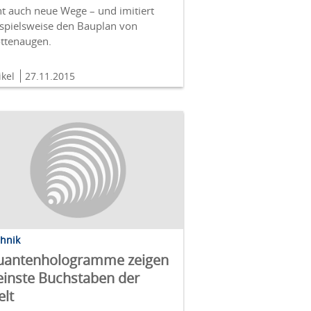
t auch neue Wege – und imitiert
ispielsweise den Bauplan von
ttenaugen.
ikel
27.11.2015
chnik
uantenhologramme zeigen
einste Buchstaben der
lt