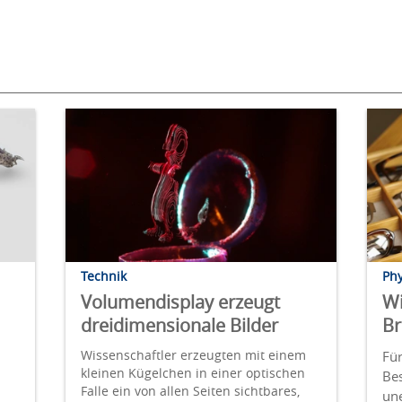
Technik
Phy
Volumendisplay erzeugt
Wi
dreidimensionale Bilder
Br
Wissenschaftler erzeugten mit einem
Fü
kleinen Kügelchen in einer optischen
Be
Falle ein von allen Seiten sichtbares,
un