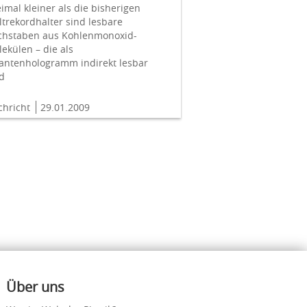
imal kleiner als die bisherigen
trekordhalter sind lesbare
chstaben aus Kohlenmonoxid-
ekülen – die als
antenhologramm indirekt lesbar
nd
chricht
29.01.2009
Über uns