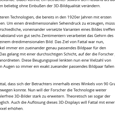
n beliebig ohne Einbußen der 3D-Bildqualität verändern.
lteren Technologien, die bereits in den 1920er Jahren mit ersten
hmen. Um einen dreidimensionalen Seheindruck zu erzeugen, müs
rschiedliche, voneinander versetzte Varianten eines Bildes treffen
abstand von gut sechs Zentimentern verarbeitet das Gehirn des
einem dreidimensionalen Bild. Das Ziel von Fattal war nun,
el immer ein zueinander genau passendes Bildpaar für den
Das gelang mit einer durchsichtigen Schicht, auf der die Forscher
el anordneten. Diese Beugungspixel lenkten nun eine Vielzahl von
en Augen so immer ein exakt zueiander passendes Bildpaar fallen
ttal, dass sich der Betrachters innerhalb eines Winkels von 90 Gr
ewegen konnte. Nun will der Forscher die Technologie weiter
lerfreie 3D-Bilder stark zu erweitern. Theoretisch sei sogar der
ch. Auch die Auflösung dieses 3D-Displays will Fattal mit einer
ixel erhöhen.