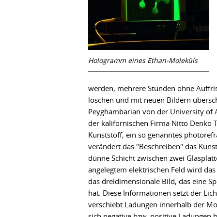
Hologramm eines Ethan-Moleküls
werden, mehrere Stunden ohne Auffris
löschen und mit neuen Bildern übersc
Peyghambarian von der University of A
der kalifornischen Firma Nitto Denko T
Kunststoff, ein so genanntes photore
verändert das "Beschreiben" das Kunsts
dünne Schicht zwischen zwei Glasplatte
angelegtem elektrischen Feld wird das 
das dreidimensionale Bild, das eine S
hat. Diese Informationen setzt der Lic
verschiebt Ladungen innerhalb der Mol
sich negative bzw. positive Ladungen b