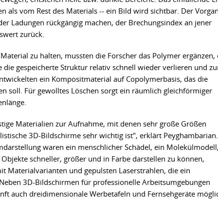
n als vom Rest des Materials -- ein Bild wird sichtbar. Der Vorga
n der Ladungen rückgängig machen, der Brechungsindex an jener
swert zurück.
Material zu halten, mussten die Forscher das Polymer ergänzen,
die gespeicherte Struktur relativ schnell wieder verlieren und z
ntwickelten ein Kompositmaterial auf Copolymerbasis, das die
 soll. Für gewolltes Löschen sorgt ein räumlich gleichförmiger
enlänge.
stige Materialien zur Aufnahme, mit denen sehr große Größen
listische 3D-Bildschirme sehr wichtig ist", erklärt Peyghambarian.
irmdarstellung waren ein menschlicher Schädel, ein Molekülmodell
Objekte schneller, größer und in Farbe darstellen zu können,
t Materialvarianten und gepulsten Laserstrahlen, die ein
 Neben 3D-Bildschirmen für professionelle Arbeitsumgebungen
ukunft auch dreidimensionale Werbetafeln und Fernsehgeräte mögli