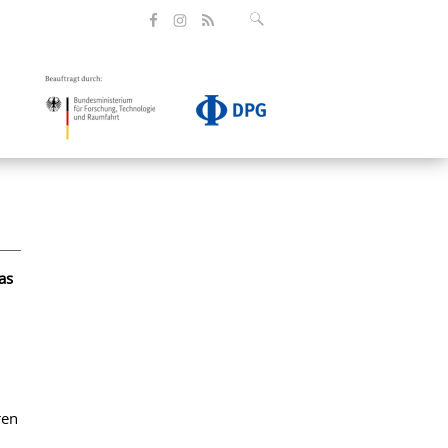
as
ren