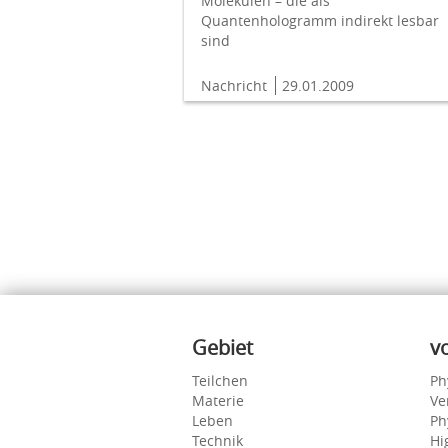
Molekülen – die als
Quantenhologramm indirekt lesbar
sind
Nachricht
29.01.2009
Inhalte
Gebiet
v
Teilchen
Ph
Materie
Ve
Leben
Ph
Technik
Hi