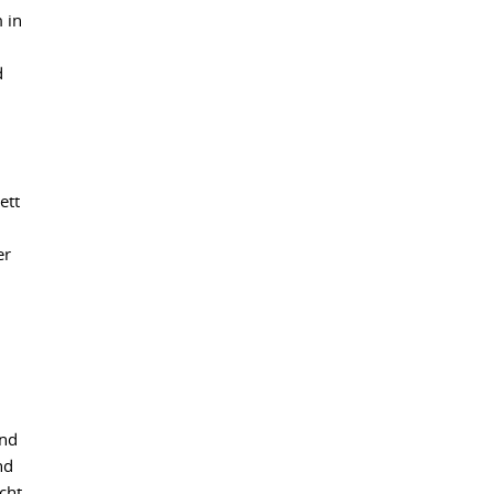
 in
d
ett
er
und
nd
cht