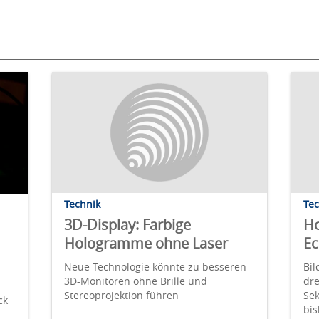
Technik
Te
3D-Display: Farbige
Ho
Hologramme ohne Laser
Ec
Neue Technologie könnte zu besseren
Bil
3D-Monitoren ohne Brille und
dre
Stereoprojektion führen
Sek
ck
bis