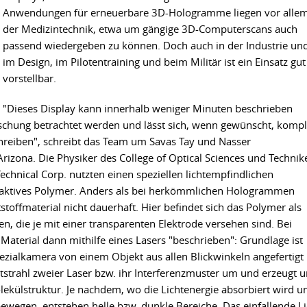
Anwendungen für erneuerbare 3D-Hologramme liegen vor allem
der Medizintechnik, etwa um gängige 3D-Computerscans auch
passend wiedergeben zu können. Doch auch in der Industrie un
im Design, im Pilotentraining und beim Militär ist ein Einsatz gut
vorstellbar.
"Dieses Display kann innerhalb weniger Minuten beschrieben
chung betrachtet werden und lässt sich, wenn gewünscht, kompl
hreiben", schreibt das Team um Savas Tay und Nasser
rizona. Die Physiker des College of Optical Sciences und Technik
echnical Corp. nutzten einen speziellen lichtempfindlichen
fraktives Polymer. Anders als bei herkömmlichen Hologrammen
toffmaterial nicht dauerhaft. Hier befindet sich das Polymer als
n, die je mit einer transparenten Elektrode versehen sind. Bei
Material dann mithilfe eines Lasers "beschrieben": Grundlage ist
pezialkamera von einem Objekt aus allen Blickwinkeln angefertigt
htstrahl zweier Laser bzw. ihr Interferenzmuster um und erzeugt 
ekülstruktur. Je nachdem, wo die Lichtenergie absorbiert wird u
ewegen, entstehen helle bzw. dunkle Bereiche. Das einfallende Li